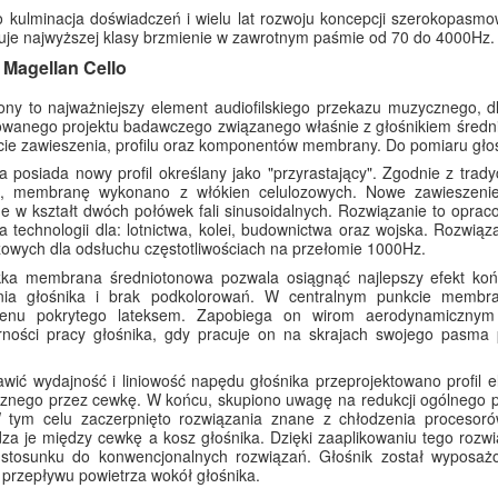
kulminacja doświadczeń i wielu lat rozwoju koncepcji szerokopasmow
ruje najwyższej klasy brzmienie w zawrotnym paśmie od 70 do 4000Hz.
 Magellan Cello
ony to najważniejszy element audiofilskiego przekazu muzycznego, dl
wanego projektu badawczego związanego właśnie z głośnikiem średni
cie zawieszenia, profilu oraz komponentów membrany. Do pomiaru głoś
posiada nowy profil określany jako "przyrastający". Zgodnie z trad
'a, membranę wykonano z włókien celulozowych. Nowe zawieszen
 w kształt dwóch połówek fali sinusoidalnych. Rozwiązanie to opraco
 technologii dla: lotnictwa, kolei, budownictwa oraz wojska. Rozwią
zowych dla odsłuchu częstotliwościach na przełomie 1000Hz.
kka membrana średniotonowa pozwala osiągnąć najlepszy efekt koń
nia głośnika i brak podkolorowań. W centralnym punkcie membra
ylenu pokrytego lateksem. Zapobiega on wirom aerodynamiczny
arności pracy głośnika, gdy pracuje on na skrajach swojego pasma 
wić wydajność i liniowość napędu głośnika przeprojektowano profil
znego przez cewkę. W końcu, skupiono uwagę na redukcji ogólnego p
W tym celu zaczerpnięto rozwiązania znane z chłodzenia procesoró
za je między cewkę a kosz głośnika. Dzięki zaaplikowaniu tego roz
 stosunku do konwencjonalnych rozwiązań. Głośnik został wyposażo
 przepływu powietrza wokół głośnika.