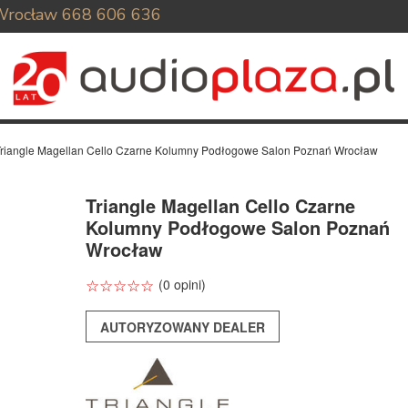
Wrocław
668 606 636
Triangle Magellan Cello Czarne Kolumny Podłogowe Salon Poznań Wrocław
Triangle Magellan Cello Czarne
Kolumny Podłogowe Salon Poznań
Wrocław
☆
★
☆
★
☆
★
☆
★
☆
★
(0 opini)
AUTORYZOWANY DEALER