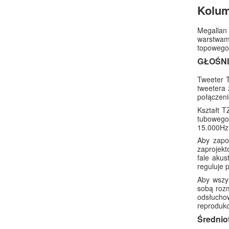
Kolum
Megallan
warstwam
topowego
GŁOŚNI
Tweeter T
tweetera 
połączeni
Kształt T
tubowego
15.000Hz,
Aby zapob
zaprojekt
fale aku
reguluje 
Aby wszy
sobą rozm
odsłucho
reprodukcj
Średni