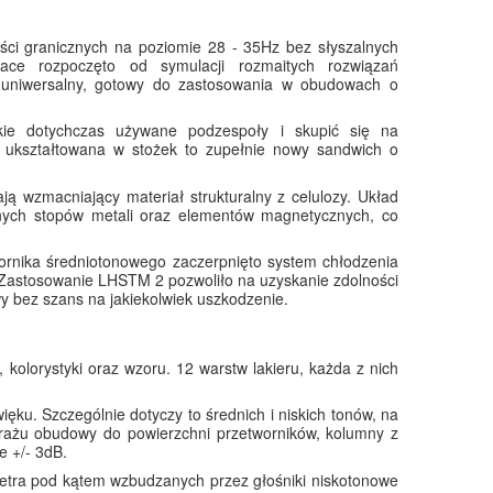
ści granicznych na poziomie 28 - 35Hz bez słyszalnych
race rozpoczęto od symulacji rozmaitych rozwiązań
ej uniwersalny, gotowy do zastosowania w obudowach o
kie dotychczas używane podzespoły i skupić się na
 ukształtowana w stożek to zupełnie nowy sandwich o
ą wzmacniający materiał strukturalny z celulozy. Układ
nych stopów metali oraz elementów magnetycznych, co
rnika średniotonowego zaczerpnięto system chłodzenia
. Zastosowanie LHSTM 2 pozwoliło na uzyskanie zdolności
 bez szans na jakiekolwiek uszkodzenie.
kolorystyki oraz wzoru. 12 warstw lakieru, każda z nich
ięku. Szczególnie dotyczy to średnich i niskich tonów, na
itrażu obudowy do powierzchni przetworników, kolumny z
e +/- 3dB.
tra pod kątem wzbudzanych przez głośniki niskotonowe