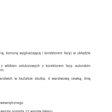
ą, komorą wygłuszającą i korektorem fazy) w układzie
włókien celulozowych z korektorem fazy, autorskim
nym
wich w kształcie stożka, 4 warstwową cewką, linią
 wewnętrznego
wersja posiada 12 warstw lakieru