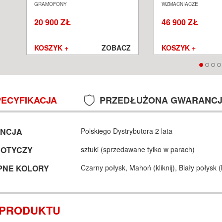
GRAMOFON ANALOGOWY
ZINTEGROWANY S
GRAMOFONY
WZMACNIACZE
SALON POZNAŃ WROCŁAW
POZNAŃ WROCŁA
20 900 ZŁ
46 900 ZŁ
Z
KOSZYK +
ZOBACZ
KOSZYK +
PECYFIKACJA
PRZEDŁUŻONA GWARANC
NCJA
Polskiego Dystrybutora 2 lata
DOTYCZY
sztuki (sprzedawane tylko w parach)
PNE KOLORY
Czarny połysk,
Mahoń (
kliknij
),
Biały połysk (
 PRODUKTU