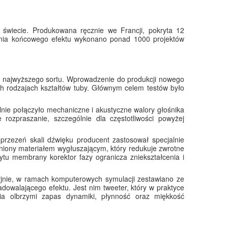
 świecie. Produkowana ręcznie we Francji, pokryta 12
ania końcowego efektu wykonano ponad 1000 projektów
wa najwyższego sortu. Wprowadzenie do produkcji nowego
h rodzajach kształtów tuby. Głównym celem testów było
lnie połączyło mechaniczne i akustyczne walory głośnika
rozpraszanie, szczególnie dla częstotliwości powyżej
 przezeń skali dźwięku producent zastosował specjalnie
łniony materiałem wygłuszającym, który redukuje zwrotne
tu membrany korektor fazy ogranicza zniekształcenia i
yjnie, w ramach komputerowych symulacji zestawiano ze
dowalającego efektu. Jest nim tweeter, który w praktyce
nia olbrzymi zapas dynamiki, płynność oraz miękkość