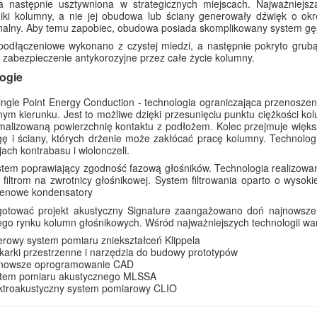
, a następnie usztywniona w strategicznych miejscach. Najważniejs
iki kolumny, a nie jej obudowa lub ściany generowały dźwięk o okre
onalny. Aby temu zapobiec, obudowa posiada skomplikowany system g
podłączeniowe wykonano z czystej miedzi, a następnie pokryto grub
 zabezpieczenie antykorozyjne przez całe życie kolumny.
ogie
ngle Point Energy Conduction - technologia ograniczająca przenoszeni
ym kierunku. Jest to możliwe dzięki przesunięciu punktu ciężkości kol
alizowaną powierzchnię kontaktu z podłożem. Kolec przejmuje większ
ę i ściany, których drżenie może zakłócać pracę kolumny. Technologi
jach kontrabasu i wiolonczeli.
tem poprawiający zgodność fazową głośników. Technologia realizowa
filtrom na zwrotnicy głośnikowej. System filtrowania oparto o wysoki
ylenowe kondensatory
otować projekt akustyczny Signature zaangażowano doń najnowsze zd
ego rynku kolumn głośnikowych. Wśród najważniejszych technologii wa
erowy system pomiaru zniekształceń Klippela
karki przestrzenne i narzędzia do budowy prototypów
jnowsze oprogramowanie CAD
stem pomiaru akustycznego MLSSA
ktroakustyczny system pomiarowy CLIO