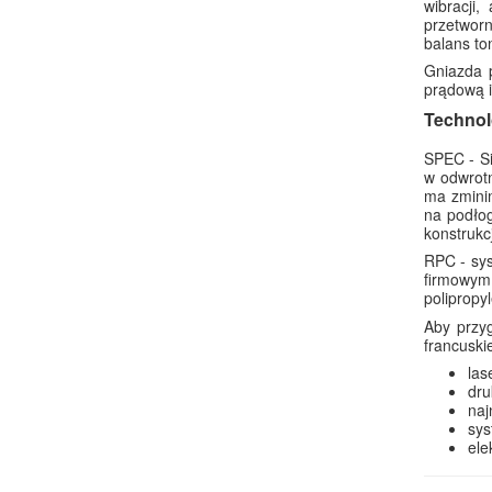
wibracji
przetworn
balans t
Gniazda 
prądową i
Technol
SPEC - Si
w odwrotn
ma zminim
na podłog
konstrukc
RPC - sys
firmowym 
poliprop
Aby przyg
francuski
las
dru
na
sy
ele