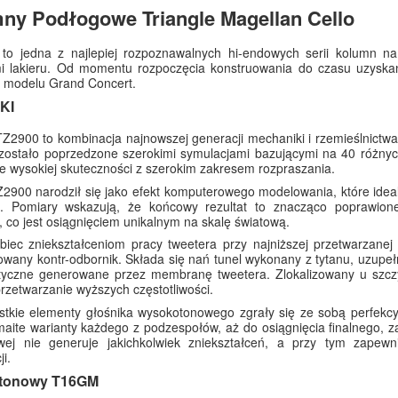
ny Podłogowe Triangle Magellan Cello
 to jedna z najlepiej rozpoznawalnych hi-endowych serii kolumn na
i lakieru. Od momentu rozpoczęcia konstruowania do czasu uzysk
 modelu Grand Concert.
KI
Z2900 to kombinacja najnowszej generacji mechaniki i rzemieślnict
zostało poprzedzone szerokimi symulacjami bazującymi na 40 różnyc
e wysokiej skuteczności z szerokim zakresem rozpraszania.
Z2900 narodził się jako efekt komputerowego modelowania, które idea
. Pomiary wskazują, że końcowy rezultat to znacząco poprawione 
 co jest osiągnięciem unikalnym na skalę światową.
iec zniekształceniom pracy tweetera przy najniższej przetwarzanej
owany kontr-odbornik. Składa się nań tunel wykonany z tytanu, uzupe
styczne generowane przez membranę tweetera. Zlokalizowany u szczy
przetwarzanie wyższych częstotliwości.
stkie elementy głośnika wysokotonowego zgrały się ze sobą perfekc
aite warianty każdego z podzespołów, aż do osiągnięcia finalnego, za
wej nie generuje jakichkolwiek zniekształceń, a przy tym zapew
i.
otonowy T16GM