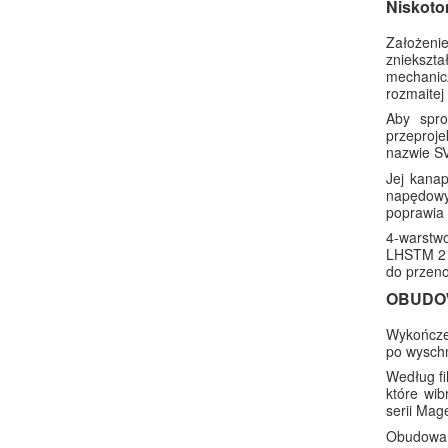
Niskot
Założenie
zniekszt
mechanic
rozmaitej
Aby spro
przeproj
nazwie SV
Jej kanap
napędowy
poprawia 
4-warstw
LHSTM 2 o
do przeno
OBUDO
Wykończen
po wyschn
Według fi
które wib
serii Mag
Obudowa 