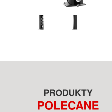
PRODUKTY
POLECANE
FOCAL SOPRA N°2 NO2
GRAHAM AUDIO LS5/9F BBC
CZARNY LAKIER KOLUMNY
OAK KOLUMNY PODŁOGOWE