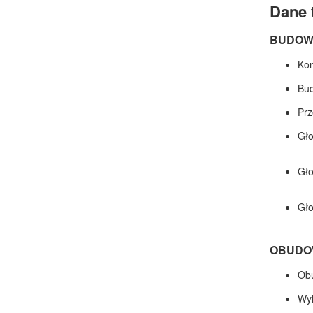
Dane 
BUDOW
Ko
B
Pr
Gł
Gł
Gł
OBUDO
Ob
Wy