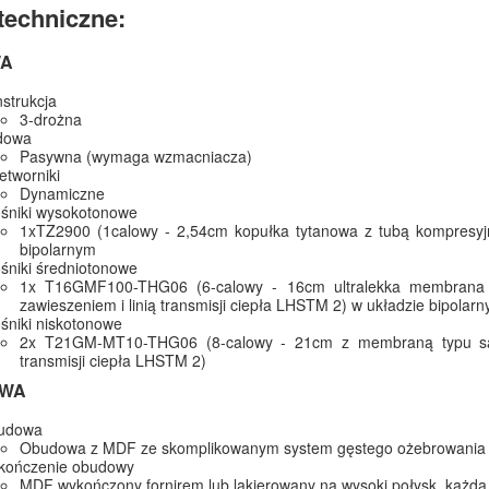
techniczne:
A
nstrukcja
3-drożna
udowa
Pasywna (wymaga wzmacniacza)
zetworniki
Dynamiczne
ośniki wysokotonowe
1xTZ2900 (1calowy - 2,54cm kopułka tytanowa z tubą kompresyjn
bipolarnym
ośniki średniotonowe
1x T16GMF100-THG06 (6-calowy - 16cm ultralekka membrana z 
zawieszeniem i linią transmisji ciepła LHSTM 2) w układzie bipolar
ośniki niskotonowe
2x T21GM-MT10-THG06 (8-calowy - 21cm z membraną typu sand
transmisji ciepła LHSTM 2)
WA
udowa
Obudowa z MDF ze skomplikowanym system gęstego ożebrowania
kończenie obudowy
MDF wykończony fornirem lub lakierowany na wysoki połysk. każda 