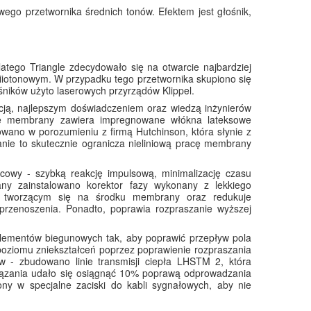
ego przetwornika średnich tonów. Efektem jest głośnik,
atego Triangle zdecydowało się na otwarcie najbardziej
iotonowym. W przypadku tego przetwornika skupiono się
ników użyto laserowych przyrządów Klippel.
ycją, najlepszym doświadczeniem oraz wiedzą inżynierów
ie membrany zawiera impregnowane włókna lateksowe
wano w porozumieniu z firmą Hutchinson, która słynie z
zanie to skutecznie ogranicza nieliniową pracę membrany
cowy - szybką reakcję impulsową, minimalizację czasu
ny zainstalowano korektor fazy wykonany z lekkiego
m tworzącym się na środku membrany oraz redukuje
przenoszenia. Ponadto, poprawia rozpraszanie wyższej
 elementów biegunowych tak, aby poprawić przepływ pola
oziomu zniekształceń poprzez poprawienie rozpraszania
w - zbudowano linie transmisji ciepła LHSTM 2, która
wiązania udało się osiągnąć 10% poprawą odprowadzania
ny w specjalne zaciski do kabli sygnałowych, aby nie