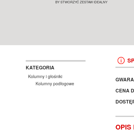
PODŁOGOWE SALON POZNAŃ
BY STWORZYĆ ZESTAW IDEALNY
SALON POZNAŃ WROCŁAW
KOLUMNY I GŁOŚNIKI
KOLUMNY I GŁOŚNIKI
WROCŁAW
38 499 ZŁ
13 999 ZŁ
KOSZYK +
ZOBACZ
KOSZYK +
ZOBAC
S
KATEGORIA
Kolumny i głośniki
GWARA
Kolumny podłogowe
CENA 
DOSTĘ
OPIS