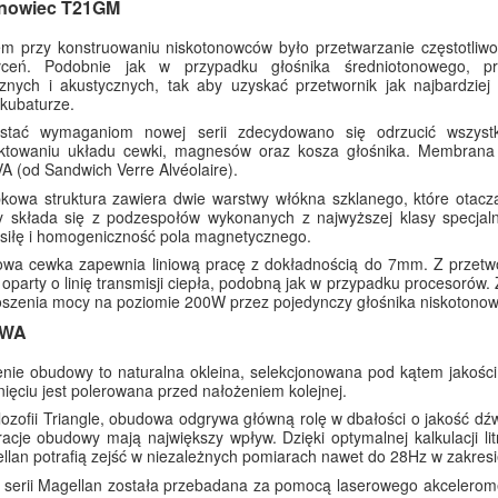
onowiec T21GM
m przy konstruowaniu niskotonowców było przetwarzanie częstotliwo
ałceń. Podobnie jak w przypadku głośnika średniotonowego, p
znych i akustycznych, tak aby uzyskać przetwornik jak najbardzi
 kubaturze.
stać wymaganiom nowej serii zdecydowano się odrzucić wszyst
ektowaniu układu cewki, magnesów oraz kosza głośnika. Membrana
A (od Sandwich Verre Alvéolaire).
kowa struktura zawiera dwie warstwy włókna szklanego, które otaczaj
 składa się z podzespołów wykonanych z najwyższej klasy specjal
siłę i homogeniczność pola magnetycznego.
owa cewka zapewnia liniową pracę z dokładnością do 7mm. Z przetwo
party o linię transmisji ciepła, podobną jak w przypadku procesorów
szenia mocy na poziomie 200W przez pojedynczy głośnika niskotonowy
WA
ie obudowy to naturalna okleina, selekcjonowana pod kątem jakości, 
ięciu jest polerowana przed nałożeniem kolejnej.
lozofii Triangle, obudowa odgrywa główną rolę w dbałości o jakość dźw
racje obudowy mają największy wpływ. Dzięki optymalnej kalkulacji l
ellan potrafią zejść w niezależnych pomiarach nawet do 28Hz w zakresi
serii Magellan została przebadana za pomocą laserowego akcelerome