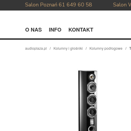
Salon Poznań
61 649 60 58
Salon 
O NAS
INFO
KONTAKT
audioplaza.pl
Kolumny i głośniki
Kolumny podłogowe