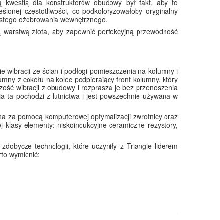
zą kwestią dla konstruktorów obudowy był fakt, aby to
ślonej częstotliwości, co podkoloryzowałoby oryginalny
ęstego ożebrowania wewnętrznego.
ą warstwą złota, aby zapewnić perfekcyjną przewodność
e wibracji ze ścian i podłogi pomieszczenia na kolumny i
umny z cokołu na kolec podpierający front kolumny, który
ość wibracji z obudowy i rozprasza je bez przenoszenia
a ta pochodzi z lutnictwa i jest powszechnie używana w
na za pomocą komputerowej optymalizacji zwrotnicy oraz
ej klasy elementy: niskoindukcyjne ceramiczne rezystory,
obycze technologii, które uczyniły z Triangle liderem
rto wymienić: