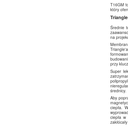
T16GM to 
który ofe
Triangle
Średnie t
zaawanso
na projek
Membrana 
Triangle
formowane
budowania
przy kluc
Super le
zatrzyma
poliprop
nieregul
średnicy.
Aby popra
magnetyc
ciepła. 
wyprowad
ciepła w
zakłócały