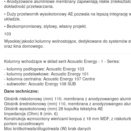
• Anodyzowane aluminiowe membrany zapewniają niskie zniekształc
dokładność przetwarzania.
• Duży przetwornik wysokotonowy AE pozwala na lepszą integrację 
układzie.
• Bezkompromisowy, stylowy, własny projekt.
103
Wysokiej jakości kolumny wolnostojące, dedykowane do systemów s
oraz kina domowego.
Kolumny wchodzące w skład serii Acoustic Energy - 1 - Series:
- kolumny podłogowe:
Acoustic Energy 103
- kolumny podstawkowe:
Acoustic Energy 101
- kolumna centralna:
Acoustic Energy 107 Centre
- subwoofer:
Acoustic Energy 108 SUB
Dane techniczne:
Głośnik niskotonowy (mm) 110, membrana z anodyzowangeo alumi
Głośnik średniotonowy (mm) 110, membrana z anodyzowangeo alu
Głośnik wysokotonowy (mm) 28 kopułka tekstylna AE
Impedancja (Ohm) 8 (min. 6)
Konstrukcja wzmocniony wieńcami korpus z 18 mm MDF, z niskotur
portem szczelinowym
Moc krótkotrwała/długotrwała (W) brak danych