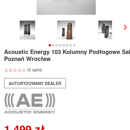
Acoustic Energy 103 Kolumny Podłogowe Sa
Poznań Wrocław
☆
★
☆
★
☆
★
☆
★
☆
★
(0 opini)
AUTORYZOWANY DEALER
1 499 zł