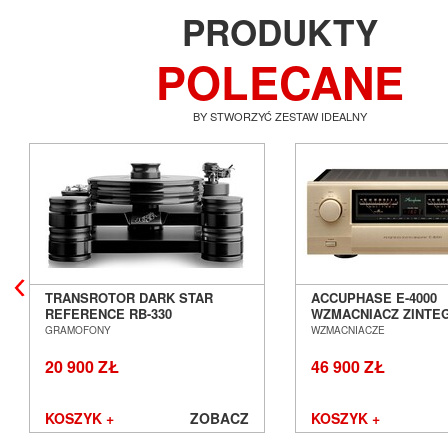
PRODUKTY
POLECANE
BY STWORZYĆ ZESTAW IDEALNY
TRANSROTOR DARK STAR
ACCUPHASE E-4000
REFERENCE RB-330
WZMACNIACZ ZINT
GRAMOFON ANALOGOWY
SALON POZNAŃ WR
GRAMOFONY
WZMACNIACZE
SALON POZNAŃ WROCŁAW
20 900 ZŁ
46 900 ZŁ
KOSZYK +
ZOBACZ
KOSZYK +