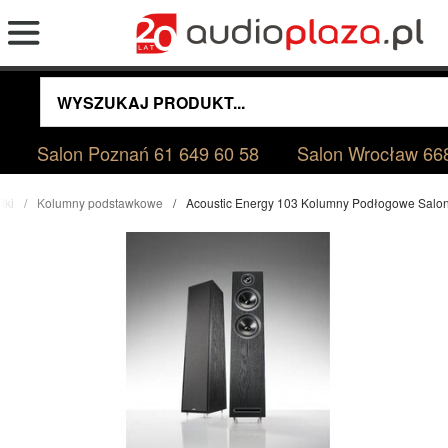
Salon Poznań
61 649 60 58
Salon Wrocław
66
iki
Kolumny podstawkowe
Acoustic Energy 103 Kolumny Podłogowe Salo