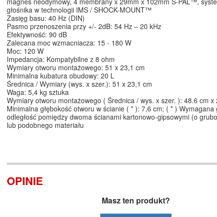
magnes neodymowy, 4 membrany x 29mm x 102mm S-PAL™, syst
głośnika w technologii IMS / SHOCK-MOUNT™
Zasięg basu: 40 Hz (DIN)
Pasmo przenoszenia przy +/- 2dB: 54 Hz – 20 kHz
Efektywność: 90 dB
Zalecana moc wzmacniacza: 15 - 180 W
Moc: 120 W
Impedancja: Kompatybilne z 8 ohm
Wymiary otworu montażowego: 51 x 23,1 cm
Minimalna kubatura obudowy: 20 L
Średnica / Wymiary (wys. x szer.): 51 x 23,1 cm
Waga: 5,4 kg sztuka
Wymiary otworu montażowego ( Średnica / wys. x szer. ): 48.6 cm x
Minimalna głębokość otworu w ścianie ( * ): 7,6 cm; ( * ) Wymagana
odległość pomiędzy dwoma ścianami kartonowo-gipsowymi (o gruboś
lub podobnego materiału
OPINIE
Masz ten produkt?