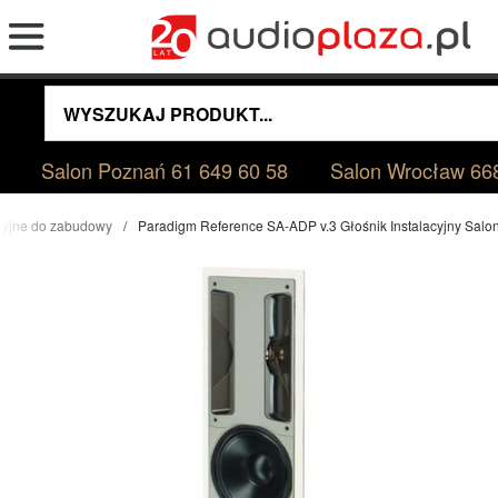
Salon Poznań
61 649 60 58
Salon Wrocław
66
acyjne do zabudowy
Paradigm Reference SA-ADP v.3 Głośnik Instalacyjny Sal