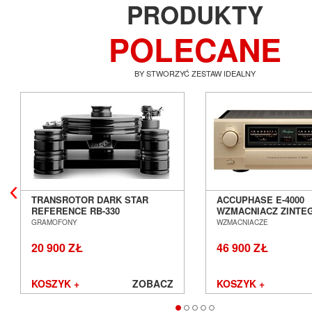
PRODUKTY
POLECANE
BY STWORZYĆ ZESTAW IDEALNY
TRANSROTOR DARK STAR
ACCUPHASE E-4000
REFERENCE RB-330
WZMACNIACZ ZINT
GRAMOFON ANALOGOWY
SALON POZNAŃ WR
GRAMOFONY
WZMACNIACZE
SALON POZNAŃ WROCŁAW
20 900 ZŁ
46 900 ZŁ
KOSZYK +
ZOBACZ
KOSZYK +