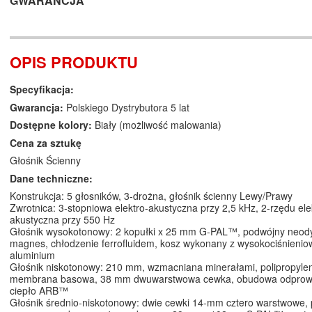
GWARANCJA
OPIS PRODUKTU
Specyfikacja:
Gwarancja:
Polskiego Dystrybutora 5 lat
Dostępne kolory:
Biały (możliwość malowania)
Cena za sztukę
Głośnik Ścienny
Dane techniczne:
Konstrukcja: 5 głosników, 3-drożna, głośnik ścienny Lewy/Prawy
Zwrotnica: 3-stopniowa elektro-akustyczna przy 2,5 kHz, 2-rzędu ele
akustyczna przy 550 Hz
Głośnik wysokotonowy: 2 kopułki x 25 mm G-PAL™, podwójny neo
magnes, chłodzenie ferrofluidem, kosz wykonany z wysokociśnieni
aluminium
Głośnik niskotonowy: 210 mm, wzmacniana minerałami, polipropyl
membrana basowa, 38 mm dwuwarstwowa cewka, obudowa odprow
ciepło ARB™
Głośnik średnio-niskotonowy: dwie cewki 14-mm cztero warstwowe,