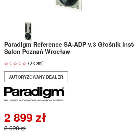
Paradigm Reference SA-ADP v.3 Głośnik Inst
Salon Poznań Wrocław
☆
★
☆
★
☆
★
☆
★
☆
★
(0 opini)
AUTORYZOWANY DEALER
2 899 zł
3 098 zł