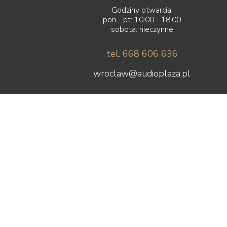
Godziny otwarcia:
pon - pt: 10:00 - 18:00
sobota: nieczynne
tel. 668 606 636
wroclaw@audioplaza.pl