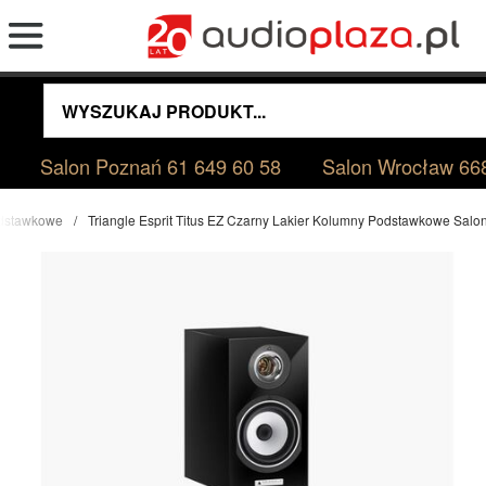
Salon Poznań
61 649 60 58
Salon Wrocław
66
dstawkowe
Triangle Esprit Titus EZ Czarny Lakier Kolumny Podstawkowe Sal