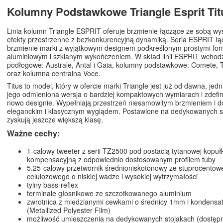
Kolumny Podstawkowe Triangle Esprit Tit
Linia kolumn Triangle ESPRIT oferuje brzmienie łączące ze sobą wys
efekty przestrzenne z bezkonkurencyjną dynamiką. Seria ESPRIT łą
brzmienie marki z wyjątkowym designem podkreślonym prostymi fo
aluminiowym i szklanym wykończeniem. W skład linii ESPRIT wcho
podłogowe: Australe, Antal i Gaia, kolumny podstawkowe: Comete, T
oraz kolumna centralna Voce.
Titus to model, który w ofercie marki Triangle jest już od dawna, jed
jego odmieniona wersja o bardziej kompaktowych wymiarach i zdef
nowo designie. Wypełniają przestrzeń niesamowitym brzmieniem i d
eleganckim i klasycznym wyglądem. Postawione na dedykowanych 
zyskują jeszcze większą klasę.
Ważne cechy:
1-calowy tweeter z serii TZ2500 pod postacią tytanowej kopuł
kompensacyjną z odpowiednio dostosowanym profilem tuby
5.25-calowy przetwornik średnioniskotonowy ze stuprocentow
celulozowego o niskiej wadze i wysokiej wytrzymałości
tylny bass-reflex
terminale głosnikowe ze szczotkowanego aluminium
zwrotnica z miedzianymi cewkami o średnicy 1mm i kondens
(Metallized Polyester Film)
możliwość umieszczenia na dedykowanych stojakach (dostępn