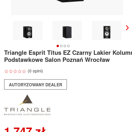
Triangle Esprit Titus EZ Czarny Lakier Kolum
Podstawkowe Salon Poznań Wrocław
☆
★
☆
★
☆
★
☆
★
☆
★
(0 opini)
AUTORYZOWANY DEALER
1 747 zł