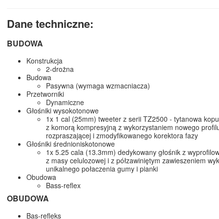
Dane techniczne:
BUDOWA
Konstrukcja
2-drożna
Budowa
Pasywna (wymaga wzmacniacza)
Przetworniki
Dynamiczne
Głośniki wysokotonowe
1x 1 cal (25mm) tweeter z serii TZ2500 - tytanowa kop
z komorą kompresyjną z wykorzystaniem nowego profilu
rozpraszającej i zmodyfikowanego korektora fazy
Głośniki średnioniskotonowe
1x 5.25 cala (13.3mm) dedykowany głośnik z wyprofil
z masy celulozowej i z półzawiniętym zawieszeniem w
unikalnego połaczenia gumy i pianki
Obudowa
Bass-reflex
OBUDOWA
Bas-refleks