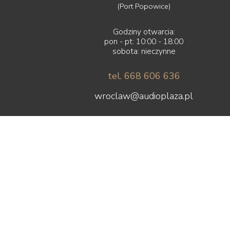
(Port Popowice)
Godziny otwarcia:
pon - pt: 10:00 - 18:00
sobota: nieczynne
tel. 668 606 636
wroclaw@audioplaza.pl