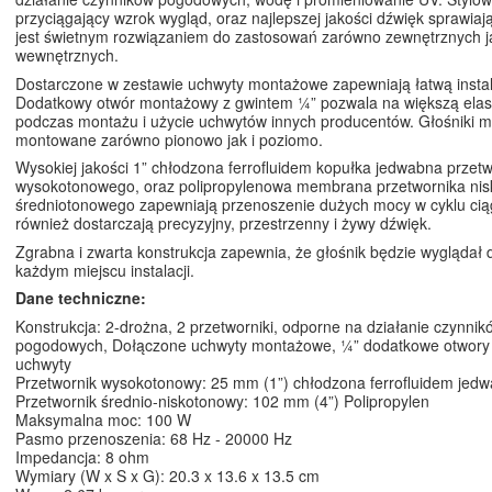
przyciągający wzrok wygląd, oraz najlepszej jakości dźwięk sprawiają
jest świetnym rozwiązaniem do zastosowań zarówno zewnętrznych ja
wewnętrznych.
Dostarczone w zestawie uchwyty montażowe zapewniają łatwą instal
Dodatkowy otwór montażowy z gwintem ¼” pozwala na większą elas
podczas montażu i użycie uchwytów innych producentów. Głośniki 
montowane zarówno pionowo jak i poziomo.
Wysokiej jakości 1” chłodzona ferrofluidem kopułka jedwabna przet
wysokotonowego, oraz polipropylenowa membrana przetwornika nis
średniotonowego zapewniają przenoszenie dużych mocy w cyklu ciągł
również dostarczają precyzyjny, przestrzenny i żywy dźwięk.
Zgrabna i zwarta konstrukcja zapewnia, że głośnik będzie wyglądał
każdym miejscu instalacji.
Dane techniczne:
Konstrukcja: 2-drożna, 2 przetworniki, odporne na działanie czynnik
pogodowych, Dołączone uchwyty montażowe, ¼” dodatkowe otwory 
uchwyty
Przetwornik wysokotonowy: 25 mm (1”) chłodzona ferrofluidem jed
Przetwornik średnio-niskotonowy: 102 mm (4”) Polipropylen
Maksymalna moc: 100 W
Pasmo przenoszenia: 68 Hz - 20000 Hz
Impedancja: 8 ohm
Wymiary (W x S x G): 20.3 x 13.6 x 13.5 cm