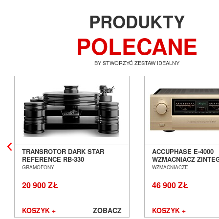
PRODUKTY
POLECANE
BY STWORZYĆ ZESTAW IDEALNY
TRANSROTOR DARK STAR
ACCUPHASE E-4000
REFERENCE RB-330
WZMACNIACZ ZINT
GRAMOFON ANALOGOWY
SALON POZNAŃ WR
GRAMOFONY
WZMACNIACZE
SALON POZNAŃ WROCŁAW
20 900 ZŁ
46 900 ZŁ
KOSZYK +
ZOBACZ
KOSZYK +