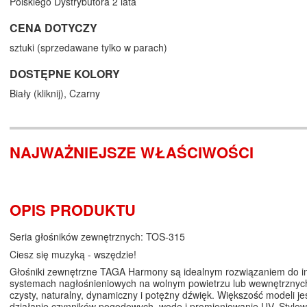
Polskiego Dystrybutora 2 lata
CENA DOTYCZY
sztuki (sprzedawane tylko w parach)
DOSTĘPNE KOLORY
Biały (
kliknij
),
Czarny
NAJWAŻNIEJSZE WŁAŚCIWOŚCI
OPIS PRODUKTU
Seria głośników zewnętrznych: TOS-315
Ciesz się muzyką - wszędzie!
Głośniki zewnętrzne TAGA Harmony są idealnym rozwiązaniem do ins
systemach nagłośnieniowych na wolnym powietrzu lub wewnętrznych
czysty, naturalny, dynamiczny i potężny dźwięk. Większość modeli j
działanie czynników pogodowych, wodę i promieniowanie UV. Stylow