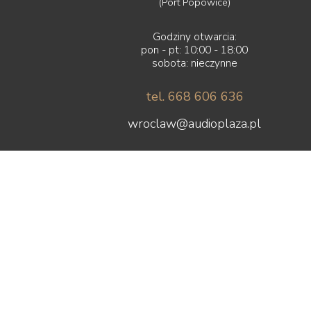
(Port Popowice)
Godziny otwarcia:
pon - pt: 10:00 - 18:00
sobota: nieczynne
tel. 668 606 636
wroclaw@audioplaza.pl