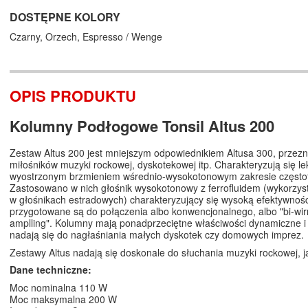
DOSTĘPNE KOLORY
Czarny,
Orzech,
Espresso / Wenge
OPIS PRODUKTU
Kolumny Podłogowe Tonsil Altus 200
Zestaw Altus 200 jest mniejszym odpowiednikiem Altusa 300, przezn
miłośników muzyki rockowej, dyskotekowej itp. Charakteryzują się le
wyostrzonym brzmieniem wśrednio-wysokotonowym zakresie częstotl
Zastosowano w nich głośnik wysokotonowy z ferrofluidem (wykorzys
w głośnikach estradowych) charakteryzujący się wysoką efektywnoś
przygotowane są do połączenia albo konwencjonalnego, albo "bi-wirri
amplling". Kolumny mają ponadprzeciętne właściwości dynamiczne i 
nadają się do nagłaśniania małych dyskotek czy domowych imprez.
Zestawy Altus nadają się doskonale do słuchania muzyki rockowej, j
Dane techniczne:
Moc nominalna 110 W
Moc maksymalna 200 W