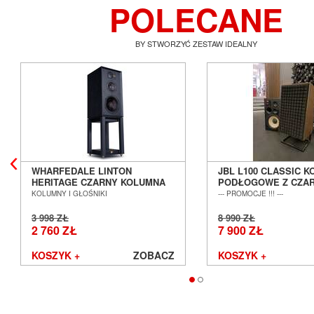
POLECANE
BY STWORZYĆ ZESTAW IDEALNY
WHARFEDALE LINTON
JBL L100 CLASSIC 
HERITAGE CZARNY KOLUMNA
PODŁOGOWE Z CZA
PODSTAWKOWA + STAND
MASKOWNICĄ SALO
KOLUMNY I GŁOŚNIKI
--- PROMOCJE !!! ---
SALON POZNAŃ WROCŁAW ---
WROCŁAW --- EX-DEM
DOSTĘPNE OD RĘKI ---
3 998 ZŁ
8 990 ZŁ
2 760 ZŁ
7 900 ZŁ
KOSZYK +
ZOBACZ
KOSZYK +