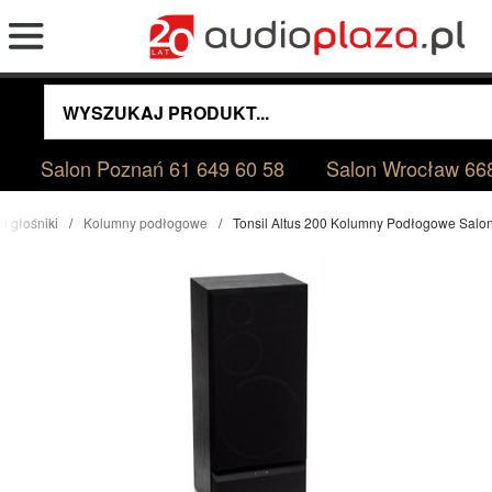
Salon Poznań
61 649 60 58
Salon Wrocław
66
i głośniki
Kolumny podłogowe
Tonsil Altus 200 Kolumny Podłogowe Sal