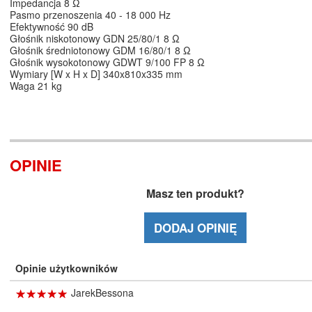
Impedancja 8 Ω
Pasmo przenoszenia 40 - 18 000 Hz
Efektywność 90 dB
Głośnik niskotonowy GDN 25/80/1 8 Ω
Głośnik średniotonowy GDM 16/80/1 8 Ω
Głośnik wysokotonowy GDWT 9/100 FP 8 Ω
Wymiary [W x H x D] 340x810x335 mm
Waga 21 kg
OPINIE
Masz ten produkt?
DODAJ OPINIĘ
Opinie użytkowników
☆
★
☆
★
☆
★
☆
★
☆
★
JarekBessona