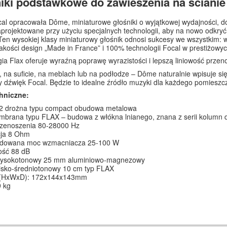
iki podstawkowe do zawieszenia na ścianie 
al opracowała Dôme, miniaturowe głośniki o wyjątkowej wydajności, d
aprojektowane przy użyciu specjalnych technologii, aby na nowo odkry
Ten wysokiej klasy miniaturowy głośnik odnosi sukcesy we wszystkim: 
jakości design „Made in France” i 100% technologii Focal w prestiżow
ia Flax oferuje wyraźną poprawę wyrazistości i lepszą liniowość przen
, na suficie, na meblach lub na podłodze – Dôme naturalnie wpisuje si
 dźwięk Focal. Będzie to idealne źródło muzyki dla każdego pomieszcze
hniczne:
2 drożna typu compact obudowa metalowa
brana typu FLAX – budowa z włókna lnianego, znana z serii kolumn
zenoszenia 80-28000 Hz
ja 8 Ohm
dowana moc wzmacniacza 25-100 W
ość 88 dB
wysokotonowy 25 mm aluminiowo-magnezowy
isko-średniotonowy 10 cm typ FLAX
 (HxWxD): 172x144x143mm
9 kg