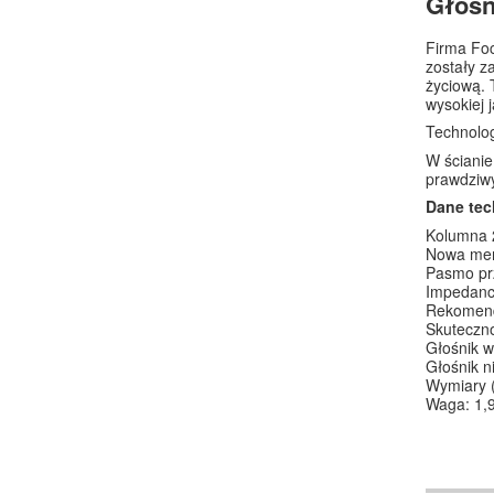
Głośn
Firma Foc
zostały z
życiową. 
wysokiej 
Technolog
W ścianie
prawdziwy
Dane tec
Kolumna 
Nowa mem
Pasmo pr
Impedanc
Rekomen
Skuteczn
Głośnik 
Głośnik n
Wymiary
Waga: 1,