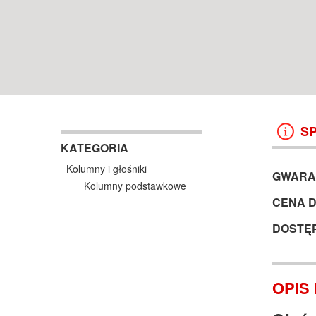
WROCŁAW
38 499 ZŁ
13 999 ZŁ
KOSZYK +
ZOBACZ
KOSZYK +
ZOBAC
S
KATEGORIA
Kolumny i głośniki
GWARA
Kolumny podstawkowe
CENA 
DOSTĘ
OPIS