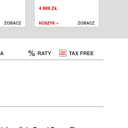
W
WROCŁ
4 999 ZŁ
1 250 ZŁ
999 ZŁ
ZOBACZ
KOSZYK +
ZOBACZ
KOSZYK
JA
RATY
TAX FREE