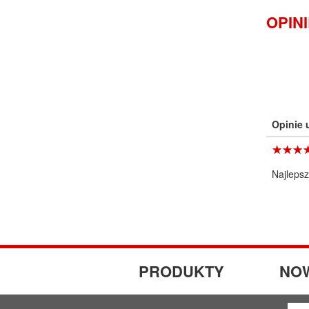
OPIN
Opinie
☆
★
☆
★
☆
★
Najlepsz
PRODUKTY
NO