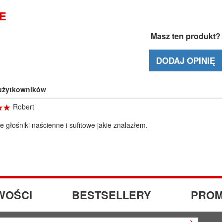
IE
Masz ten produkt?
DODAJ OPINIĘ
 użytkowników
☆
★
☆
★
Robert
e głośniki naścienne i sufitowe jakie znalazłem.
WOŚCI
BESTSELLERY
PROM