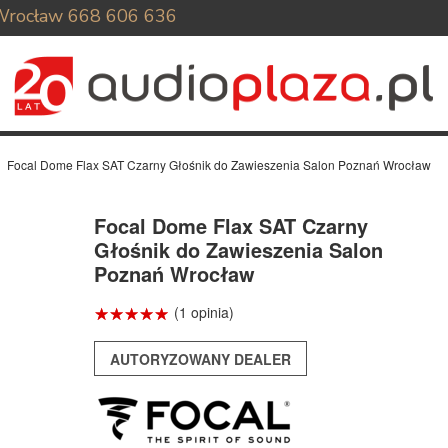
Wrocław
668 606 636
Focal Dome Flax SAT Czarny Głośnik do Zawieszenia Salon Poznań Wrocław
Focal Dome Flax SAT Czarny
Głośnik do Zawieszenia Salon
Poznań Wrocław
☆
★
☆
★
☆
★
☆
★
☆
★
(1 opinia)
AUTORYZOWANY DEALER