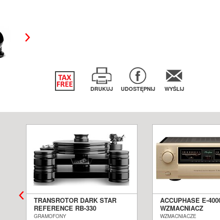
DRUKUJ
UDOSTĘPNIJ
WYŚLIJ
TRANSROTOR DARK STAR
ACCUPHASE E-400
REFERENCE RB-330
WZMACNIACZ
GRAMOFON ANALOGOWY
ZINTEGROWANY S
GRAMOFONY
WZMACNIACZE