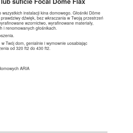
lub suficie Focal Dome Flax
o wszystkich instalacji kina domowego. Głośniki Dôme
ć prawdziwy dźwięk, bez wkraczania w Twoją przestrzeń
wyrafinowane wzornictwo, wyrafinowane materiały,
ych i renomowanych głośnikach.
oszenia.
ę w Twój dom, genialnie i wymownie uosabiając
nia od 320 ft2 do 430 ft2.
 domowych ARIA