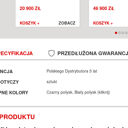
SALON POZNAŃ WROCŁAW
POZNAŃ WROCŁA
20 900 ZŁ
46 900 ZŁ
Z
KOSZYK +
ZOBACZ
KOSZYK +
PECYFIKACJA
PRZEDŁUŻONA GWARANC
NCJA
Polskiego Dystrybutora 5 lat
DOTYCZY
sztuki
PNE KOLORY
Czarny połysk,
Biały połysk (
kliknij
)
 PRODUKTU