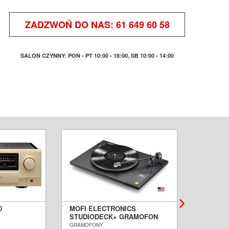
ZADZWOŃ DO NAS:
61 649 60 58
SALON CZYNNY: PON - PT 10:00 - 18:00, SB 10:00 - 14:00
0
MOFI ELECTRONICS
QUADRA
STUDIODECK+ GRAMOFON
BIAŁE 
ALON
SALON POZNAŃ WROCŁAW
PODŁOG
GRAMOFONY
KOLUMNY I