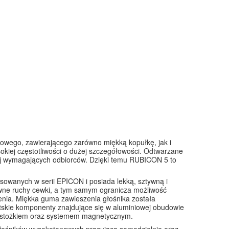
wego, zawierającego zarówno miękką kopułkę, jak i
iej częstotliwości o dużej szczegółowości. Odtwarzane
iej wymagających odbiorców. Dzięki temu RUBICON 5 to
owanych w serii EPICON i posiada lekką, sztywną i
równe ruchy cewki, a tym samym ogranicza możliwość
nia. Miękka guma zawieszenia głośnika została
tskie komponenty znajdujące się w aluminiowej obudowie
y stożkiem oraz systemem magnetycznym.
łośników wysokotonowych pracującą samodzielnie oraz