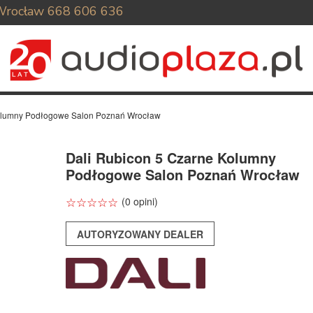
Wrocław
668 606 636
Kolumny Podłogowe Salon Poznań Wrocław
Dali Rubicon 5 Czarne Kolumny
Podłogowe Salon Poznań Wrocław
☆
★
☆
★
☆
★
☆
★
☆
★
(0 opini)
AUTORYZOWANY DEALER