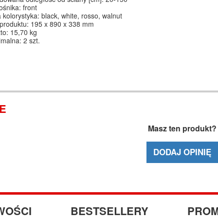
ośnika: front
 kolorystyka: black, white, rosso, walnut
 produktu: 195 x 890 x 338 mm
to: 15,70 kg
imalna: 2 szt.
IE
Masz ten produkt?
DODAJ OPINIĘ
WOŚCI
BESTSELLERY
PROM