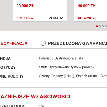
SALON POZNAŃ WROCŁAW
POZNAŃ WROCŁA
20 900 ZŁ
46 900 ZŁ
Z
KOSZYK +
ZOBACZ
KOSZYK +
PECYFIKACJA
PRZEDŁUŻONA GWARANC
NCJA
Polskiego Dystrybutora 2 lata
DOTYCZY
sztuki (sprzedawane tylko w parach)
PNE KOLORY
Czarny,
Różany (
kliknij
),
Orzech (
kliknij
),
Biał
AŻNIEJSZE WŁAŚCIWOŚCI
ZNOŚĆ (DB):
107