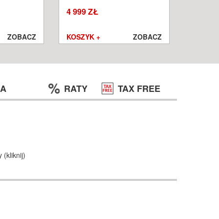
W
WROCŁ
4 999 ZŁ
1 250 ZŁ
999 ZŁ
ZOBACZ
KOSZYK +
ZOBACZ
KOSZYK
JA
RATY
TAX FREE
y (
kliknij
)