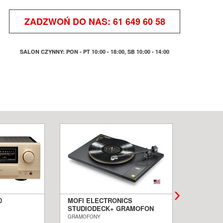
ZADZWOŃ DO NAS:
61 649 60 58
SALON CZYNNY: PON - PT 10:00 - 18:00, SB 10:00 - 14:00
0
MOFI ELECTRONICS
QUADRA
STUDIODECK+ GRAMOFON
BIAŁE 
ALON
SALON POZNAŃ WROCŁAW
PODŁOG
GRAMOFONY
KOLUMNY I