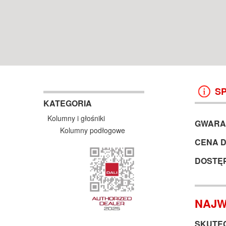
WROCŁAW
38 499 ZŁ
13 999 ZŁ
KOSZYK +
ZOBACZ
KOSZYK +
ZOBAC
S
KATEGORIA
Kolumny i głośniki
GWARA
Kolumny podłogowe
CENA 
DOSTĘ
NAJW
SKUTEC