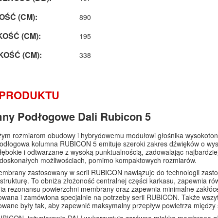
ŚĆ (CM):
890
OŚĆ (CM):
195
OŚĆ (CM):
338
 PRODUKTU
ny Podłogowe Dali Rubicon 5
użym rozmiarom obudowy i hybrydowemu modułowi głośnika wysokotono
odłogowa kolumna RUBICON 5 emituje szeroki zakres dźwięków o wysok
łębokie i odtwarzane z wysoką punktualnością, zadowalając najbardz
o doskonałych możliwościach, pomimo kompaktowych rozmiarów.
mbrany zastosowany w serii RUBICON nawiązuje do technologii zastos
strukturę. To obniża złożoność centralnej części karkasu, zapewnia 
ia rezonansu powierzchni membrany oraz zapewnia minimalne zakłóce
owana i zamówiona specjalnie na potrzeby serii RUBICON. Także wszy
towane były tak, aby zapewnić maksymalny przepływ powietrza międz
RUBICON, inżynierowie DALI wykorzystują zarówno miękką membranę g