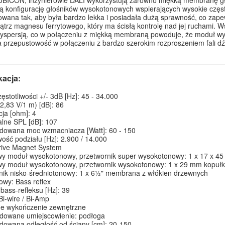
 konfigurację głośników wysokotonowych wspierających wysokie często
owana tak, aby była bardzo lekka i posiadała dużą sprawność, co za
ątrz magnesu ferrytowego, który ma ścisłą kontrolę nad jej ruchami. 
yspersją, co w połączeniu z miękką membraną powoduje, że moduł wy
 przepustowość w połączeniu z bardzo szerokim rozproszeniem fali dźwi
kacja:
ęstotliwości +/- 3dB [Hz]: 45 - 34.000
(2,83 V/1 m) [dB]: 86
ja [ohm]: 4
lne SPL [dB]: 107
dowana moc wzmacniacza [Watt]: 60 - 150
iwość podziału [Hz]: 2.900 / 14.000
rive Magnet System
wy moduł wysokotonowy, przetwornik super wysokotonowy: 1 x 17 x 4
y moduł wysokotonowy, przetwornik wysokotonowy: 1 x 29 mm kopułka
nik nisko-średniotonowy: 1 x 6½" membrana z włókien drzewnych
owy: Bass reflex
 bass-refleksu [Hz]: 39
Bi-wire / Bi-Amp
ne wykończenie zewnętrzne
dowane umiejscowienie: podłoga
dowana odległość od ściany [cm]: 20-150