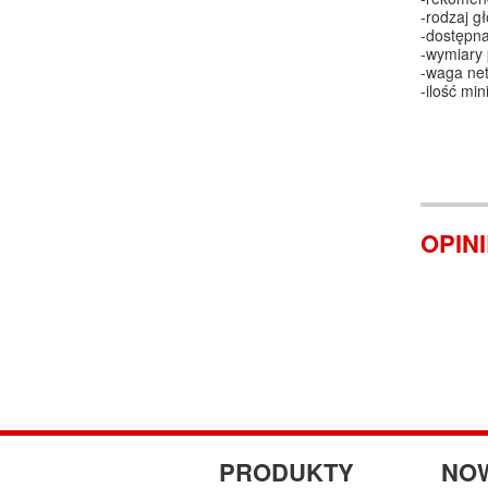
-rodzaj gł
-dostępna
-wymiary
-waga net
-ilość min
OPIN
PRODUKTY
NO