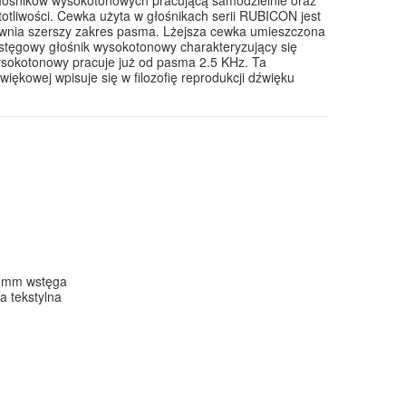
tliwości. Cewka użyta w głośnikach serii RUBICON jest
pewnia szerszy zakres pasma. Lżejsza cewka umieszczona
Wstęgowy głośnik wysokotonowy charakteryzujący się
sokotonowy pracuje już od pasma 2.5 KHz. Ta
ękowej wpisuje się w filozofię reprodukcji dźwięku
5 mm wstęga
 tekstylna