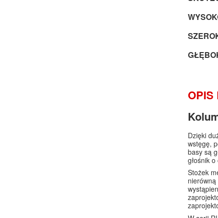
WYSOKO
SZEROK
GŁĘBOK
OPIS
Kolum
Dzięki d
wstęgę, p
basy są g
głośnik 
Stożek me
nierówną 
wystąpien
zaprojekt
zaprojek
W serii 