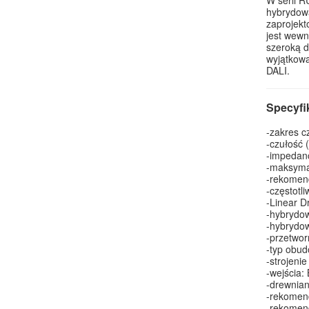
hybrydową
zaprojekt
jest wewn
szeroką d
wyjątkowa
DALI.
Specyfi
-zakres cz
-czułość 
-impedanc
-maksyma
-rekomen
-częstotl
-Linear D
-hybrydo
-hybrydow
-przetwor
-typ obud
-strojenie
-wejścia: 
-drewnia
-rekomen
-rekomen