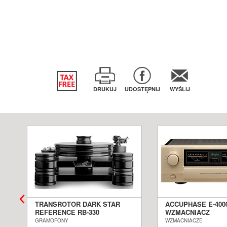
DRUKUJ
UDOSTĘPNIJ
WYŚLIJ
TRANSROTOR DARK STAR
ACCUPHASE E-400
REFERENCE RB-330
WZMACNIACZ
GRAMOFON ANALOGOWY
ZINTEGROWANY S
GRAMOFONY
WZMACNIACZE