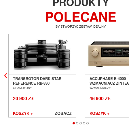
PRODUKTY
POLECANE
BY STWORZYĆ ZESTAW IDEALNY
TRANSROTOR DARK STAR
ACCUPHASE E-4000
REFERENCE RB-330
WZMACNIACZ ZINT
GRAMOFON ANALOGOWY
SALON POZNAŃ WR
GRAMOFONY
WZMACNIACZE
SALON POZNAŃ WROCŁAW
20 900 ZŁ
46 900 ZŁ
KOSZYK +
ZOBACZ
KOSZYK +