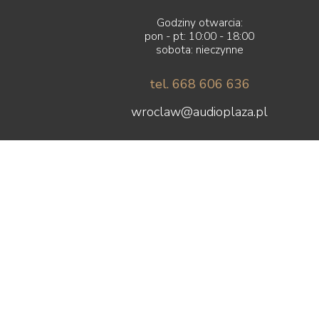
Godziny otwarcia:
pon - pt: 10:00 - 18:00
sobota: nieczynne
tel. 668 606 636
wroclaw@audioplaza.pl