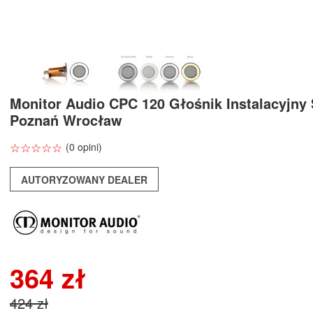
Monitor Audio CPC 120 Głośnik Instalacyjny
Poznań Wrocław
☆
★
☆
★
☆
★
☆
★
☆
★
(0 opini)
AUTORYZOWANY DEALER
364 zł
424 zł