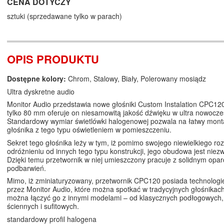
CENA DOTYCZY
sztuki (sprzedawane tylko w parach)
OPIS PRODUKTU
Dostępne kolory:
Chrom, Stalowy, Biały, Polerowany mosiądz
Ultra dyskretne audio
Monitor Audio przedstawia nowe głośniki Custom Instalation CPC120
tylko 80 mm oferuje on niesamowitą jakość dźwięku w ultra nowocz
Standardowy wymiar świetlówki halogenowej pozwala na łatwy monta
głośnika z tego typu oświetleniem w pomieszczeniu.
Sekret tego głośnika leży w tym, iż pomimo swojego niewielkiego roz
odróżnieniu od innych tego typu konstrukcji, jego obudowa jest niez
Dzięki temu przetwornik w niej umieszczony pracuje z solidnym opar
podbarwień.
Mimo, iż zminiaturyzowany, przetwornik CPC120 posiada technolog
przez Monitor Audio, które można spotkać w tradycyjnych głośnika
można łączyć go z innymi modelami – od klasycznych podłogowych,
ściennych i sufitowych.
standardowy profil halogena