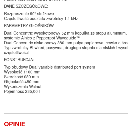
DANE SZCZEGÓŁOWE:
Rozproszenie 90º stożkowe
Częstotliwość podziału zwrotnicy 1.1 kHz
PARAMETRY GŁOŚNIKÓW:
Dual Concentric wysokotonowy 52 mm kopułka ze stopu aluminium
systemie Alnico z Pepperpot Waveguide™
Dual Concentric niskotonowy 380 mm pulpa papierowa, cewka o śr
Typ zwrotnicy Bi-wired, pasywna, drugiego stopnia dla niskich i wyso
częstotliwości
KONSTRUKCJA:
Typ obudowy Dual variable distributed port system
Wysokość 1100 mm
Szerokość 680 mm
Głębokość 480 mm
Wykończenia Walnut
Pojemność 235,00 l
OPINIE