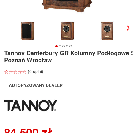
Tannoy Canterbury GR Kolumny Podłogowe 
Poznań Wrocław
☆
★
☆
★
☆
★
☆
★
☆
★
(0 opini)
AUTORYZOWANY DEALER
84 500 zł