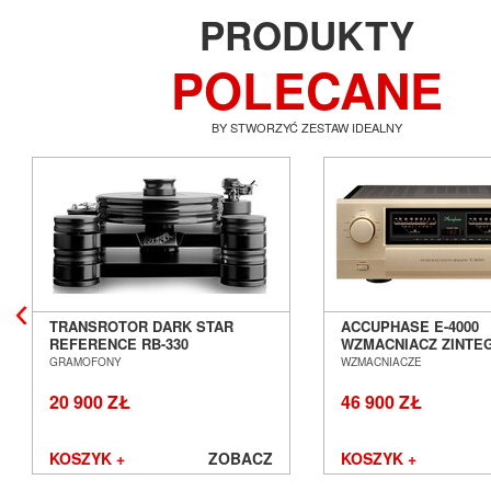
PRODUKTY
POLECANE
BY STWORZYĆ ZESTAW IDEALNY
TRANSROTOR DARK STAR
ACCUPHASE E-4000
REFERENCE RB-330
WZMACNIACZ ZINT
GRAMOFON ANALOGOWY
SALON POZNAŃ WR
GRAMOFONY
WZMACNIACZE
SALON POZNAŃ WROCŁAW
20 900 ZŁ
46 900 ZŁ
KOSZYK +
ZOBACZ
KOSZYK +