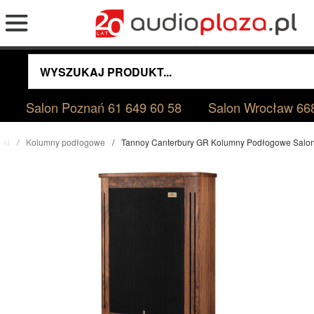
Salon Poznań
61 649 60 58
Salon Wrocław
66
iki
Kolumny podłogowe
Tannoy Canterbury GR Kolumny Podłogowe Salo