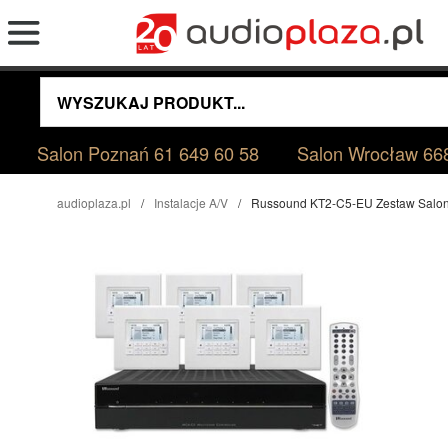
Salon Poznań
61 649 60 58
Salon Wrocław
66
audioplaza.pl
Instalacje A/V
Russound KT2-C5-EU Zestaw Salo