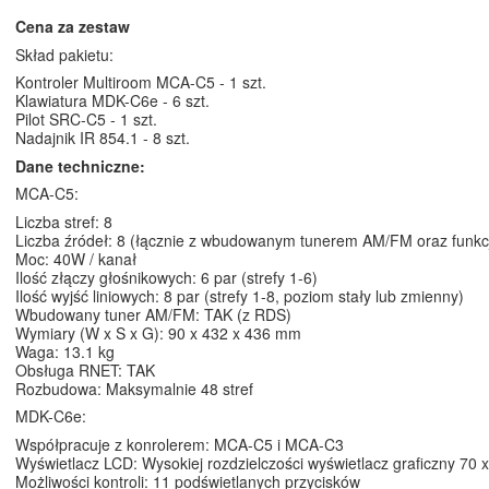
Cena za zestaw
Skład pakietu:
Kontroler Multiroom MCA-C5 - 1 szt.
Klawiatura MDK-C6e - 6 szt.
Pilot SRC-C5 - 1 szt.
Nadajnik IR 854.1 - 8 szt.
Dane techniczne:
MCA-C5:
Liczba stref: 8
Liczba źródeł: 8 (łącznie z wbudowanym tunerem AM/FM oraz funkc
Moc: 40W / kanał
Ilość złączy głośnikowych: 6 par (strefy 1-6)
Ilość wyjść liniowych: 8 par (strefy 1-8, poziom stały lub zmienny)
Wbudowany tuner AM/FM: TAK (z RDS)
Wymiary (W x S x G): 90 x 432 x 436 mm
Waga: 13.1 kg
Obsługa RNET: TAK
Rozbudowa: Maksymalnie 48 stref
MDK-C6e:
Współpracuje z konrolerem: MCA-C5 i MCA-C3
Wyświetlacz LCD: Wysokiej rozdzielczości wyświetlacz graficzny 70
Możliwości kontroli: 11 podświetlanych przycisków