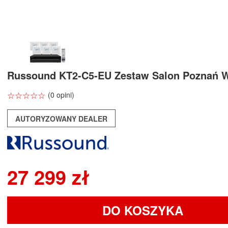
Russound KT2-C5-EU Zestaw Salon Poznań 
☆
★
☆
★
☆
★
☆
★
☆
★
(0 opini)
AUTORYZOWANY DEALER
27 299 zł
DO KOSZYKA