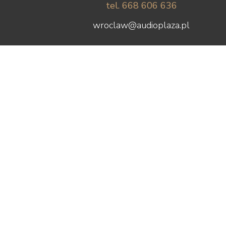
tel. 668 606 636
wroclaw@audioplaza.pl