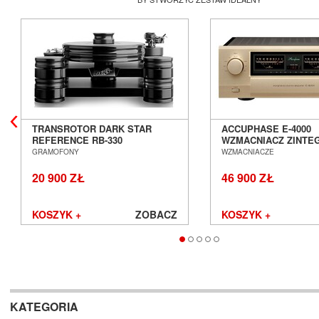
TRANSROTOR DARK STAR
ACCUPHASE E-4000
REFERENCE RB-330
WZMACNIACZ ZINT
GRAMOFON ANALOGOWY
SALON POZNAŃ WR
GRAMOFONY
WZMACNIACZE
SALON POZNAŃ WROCŁAW
20 900 ZŁ
46 900 ZŁ
KOSZYK +
ZOBACZ
KOSZYK +
KATEGORIA