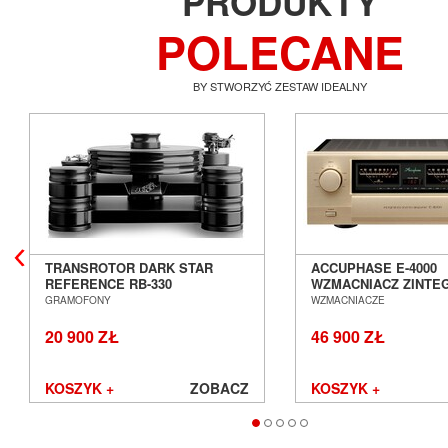
PRODUKTY
POLECANE
BY STWORZYĆ ZESTAW IDEALNY
TRANSROTOR DARK STAR
ACCUPHASE E-4000
REFERENCE RB-330
WZMACNIACZ ZINT
GRAMOFON ANALOGOWY
SALON POZNAŃ WR
GRAMOFONY
WZMACNIACZE
SALON POZNAŃ WROCŁAW
20 900 ZŁ
46 900 ZŁ
KOSZYK +
ZOBACZ
KOSZYK +