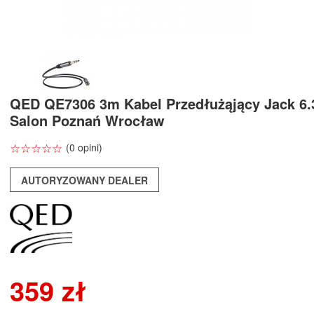
QED QE7306 3m Kabel Przedłużąjący Jack 6
Salon Poznań Wrocław
☆
★
☆
★
☆
★
☆
★
☆
★
(0 opini)
AUTORYZOWANY DEALER
359 zł