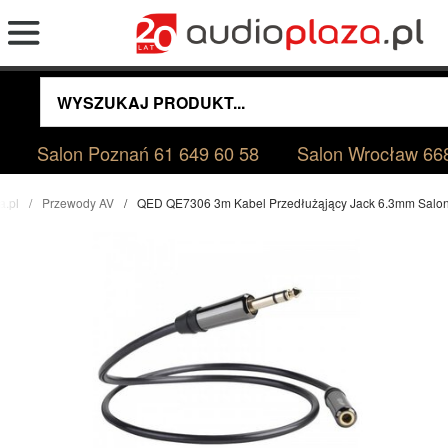
Salon Poznań
61 649 60 58
Salon Wrocław
66
a.pl
Przewody AV
QED QE7306 3m Kabel Przedłużąjący Jack 6.3mm Salo