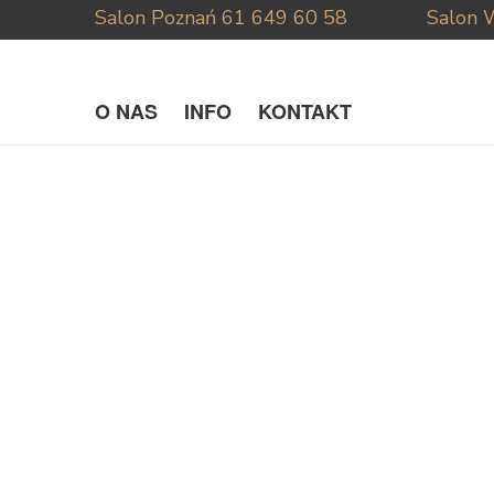
Salon Poznań
61 649 60 58
Salon 
O NAS
INFO
KONTAKT