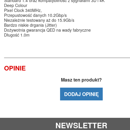
Standard 1.4 oraz kompatybilność z sygnałami 3D i 4K
Deep Colour
Pixel Clock 340MHz,
Przepustowość danych 10.2Gbp/s
Niezależnie testowany aż do 15.9Gb/s
Bardzo niskie drgania (Jitter)
Dożywotnia gwarancja QED na wady fabryczne
Długość 1.0m
OPINIE
Masz ten produkt?
DODAJ OPINIĘ
NEWSLETTER