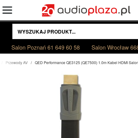
Salon Poznań
61 649 60 58
Salon Wrocław
66
Przewody AV
QED Performance QE3125 (QE7500) 1.0m Kabel HDMI Salo