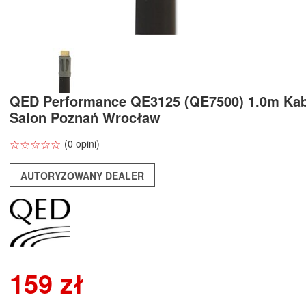
QED Performance QE3125 (QE7500) 1.0m Ka
Salon Poznań Wrocław
☆
★
☆
★
☆
★
☆
★
☆
★
(0 opini)
AUTORYZOWANY DEALER
159 zł