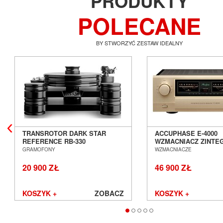
PRODUKTY
POLECANE
BY STWORZYĆ ZESTAW IDEALNY
TRANSROTOR DARK STAR
ACCUPHASE E-4000
REFERENCE RB-330
WZMACNIACZ ZINT
GRAMOFON ANALOGOWY
SALON POZNAŃ WR
GRAMOFONY
WZMACNIACZE
SALON POZNAŃ WROCŁAW
20 900 ZŁ
46 900 ZŁ
KOSZYK +
ZOBACZ
KOSZYK +