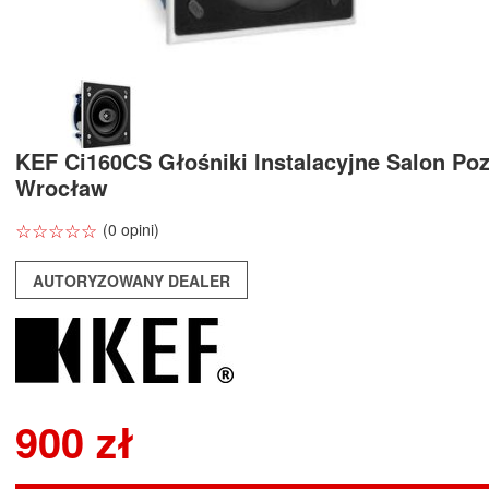
KEF Ci160CS Głośniki Instalacyjne Salon Po
Wrocław
☆
★
☆
★
☆
★
☆
★
☆
★
(0 opini)
AUTORYZOWANY DEALER
900 zł