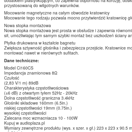
dodatkiem plastyfikującym, co zapewnia odporność na korozję, dosk
przystosowaną do wilgotnych warunków.
Mocowanie magnetyczne na całym obwodzie kratownicy
Mocowanie tego rodzaju pozwala mocno przytwierdzić kratownicę gł
Nowa stopka montażowa
Nowa stopka montażowa jest prosta w obsłudze i zapewnia równomi
sił, umożliwiając tym samym szybki montaż bez uszkodzeń ściany ani
Płytka drukowana w kształcie bagnetu
Zwiększa sztywność głośnika i zabezpiecza przejście. Kratownice m
montować nawet w nierównych sufitach.
Dane techniczne:
Model Ci160CS
Impedancja znamionowa 8Ω
Czułość
(2,83 V/1 m) 89dB
Charakterystyka częstotliwościowa
(±6 dB) z otwartym tyłem 52Hz - 20kHz
Dolna częstotliwość graniczna 3.4kHz
Głośniki składowe 160mm (6.5in.)
niskiej częstotliwości 19mm (0.75in.)
wysokiej częstotliwości
Zalecana moc wzmacniacza 10 - 100W
Kupuj w audioplaza.pl
Wymiary zewnętrzne produktu (wys. x szer. x gł.) 223 x 223 x 90.5 