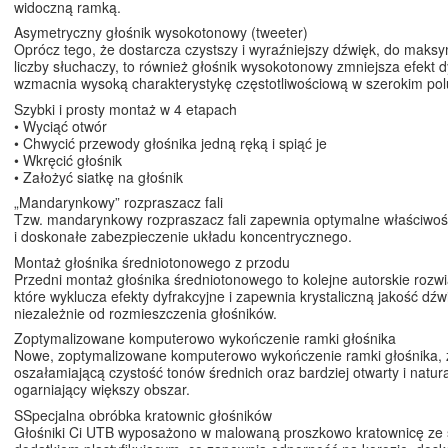
widoczną ramką.
Asymetryczny głośnik wysokotonowy (tweeter)
Oprócz tego, że dostarcza czystszy i wyraźniejszy dźwięk, do maksy
liczby słuchaczy, to również głośnik wysokotonowy zmniejsza efekt dyf
wzmacnia wysoką charakterystykę częstotliwościową w szerokim polu
Szybki i prosty montaż w 4 etapach
• Wyciąć otwór
• Chwycić przewody głośnika jedną ręką i spiąć je
• Wkręcić głośnik
• Założyć siatkę na głośnik
„Mandarynkowy” rozpraszacz fali
Tzw. mandarynkowy rozpraszacz fali zapewnia optymalne właściwoś
i doskonałe zabezpieczenie układu koncentrycznego.
Montaż głośnika średniotonowego z przodu
Przedni montaż głośnika średniotonowego to kolejne autorskie rozw
które wyklucza efekty dyfrakcyjne i zapewnia krystaliczną jakość dźw
niezależnie od rozmieszczenia głośników.
Zoptymalizowane komputerowo wykończenie ramki głośnika
Nowe, zoptymalizowane komputerowo wykończenie ramki głośnika,
oszałamiającą czystość tonów średnich oraz bardziej otwarty i natur
ogarniający większy obszar.
SSpecjalna obróbka kratownic głośników
Głośniki Ci UTB wyposażono w malowaną proszkowo kratownicę ze 