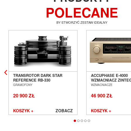
POLECANE
BY STWORZYĆ ZESTAW IDEALNY
TRANSROTOR DARK STAR
ACCUPHASE E-4000
REFERENCE RB-330
WZMACNIACZ ZINT
GRAMOFON ANALOGOWY
SALON POZNAŃ WR
GRAMOFONY
WZMACNIACZE
SALON POZNAŃ WROCŁAW
20 900 ZŁ
46 900 ZŁ
KOSZYK +
ZOBACZ
KOSZYK +