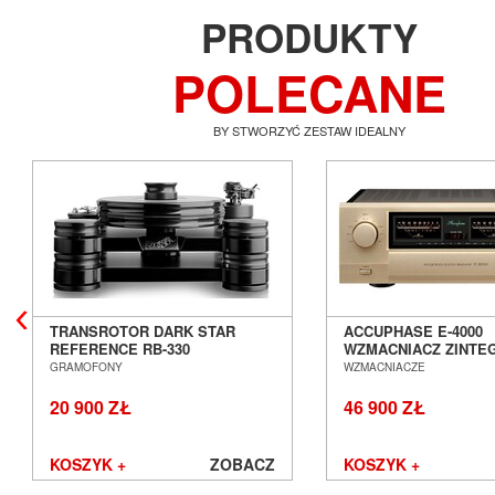
PRODUKTY
POLECANE
BY STWORZYĆ ZESTAW IDEALNY
TRANSROTOR DARK STAR
ACCUPHASE E-4000
REFERENCE RB-330
WZMACNIACZ ZINT
GRAMOFON ANALOGOWY
SALON POZNAŃ WR
GRAMOFONY
WZMACNIACZE
SALON POZNAŃ WROCŁAW
20 900 ZŁ
46 900 ZŁ
KOSZYK +
ZOBACZ
KOSZYK +