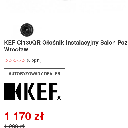
KEF Ci130QR Głośnik Instalacyjny Salon Po
Wrocław
☆
★
☆
★
☆
★
☆
★
☆
★
(0 opini)
AUTORYZOWANY DEALER
1 170 zł
1 299 zł