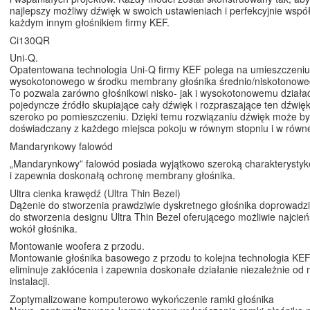
najlepszy możliwy dźwięk w swoich ustawieniach i perfekcyjnie wsp
każdym innym głośnikiem firmy KEF.
Ci130QR
Uni-Q.
Opatentowana technologia Uni-Q firmy KEF polega na umieszczeniu
wysokotonowego w środku membrany głośnika średnio/niskotonoweg
To pozwala zarówno głośnikowi nisko- jak i wysokotonowemu działać
pojedyncze źródło skupiające cały dźwięk i rozpraszające ten dźwię
szeroko po pomieszczeniu. Dzięki temu rozwiązaniu dźwięk może b
doświadczany z każdego miejsca pokoju w równym stopniu i w równej
Mandarynkowy falowód
„Mandarynkowy” falowód posiada wyjątkowo szeroką charakterystyk
i zapewnia doskonałą ochronę membrany głośnika.
Ultra cienka krawędź (Ultra Thin Bezel)
Dążenie do stworzenia prawdziwie dyskretnego głośnika doprowadzi
do stworzenia designu Ultra Thin Bezel oferującego możliwie najcie
wokół głośnika.
Montowanie woofera z przodu.
Montowanie głośnika basowego z przodu to kolejna technologia KEF,
eliminuje zakłócenia i zapewnia doskonałe działanie niezależnie od 
instalacji.
Zoptymalizowane komputerowo wykończenie ramki głośnika