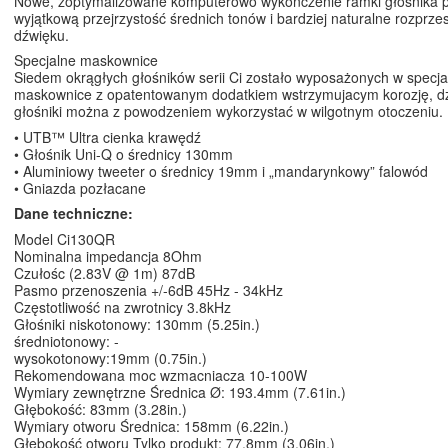
Nowe, zoptymalizowane komputerowo wykończenie ramki głośnika 
wyjątkową przejrzystość średnich tonów i bardziej naturalne rozprze
dźwięku.
Specjalne maskownice
Siedem okrągłych głośników serii Ci zostało wyposażonych w specja
maskownice z opatentowanym dodatkiem wstrzymujacym korozję, d
głośniki można z powodzeniem wykorzystać w wilgotnym otoczeniu.
• UTB™ Ultra cienka krawędź
• Głośnik Uni-Q o średnicy 130mm
• Aluminiowy tweeter o średnicy 19mm i „mandarynkowy” falowód
• Gniazda pozłacane
Dane techniczne:
Model Ci130QR
Nominalna impedancja 8Ohm
Czułośc (2.83V @ 1m) 87dB
Pasmo przenoszenia +/-6dB 45Hz - 34kHz
Częstotliwość na zwrotnicy 3.8kHz
Głośniki niskotonowy: 130mm (5.25in.)
średniotonowy: -
wysokotonowy:19mm (0.75in.)
Rekomendowana moc wzmacniacza 10-100W
Wymiary zewnętrzne Średnica Ø: 193.4mm (7.61in.)
Głębokość: 83mm (3.28in.)
Wymiary otworu Średnica: 158mm (6.22in.)
Głębokość otworu Tylko produkt: 77.8mm (3.06in.)