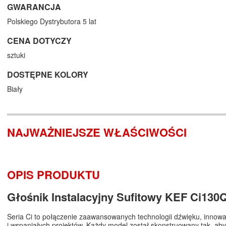
GWARANCJA
Polskiego Dystrybutora 5 lat
CENA DOTYCZY
sztuki
DOSTĘPNE KOLORY
Biały
NAJWAŻNIEJSZE WŁAŚCIWOŚCI
OPIS PRODUKTU
Głośnik Instalacyjny Sufitowy KEF Ci130
Seria Ci to połączenie zaawansowanych technologii dźwięku, innowacy
i wspaniałych projektów. Każdy model został skonstruowany tak, aby