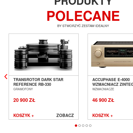
PRODUKTY
POLECANE
BY STWORZYĆ ZESTAW IDEALNY
TRANSROTOR DARK STAR
ACCUPHASE E-4000
REFERENCE RB-330
WZMACNIACZ ZINT
GRAMOFON ANALOGOWY
SALON POZNAŃ WR
GRAMOFONY
WZMACNIACZE
SALON POZNAŃ WROCŁAW
20 900 ZŁ
46 900 ZŁ
KOSZYK +
ZOBACZ
KOSZYK +