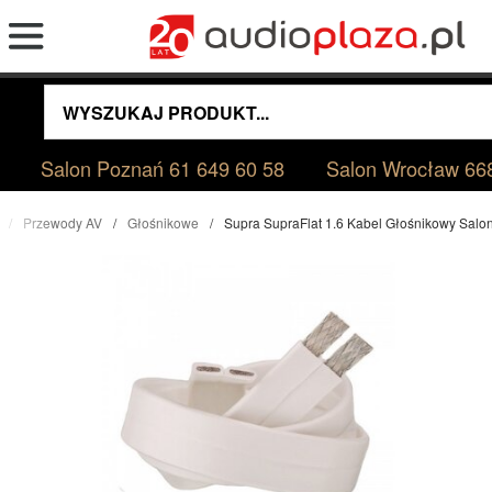
Salon Poznań
61 649 60 58
Salon Wrocław
66
Przewody AV
Głośnikowe
Supra SupraFlat 1.6 Kabel Głośnikowy Sal