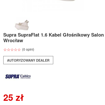
Supra SupraFlat 1.6 Kabel Głośnikowy Salon
Wrocław
☆
★
☆
★
☆
★
☆
★
☆
★
(0 opini)
AUTORYZOWANY DEALER
25 zł