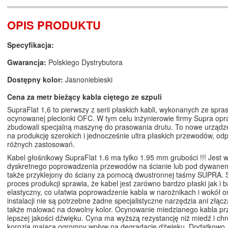
OPIS PRODUKTU
Specyfikacja:
Gwarancja:
Polskiego Dystrybutora
Dostępny kolor:
Jasnoniebieski
Cena za metr bieżący kabla ciętego ze szpuli
SupraFlat 1,6 to pierwszy z serii płaskich kabli, wykonanych ze spra
ocynowanej plecionki OFC. W tym celu inżynierowie firmy Supra opra
zbudowali specjalną maszynę do prasowania drutu. To nowe urządz
na produkcję szerokich i jednocześnie ultra płaskich przewodów, od
różnych zastosowań.
Kabel głośnikowy SupraFlat 1.6 ma tylko 1.95 mm grubości !!! Jest w
dyskretnego poprowadzenia przewodów na ścianie lub pod dywane
także przyklejony do ściany za pomocą dwustronnej taśmy SUPRA. 
proces produkcji sprawia, że kabel jest zarówno bardzo płaski jak i 
elastyczny, co ułatwia poprowadzenie kabla w narożnikach i wokół o
instalacji nie są potrzebne żadne specjalistyczne narzędzia ani złą
także malować na dowolny kolor. Ocynowanie miedzianego kabla prz
lepszej jakości dźwięku. Cyna ma wyższą rezystancję niż miedź i chr
korozją mającą ogromny wpływ na degradację dźwięku. Dodatkowo,