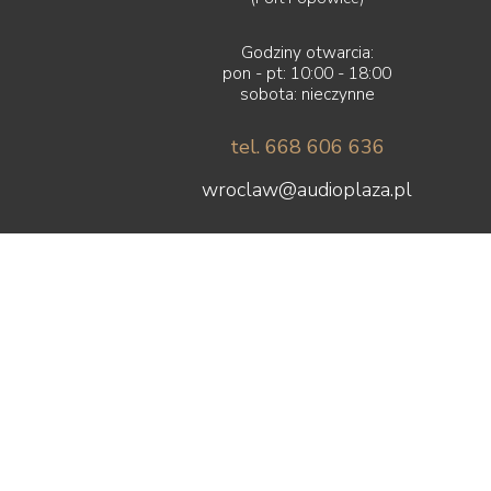
Godziny otwarcia:
pon - pt: 10:00 - 18:00
sobota: nieczynne
tel. 668 606 636
wroclaw@audioplaza.pl