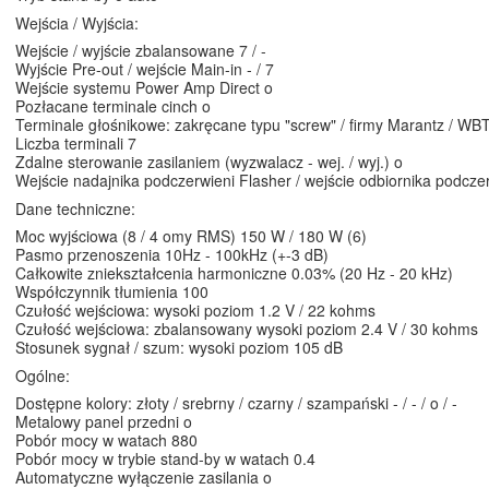
Wejścia / Wyjścia:
Wejście / wyjście zbalansowane 7 / -
Wyjście Pre-out / wejście Main-in - / 7
Wejście systemu Power Amp Direct o
Pozłacane terminale cinch o
Terminale głośnikowe: zakręcane typu "screw" / firmy Marantz / WBT o
Liczba terminali 7
Zdalne sterowanie zasilaniem (wyzwalacz - wej. / wyj.) o
Wejście nadajnika podczerwieni Flasher / wejście odbiornika podczerw
Dane techniczne:
Moc wyjściowa (8 / 4 omy RMS) 150 W / 180 W (6)
Pasmo przenoszenia 10Hz - 100kHz (+-3 dB)
Całkowite zniekształcenia harmoniczne 0.03% (20 Hz - 20 kHz)
Współczynnik tłumienia 100
Czułość wejściowa: wysoki poziom 1.2 V / 22 kohms
Czułość wejściowa: zbalansowany wysoki poziom 2.4 V / 30 kohms
Stosunek sygnał / szum: wysoki poziom 105 dB
Ogólne:
Dostępne kolory: złoty / srebrny / czarny / szampański - / - / o / -
Metalowy panel przedni o
Pobór mocy w watach 880
Pobór mocy w trybie stand-by w watach 0.4
Automatyczne wyłączenie zasilania o