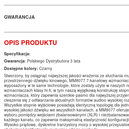
GWARANCJA
OPIS PRODUKTU
Specyfikacja:
Gwarancja
: Polskiego Dystrybutora 3 lata
Dostępne kolory:
Czarny
Stworzony, by osiągnąć najwyższej jakości wrażenia ze słuchania muz
przestrzennego dźwięku kinowego, MM8077 7-kanałowy wzmacniacz
wyposażony w te same technologie, które zostały użyte w naszych r
wzmacniaczach klasy hi-fi, w tym naszą wyjątkową konstrukcję stop
wzmacniacza, który zapewnia szerokie pasmo dla najwyższej przyje
cieszenia się z odtwarzania aktualnych formatów audioo wysokiej roz
Wszystkie stopnie wyjściowe posiadają identyczną topologię dla jedno
wysokiej jakości dźwięku we wszystkich kanałach, a MM8077 oferuj
wyboru pomiędzy wejściami zbalansowanymi (XLR) i niezbalansowa
każdego kanału, co zapewnia maksymalną elastyczność konfiguracji
Wysoko-prądowe, dyskretne tranzystory mocy o wysokiej przepust