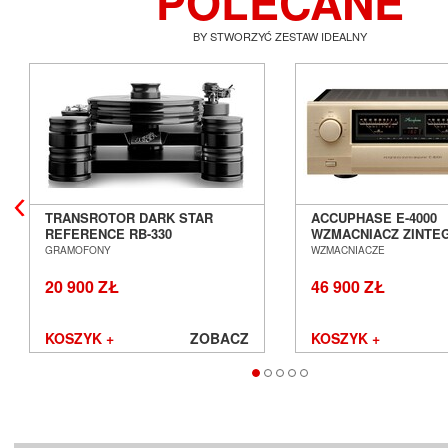
POLECANE
BY STWORZYĆ ZESTAW IDEALNY
TRANSROTOR DARK STAR
ACCUPHASE E-4000
REFERENCE RB-330
WZMACNIACZ ZINT
GRAMOFON ANALOGOWY
SALON POZNAŃ WR
GRAMOFONY
WZMACNIACZE
SALON POZNAŃ WROCŁAW
20 900 ZŁ
46 900 ZŁ
KOSZYK +
ZOBACZ
KOSZYK +