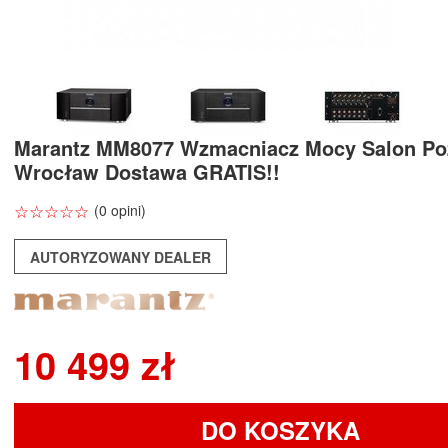
Marantz MM8077 Wzmacniacz Mocy Salon Po
Wrocław Dostawa GRATIS!!
☆
★
☆
★
☆
★
☆
★
☆
★
(0 opini)
AUTORYZOWANY DEALER
10 499 zł
DO KOSZYKA