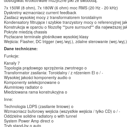
obsługiwać krótkotrwałe muzyczne piki ze swobodą.
7x 150W (8 ohm), 7x 180W (6 ohm) moc RMS (20 Hz - 20 kHz)
Dyskretny wzmacniacz current feedback
Zasilacz wysokiej mocy z transformatorem toroidalnym
Kondensatory filtrujące i szybkie tranzystory mocy o referencyjnej j
Konstrukcja w oparciu o filozofię ""pure surround"" dla najwwższej j
Pokryte miedzią chassis
Pozłacane terminale głośnikowe wysokiej klasy
Wejścia: Flasher, DC trigger (wej./wyj.), zdalne sterowanie (wej./wyj.
Dane techniczne:
Funkcje:
Kanały 7
Topologia prądowego sprzężenia zwrotnego o
Transformator zasilania: Toroidalny / z rdzeniem El o / -
Wysokiej jakości komponenty audio o
Komponenty selekcjonowane o
Aluminiowy radiator o
Miedziowana rama konstrukcyjna o
Inne:
Technologia LDPS (zasilanie liniowe) o
Wzmacniacz buforowy wejścia (wszystkie wejścia / tylko CD) o / -
Oddzielne solidne radiatory o with tunnel
System Power Amp direct o
Tryb stand-by o auto