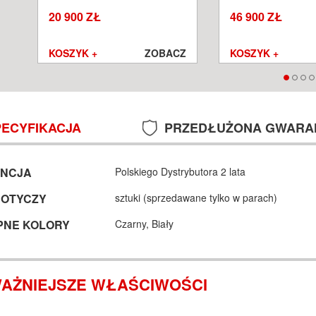
SALON POZNAŃ WROCŁAW
POZNAŃ WROCŁA
20 900 ZŁ
46 900 ZŁ
Z
KOSZYK +
ZOBACZ
KOSZYK +
PECYFIKACJA
PRZEDŁUŻONA GWARA
NCJA
Polskiego Dystrybutora 2 lata
DOTYCZY
sztuki (sprzedawane tylko w parach)
PNE KOLORY
Czarny,
Biały
AŻNIEJSZE WŁAŚCIWOŚCI