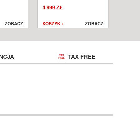
W
WROCŁ
4 999 ZŁ
1 250 ZŁ
999 ZŁ
ZOBACZ
KOSZYK +
ZOBACZ
KOSZYK
NCJA
TAX FREE