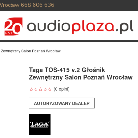
Wrocław
668 606 636
k Zewnętrzny Salon Poznań Wrocław
Taga TOS-415 v.2 Głośnik
Zewnętrzny Salon Poznań Wrocław
☆
★
☆
★
☆
★
☆
★
☆
★
(0 opini)
AUTORYZOWANY DEALER