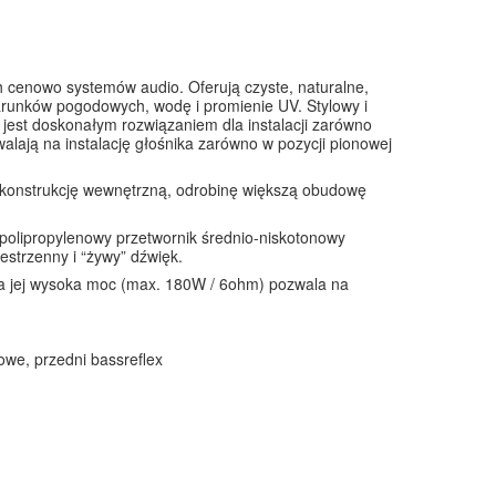
cenowo systemów audio. Oferują czyste, naturalne,
arunków pogodowych, wodę i promienie UV. Stylowy i
 jest doskonałym rozwiązaniem dla instalacji zarówno
alają na instalację głośnika zarówno w pozycji pionowej
konstrukcję wewnętrzną, odrobinę większą obudowę
olipropylenowy przetwornik średnio-niskotonowy
estrzenny i “żywy” dźwięk.
 a jej wysoka moc (max. 180W / 6ohm) pozwala na
owe, przedni bassreflex