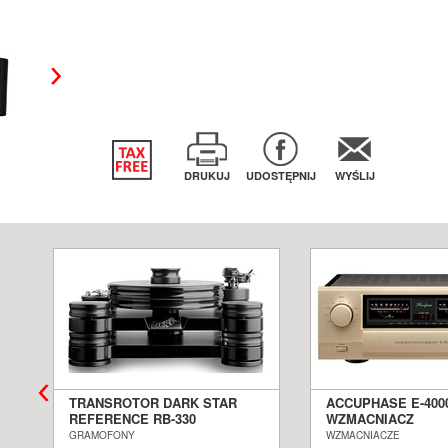
DRUKUJ
UDOSTĘPNIJ
WYŚLIJ
TRANSROTOR DARK STAR
ACCUPHASE E-400
REFERENCE RB-330
WZMACNIACZ
N
GRAMOFON ANALOGOWY
ZINTEGROWANY S
GRAMOFONY
WZMACNIACZE