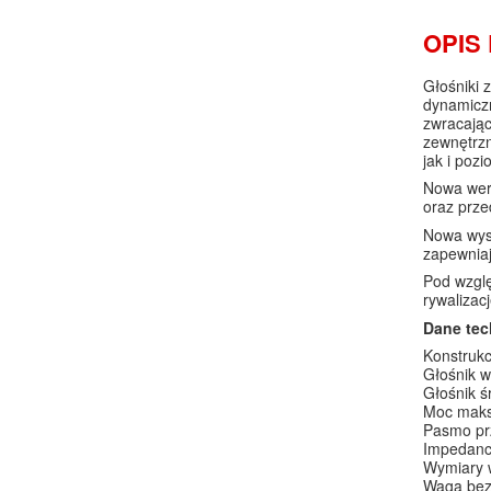
OPIS
Głośniki 
dynamiczn
zwracając
zewnętrzn
jak i pozi
Nowa wer
oraz prze
Nowa wyso
zapewniaj
Pod wzglę
rywalizac
Dane tec
Konstrukc
Głośnik w
Głośnik 
Moc maks
Pasmo pr
Impedanc
Wymiary w
Waga bez