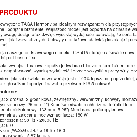
 PRODUKTU
zewnętrzne TAGA Harmony są idealnym rozwiązaniem dla przystępnych 
e i potężne brzmienie. Większość modeli jest odporna na działanie w
y uwagę design oraz dźwięk wysokiej wydajności sprawiają, że seria ta
ych jak i wewnętrznych. Uchwyty montażowe ułatwiają instalację i pozw
omej.
sja naszego podstawowego modelu TOS-415 oferuje całkowicie nową 
dni port bassreflex.
ko wydajna 1-calowa kopułka jedwabna chłodzona ferrofluidem oraz p
ą długotrwałość, wysoką wydajność i przede wszystkim precyzyjny, prz
dem jakości dźwięku nowa wersja jest o 100% lepsza od poprzedniej,
ję z głośnikami opartymi nawet o przetworniki 6.5-calowe!
hniczne:
ja: 2-drożna, 2-głośnikowa, zewnętrzny / wewnętrzny, uchwyty montaż
ysokotonowy: 25 mm (1”) Kopułka jedwabna chłodzona ferrofluidem
średnio-niskotonowy: 133 mm (5.25”) Membrana polipropylenowa
ymalna / zalecana moc wzmacniacza: 180 W
zenoszenia: 58 Hz - 20000 Hz
ja: 6 Ω
 cm (WxSxG): 24.4 x 18.5 x 16.3
 opakowania: 5.87 kg para