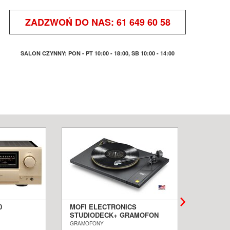
ZADZWOŃ DO NAS:
61 649 60 58
SALON CZYNNY: PON - PT 10:00 - 18:00, SB 10:00 - 14:00
0
MOFI ELECTRONICS
QUADRA
STUDIODECK+ GRAMOFON
BIAŁE 
ALON
SALON POZNAŃ WROCŁAW
PODŁOG
GRAMOFONY
KOLUMNY I