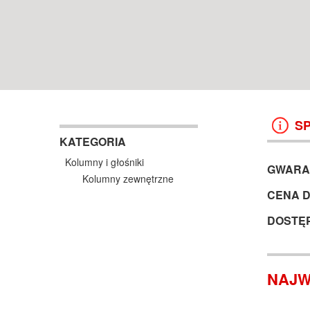
POZNAŃ WROCŁAW
13 999 ZŁ
26 990 ZŁ
17 999 ZŁ
KOSZYK +
ZOBACZ
KOSZYK +
ZOBAC
S
KATEGORIA
Kolumny i głośniki
GWARA
Kolumny zewnętrzne
CENA 
DOSTĘ
NAJW