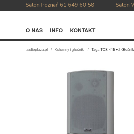
Salon Poznań
61 649 60 58
Salon 
O NAS
INFO
KONTAKT
audioplaza.pl
Kolumny i głośniki
Taga TOS-415 v.2 Głośni