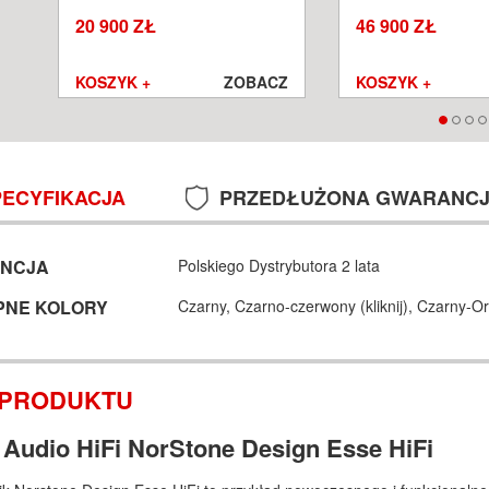
SALON POZNAŃ WROCŁAW
POZNAŃ WROCŁA
20 900 ZŁ
46 900 ZŁ
Z
KOSZYK +
ZOBACZ
KOSZYK +
PECYFIKACJA
PRZEDŁUŻONA GWARANC
NCJA
Polskiego Dystrybutora 2 lata
PNE KOLORY
Czarny,
Czarno-czerwony (
kliknij
),
Czarny-Or
 PRODUKTU
k Audio HiFi NorStone Design Esse HiFi