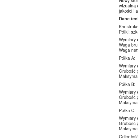
Nowy stol
wizualną 
jakości i 
Dane tec
Konstrukc
Półki: sz
Wymiary o
Waga brut
Waga nett
Półka A:
Wymiary 
Grubość 
Maksymal
Półka B:
Wymiary 
Grubość 
Maksymal
Półka C:
Wymiary 
Grubość 
Maksymal
Odległoś