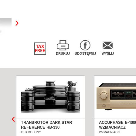
DRUKUJ
UDOSTĘPNIJ
WYŚLIJ
TRANSROTOR DARK STAR
ACCUPHASE E-400
REFERENCE RB-330
WZMACNIACZ
GRAMOFON ANALOGOWY
ZINTEGROWANY S
GRAMOFONY
WZMACNIACZE