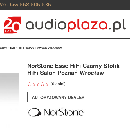
Wrocław
668 606 636
arny Stolik HiFi Salon Poznań Wrocław
NorStone Esse HiFi Czarny Stolik
HiFi Salon Poznań Wrocław
☆
★
☆
★
☆
★
☆
★
☆
★
(0 opini)
AUTORYZOWANY DEALER