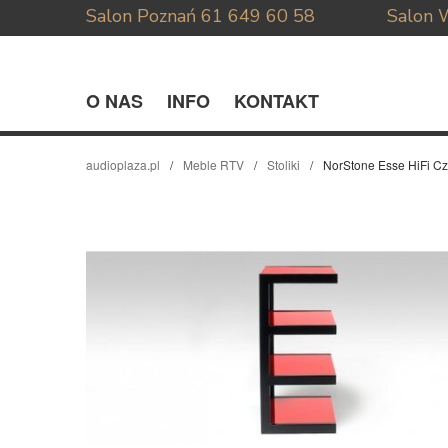
Salon Poznań
61 649 60 58
Salon 
O NAS
INFO
KONTAKT
audioplaza.pl
Meble RTV
Stoliki
NorStone Esse HiFi Cz