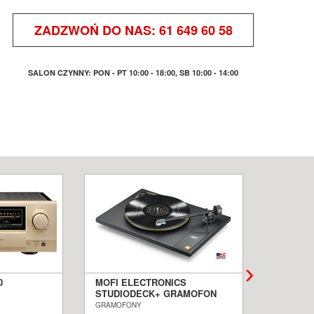
ZADZWOŃ DO NAS:
61 649 60 58
SALON CZYNNY: PON - PT 10:00 - 18:00, SB 10:00 - 14:00
0
MOFI ELECTRONICS
QUADRA
STUDIODECK+ GRAMOFON
BIAŁE 
ALON
SALON POZNAŃ WROCŁAW
PODŁOG
GRAMOFONY
KOLUMNY I