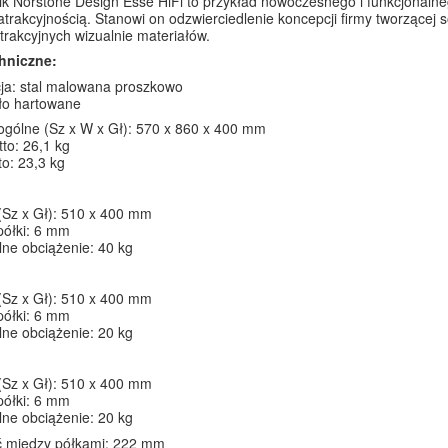
ik Norstone Design Esse HiFi to przykład nowoczesnego i funkcjonalneg
atrakcyjnością. Stanowi on odzwierciedlenie koncepcji firmy tworzącej so
atrakcyjnych wizualnie materiałów.
hniczne:
ja: stal malowana proszkowo
kło hartowane
gólne (Sz x W x Gł): 570 x 860 x 400 mm
to: 26,1 kg
o: 23,3 kg
(Sz x Gł): 510 x 400 mm
półki: 6 mm
ne obciążenie: 40 kg
(Sz x Gł): 510 x 400 mm
półki: 6 mm
ne obciążenie: 20 kg
(Sz x Gł): 510 x 400 mm
półki: 6 mm
ne obciążenie: 20 kg
ć między półkami: 222 mm