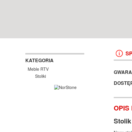
WROCŁAW
38 499 ZŁ
13 999 ZŁ
KOSZYK +
ZOBACZ
KOSZYK +
ZOBAC
S
KATEGORIA
Meble RTV
GWARA
Stoliki
DOSTĘ
OPIS
Stoli