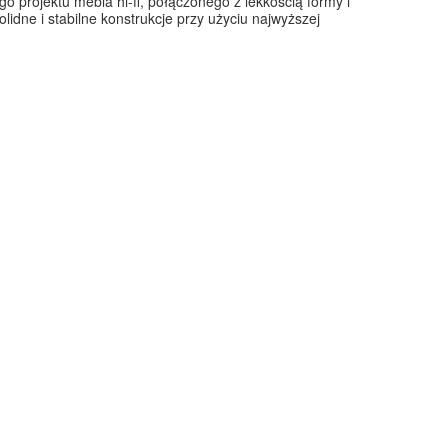
o projektu mebla hi-fi, połączonego z lekkością formy i
lidne i stabilne konstrukcje przy użyciu najwyższej