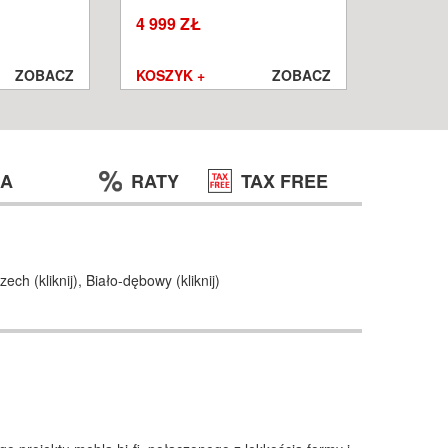
W
WROCŁ
4 999 ZŁ
1 250 ZŁ
999 ZŁ
ZOBACZ
KOSZYK +
ZOBACZ
KOSZYK
JA
RATY
TAX FREE
zech (
kliknij
),
Biało-dębowy (
kliknij
)