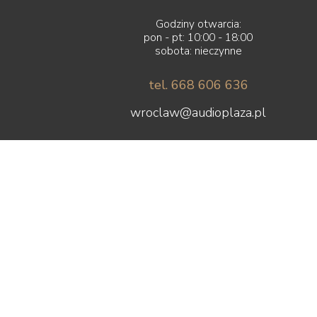
Godziny otwarcia:
pon - pt: 10:00 - 18:00
sobota: nieczynne
tel. 668 606 636
wroclaw@audioplaza.pl