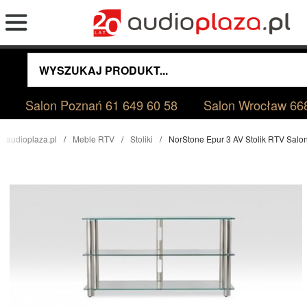
Salon Poznań
61 649 60 58
Salon Wrocław
66
audioplaza.pl
Meble RTV
Stoliki
NorStone Epur 3 AV Stolik RTV Sal