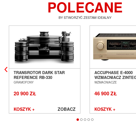
POLECANE
BY STWORZYĆ ZESTAW IDEALNY
TRANSROTOR DARK STAR
ACCUPHASE E-4000
REFERENCE RB-330
WZMACNIACZ ZINT
GRAMOFON ANALOGOWY
SALON POZNAŃ WR
GRAMOFONY
WZMACNIACZE
SALON POZNAŃ WROCŁAW
20 900 ZŁ
46 900 ZŁ
KOSZYK +
ZOBACZ
KOSZYK +