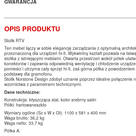
GWARANCJA
OPIS PRODUKTU
Stolik RTV
Ten mebel łączy w sobie elegancję zarządzania z optymalną archite
przeznaczoną dla urządzeń hi-fi. Wykwintny kształt pozwala na łatwą
stolika z istniejącymi meblami. Otwarta przestrzeń wokół półek ułat
konektorów i zapewnia odpowiednią wentylację i chłodzenie urządze
pomieści i utrzyma cały sprzęt hi-fi, zaś górna półka z powodzeniem
podstawę dla gramofonu.
Stolik Norstone Design zdobył uznanie poprzez idealne połączenie
wzornictwa z parametrami technicznymi.
Dane techniczne:
Konstrukcja: błyszcząca stal, kolor srebrny satin
Półki: hartowaneszkło
Wymiary ogólne (Sz x W x Gł): 1100 x 581 x 400 mm
Waga brutto: 36,2 kg
Waga netto: 33,7 kg
Półka A: