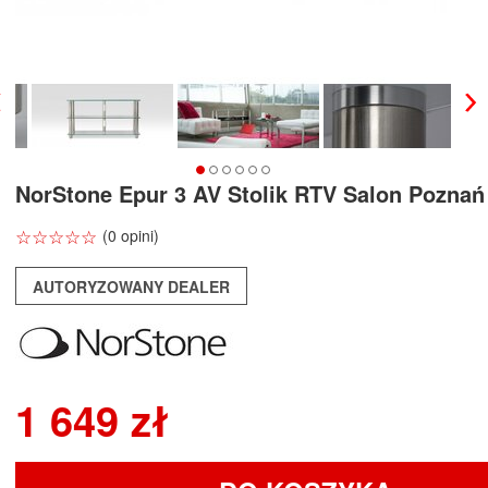
NorStone Epur 3 AV Stolik RTV Salon Pozna
☆
★
☆
★
☆
★
☆
★
☆
★
(0 opini)
AUTORYZOWANY DEALER
1 649 zł