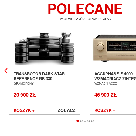
POLECANE
BY STWORZYĆ ZESTAW IDEALNY
TRANSROTOR DARK STAR
ACCUPHASE E-4000
REFERENCE RB-330
WZMACNIACZ ZINT
GRAMOFON ANALOGOWY
SALON POZNAŃ WR
GRAMOFONY
WZMACNIACZE
SALON POZNAŃ WROCŁAW
20 900 ZŁ
46 900 ZŁ
KOSZYK +
ZOBACZ
KOSZYK +