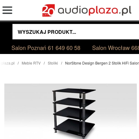
Salon Poznań
61 649 60 58
Salon Wrocław
66
oplaza.pl
Meble RTV
Stoliki
NorStone Design Bergen 2 Stolik HiFi Sal