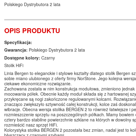
Polskiego Dystrybutora 2 lata
OPIS PRODUKTU
Specyfikacja:
Gwarancja:
Polskiego Dystrybutora 2 lata
Dostępne kolory:
Czarny
Stolik HiFi
Linia Bergen to eleganckie i stylowe kształty dlatego stolik Bergen s
sobie miano ulubionego z oferty firmy NorStone. Jego kolejna wersja
ciekawe ekonomiczne rozwiązanie.
Zachowana została w nim konstrukcja modułowa, zmieniono jednak
mocowania półek. Obecnie każdy moduł składa się z hartowanej szy
przykręcane są nogi zakończone regulowanymi kolcami. Rozwiązanie
znacząco zwiększyło sztywność całej konstrukcji, kolce zaś doskonal
wibracje. Obecna wersja stolika BERGEN 2 to również łatwiejsze i p
rozmieszczenie sprzętu na poszczególnych półkach. Mamy bowiem 
cztery bardzo stabilne powierzchnie szklane na których w dowolny
rozmieścić nasz sprzęt HiFi.
Kolorystyka stolika BERGEN 2 pozostała bez zmian, nadal jest to kol
błyszczący z czarnymi szybami.