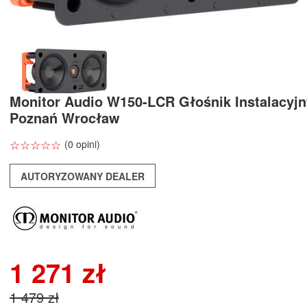
Monitor Audio W150-LCR Głośnik Instalacyjn
Poznań Wrocław
☆
★
☆
★
☆
★
☆
★
☆
★
(0 opini)
AUTORYZOWANY DEALER
1 271 zł
1 479 zł