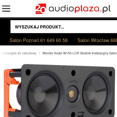
Salon Poznań
61 649 60 58
Salon Wrocław
66
 instalacyjne do zabudowy
Monitor Audio W150-LCR Głośnik Instalacyjny Sal