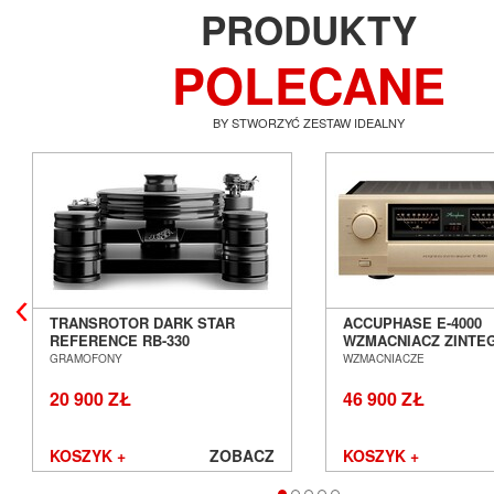
PRODUKTY
POLECANE
BY STWORZYĆ ZESTAW IDEALNY
TRANSROTOR DARK STAR
ACCUPHASE E-4000
REFERENCE RB-330
WZMACNIACZ ZINT
GRAMOFON ANALOGOWY
SALON POZNAŃ WR
GRAMOFONY
WZMACNIACZE
SALON POZNAŃ WROCŁAW
20 900 ZŁ
46 900 ZŁ
KOSZYK +
ZOBACZ
KOSZYK +