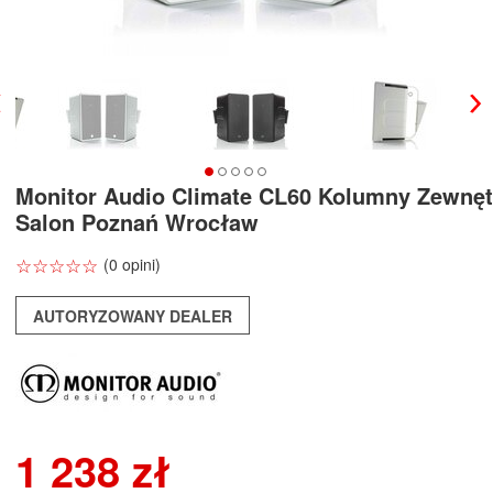
Monitor Audio Climate CL60 Kolumny Zewnęt
Salon Poznań Wrocław
☆
★
☆
★
☆
★
☆
★
☆
★
(0 opini)
AUTORYZOWANY DEALER
1 238 zł