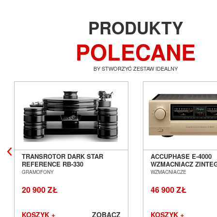
PRODUKTY
POLECANE
BY STWORZYĆ ZESTAW IDEALNY
TRANSROTOR DARK STAR
ACCUPHASE E-4000
REFERENCE RB-330
WZMACNIACZ ZINT
GRAMOFON ANALOGOWY
SALON POZNAŃ WR
GRAMOFONY
WZMACNIACZE
SALON POZNAŃ WROCŁAW
20 900 ZŁ
46 900 ZŁ
KOSZYK +
ZOBACZ
KOSZYK +