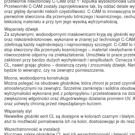
przetwornik niskotonowy C-CAM oraz 1” kopułka wysokotonowa Go
Przetworniki C-CAM zostały zaprojektowane tak, by oddać detale w
oraz głębię dynamiki niskich częstotliwości. C-CAM to innowacyjna t
pierwotnie stworzona dla przemysłu lotniczego i kosmicznego, cechu
lekkością materiału a przy tym jego wysoką wytrzymałością.
Wspaniały dźwięk
Za szykownymi, wodoodpornymi maskownicami kryją się głośniki w
oraz niskośredniotonowe, wykonane w znanej już technologii C-CAM,
zdefiniują każdy najdrobniejszy i najmocniejszy szczegół. C-CAM to
stop stworzony dla przemysłu kosmicznego – materiał niesłychanie k
równocześnie odporny na zniekształcenia. Umożliwia to prace przet
zakłóceń przy bardzo dużych wychyleniach i amplitudach. Oznacza to
CL, nawet grając głośno – dostarczą czysty i zrozumiały dźwięk. Ni
będzie to wewnątrz, czy na zewnątrz pomieszczenia.
Mocna, wodoodporna konstrukcja
Można polegać na obudowie głośników, która chroni je przed czynni
atmosferycznymi na zewnątrz. Szczelnie zamknięta i solidna obudow
wytrzymałości wykonana jest z polipropylenu i przetestowana na dzi
zwiększonej wilgotności oraz długotrwałego działania promieni UV. A
oraz uchwyty chronią przed niepożądanym kurzem.
Wspaniały styl
Niewielkie głośniki serii CL są dostępne w kolorach czarnym i biały
atut to możliwość pomalowania ich na kolor, dostosowując je do reszt
Wszechstronność w instalacji
Kluczową zaletą głośników CL jest ich wszechstronność i łatwość za