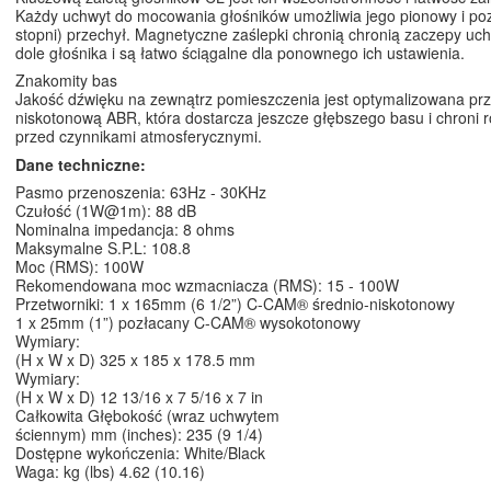
Każdy uchwyt do mocowania głośników umożliwia jego pionowy i po
stopni) przechył. Magnetyczne zaślepki chronią chronią zaczepy uch
dole głośnika i są łatwo ściągalne dla ponownego ich ustawienia.
Znakomity bas
Jakość dźwięku na zewnątrz pomieszczenia jest optymalizowana p
niskotonową ABR, która dostarcza jeszcze głębszego basu i chroni 
przed czynnikami atmosferycznymi.
Dane techniczne:
Pasmo przenoszenia: 63Hz - 30KHz
Czułość (1W@1m): 88 dB
Nominalna impedancja: 8 ohms
Maksymalne S.P.L: 108.8
Moc (RMS): 100W
Rekomendowana moc wzmacniacza (RMS): 15 - 100W
Przetworniki: 1 x 165mm (6 1/2”) C-CAM® średnio-niskotonowy
1 x 25mm (1”) pozłacany C-CAM® wysokotonowy
Wymiary:
(H x W x D) 325 x 185 x 178.5 mm
Wymiary:
(H x W x D) 12 13/16 x 7 5/16 x 7 in
Całkowita Głębokość (wraz uchwytem
ściennym) mm (inches): 235 (9 1/4)
Dostępne wykończenia: White/Black
Waga: kg (lbs) 4.62 (10.16)