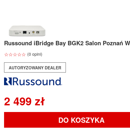
Russound iBridge Bay BGK2 Salon Poznań 
☆
★
☆
★
☆
★
☆
★
☆
★
(0 opini)
AUTORYZOWANY DEALER
2 499 zł
DO KOSZYKA