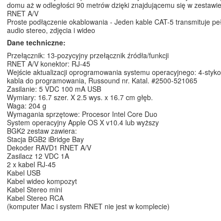
domu aż w odległości 90 metrów dzięki znajdującemu się w zestawi
RNET A/V
Proste podłączenie okablowania - Jeden kable CAT-5 transmituje 
audio stereo, zdjęcia i wideo
Dane techniczne:
Przełącznik: 13-pozycyjny przełącznik źródła/funkcji
RNET A/V konektor: RJ-45
Wejście aktualizacji oprogramowania systemu operacyjnego: 4-styko
kabla do programowania, Russound nr. Katal. #2500-521065
Zasilanie: 5 VDC 100 mA USB
Wymiary: 16.7 szer. X 2.5 wys. x 16.7 cm głęb.
Waga: 204 g
Wymagania sprzętowe: Procesor Intel Core Duo
System operacyjny Apple OS X v10.4 lub wyższy
BGK2 zestaw zawiera:
Stacja BGB2 iBridge Bay
Dekoder RAVD1 RNET A/V
Zasilacz 12 VDC 1A
2 x kabel RJ-45
Kabel USB
Kabel wideo kompozyt
Kabel Stereo mini
Kabel Stereo RCA
(komputer Mac i system RNET nie jest w komplecie)