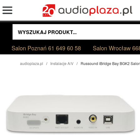
Salon Poznań
61 649 60 58
Salon Wrocław
66
audioplaza.pl
Instalacje A/V
Russound iBridge Bay BGK2 Salo