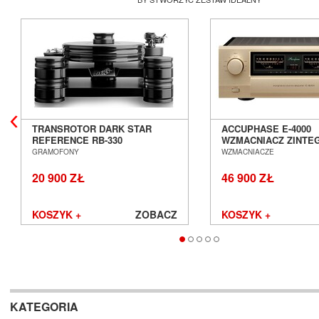
TRANSROTOR DARK STAR
ACCUPHASE E-4000
REFERENCE RB-330
WZMACNIACZ ZINT
GRAMOFON ANALOGOWY
SALON POZNAŃ WR
GRAMOFONY
WZMACNIACZE
SALON POZNAŃ WROCŁAW
20 900 ZŁ
46 900 ZŁ
KOSZYK +
ZOBACZ
KOSZYK +
KATEGORIA