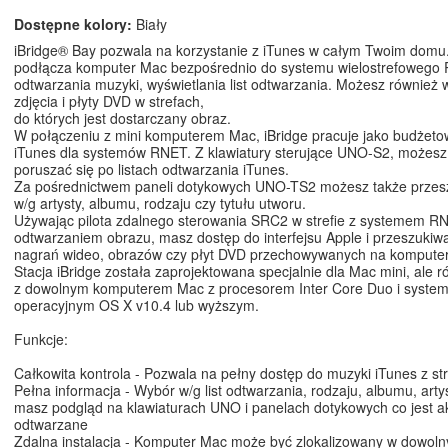
Dostępne kolory:
Biały
iBridge® Bay pozwala na korzystanie z iTunes w całym Twoim domu
podłącza komputer Mac bezpośrednio do systemu wielostrefowego
odtwarzania muzyki, wyświetlania list odtwarzania. Możesz również w
zdjęcia i płyty DVD w strefach,
do których jest dostarczany obraz.
W połączeniu z mini komputerem Mac, iBridge pracuje jako budżeto
iTunes dla systemów RNET. Z klawiatury sterujące UNO-S2, możesz 
poruszać się po listach odtwarzania iTunes.
Za pośrednictwem paneli dotykowych UNO-TS2 możesz także przes
w/g artysty, albumu, rodzaju czy tytułu utworu.
Używając pilota zdalnego sterowania SRC2 w strefie z systemem RN
odtwarzaniem obrazu, masz dostęp do interfejsu Apple i przeszukiw
nagrań wideo, obrazów czy płyt DVD przechowywanych na komputer
Stacja iBridge została zaprojektowana specjalnie dla Mac mini, ale r
z dowolnym komputerem Mac z procesorem Inter Core Duo i syste
operacyjnym OS X v10.4 lub wyższym.
Funkcje:
Całkowita kontrola - Pozwala na pełny dostęp do muzyki iTunes z s
Pełna informacja - Wybór w/g list odtwarzania, rodzaju, albumu, artys
masz podgląd na klawiaturach UNO i panelach dotykowych co jest ak
odtwarzane
Zdalna instalacja - Komputer Mac może być zlokalizowany w dowol