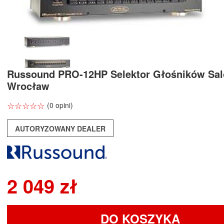
Russound PRO-12HP Selektor Głośników Sa
Wrocław
☆
★
☆
★
☆
★
☆
★
☆
★
(0 opini)
AUTORYZOWANY DEALER
2 049 zł
DO KOSZYKA