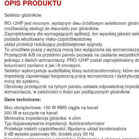
OPIS PRODUKTU
Selektor głośników
RO-12HP jest mocnym, wydajnym dwu-źródłowym selektorem głośn
możliwością obsługi do dwunastu par głośników.
Zaprojektowany dla wymagających aplikacji, ten wysokiej jakości sel
posiada wbudowany nisko-częstotliwościowy
układ protekcji redukujący poddźwiękowe sygnały.
To umożliwia pracę z wyższą mocą bez wyłączania się wzmacniacza
Przełącznik A/B na przednim panelu pozwala na zasilanie wszystkic
jednego z dwóch wzmacniaczy. PRO-12HP został zaprojektowany do
kolumnami zarówno 4 jak i 8 omowymi.
Selektor wykorzystuje audiofilskiej klasy autotransformatory, które
impedację zapewniając bezpieczną pracę wzmacniacza i dystrybucj
mocy do systemu.
Obrotowy przełącznik na tylnym panelu ustawia odpowiednią impeda
wzmacniacza, w zależności o ilości par podłączonych głośników.
Dane techniczne:
Moc obciążeniowa: 100 W RMS ciągła na kanał
300 W w szczycie na kanał
Minimalna impedancja głośnika: 4 ohm
Typ dopasowywania impedancji: Autotransformator
Protekcja niskich częstotliwości: Bipolarny układ kondensatora
6 dB wysoko-pasmowy filtr, środek przy 30 Hz
Konektory wzmacniacza i głośników: Odłączalne 4-stykowe oznacz