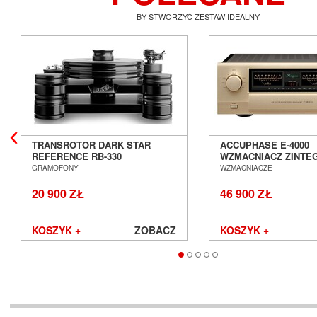
BY STWORZYĆ ZESTAW IDEALNY
TRANSROTOR DARK STAR
ACCUPHASE E-4000
REFERENCE RB-330
WZMACNIACZ ZINT
GRAMOFON ANALOGOWY
SALON POZNAŃ WR
GRAMOFONY
WZMACNIACZE
SALON POZNAŃ WROCŁAW
20 900 ZŁ
46 900 ZŁ
KOSZYK +
ZOBACZ
KOSZYK +