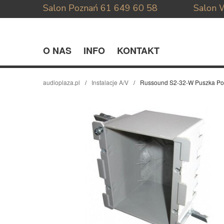
Salon Poznań
61 649 60 58
Salon 
O NAS
INFO
KONTAKT
audioplaza.pl
Instalacje A/V
Russound S2-32-W Puszka Po