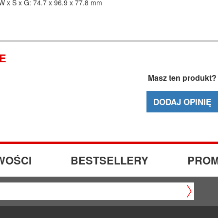
 x S x G: 74.7 x 96.9 x 77.8 mm
IE
Masz ten produkt?
DODAJ OPINIĘ
WOŚCI
BESTSELLERY
PROM