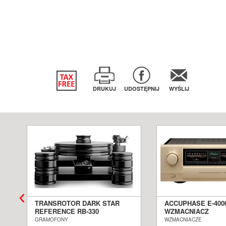
DRUKUJ
UDOSTĘPNIJ
WYŚLIJ
TRANSROTOR DARK STAR
ACCUPHASE E-400
REFERENCE RB-330
WZMACNIACZ
GRAMOFON ANALOGOWY
ZINTEGROWANY S
GRAMOFONY
WZMACNIACZE