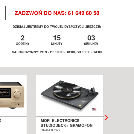
ZADZWOŃ DO NAS:
61 649 60 58
DZISIAJ JESTEŚMY DO TWOJEJ DYSPOZYCJI JESZCZE:
2
15
03
GODZINY
MINUTY
SEKUNDY
SALON CZYNNY: PON - PT 10:00 - 18:00, SB 10:00 - 14:00
0
MOFI ELECTRONICS
QUADRA
STUDIODECK+ GRAMOFON
BIAŁE 
ALON
SALON POZNAŃ WROCŁAW
PODŁOG
GRAMOFONY
KOLUMNY I