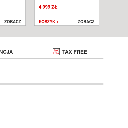
W
WROCŁ
4 999 ZŁ
1 250 ZŁ
999 ZŁ
ZOBACZ
KOSZYK +
ZOBACZ
KOSZYK
NCJA
TAX FREE