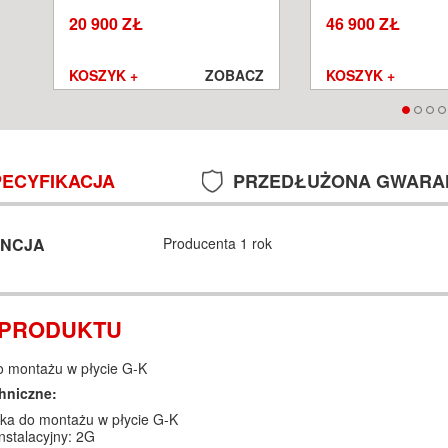
SALON POZNAŃ WROCŁAW
POZNAŃ WROCŁA
20 900 ZŁ
46 900 ZŁ
Z
KOSZYK +
ZOBACZ
KOSZYK +
PECYFIKACJA
PRZEDŁUŻONA GWARA
NCJA
Producenta 1 rok
 PRODUKTU
o montażu w płycie G-K
hniczne:
ka do montażu w płycie G-K
nstalacyjny: 2G