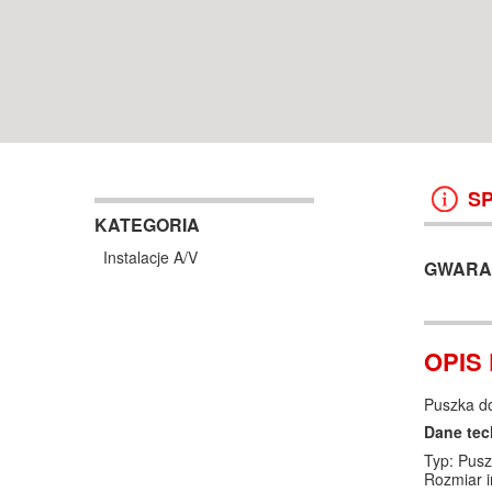
WROCŁAW
38 499 ZŁ
13 999 ZŁ
KOSZYK +
ZOBACZ
KOSZYK +
ZOBAC
S
KATEGORIA
Instalacje A/V
GWARA
OPIS
Puszka d
Dane tec
Typ: Pusz
Rozmiar i