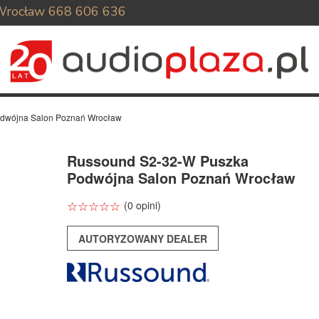
Wrocław
668 606 636
dwójna Salon Poznań Wrocław
Russound S2-32-W Puszka
Podwójna Salon Poznań Wrocław
☆
★
☆
★
☆
★
☆
★
☆
★
(0 opini)
AUTORYZOWANY DEALER