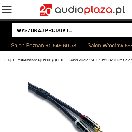
Salon Poznań
61 649 60 58
Salon Wrocław
66
)
QED Performance QE2202 (QE6100) Kabel Audio 2xRCA-2xRCA 0.6m Salo