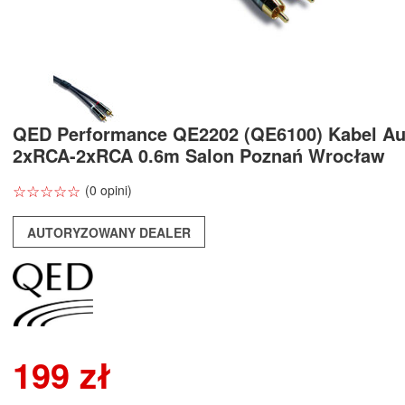
QED Performance QE2202 (QE6100) Kabel Au
2xRCA-2xRCA 0.6m Salon Poznań Wrocław
☆
★
☆
★
☆
★
☆
★
☆
★
(0 opini)
AUTORYZOWANY DEALER
199 zł