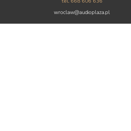
tel. 668 606 636
wroclaw@audioplaza.pl