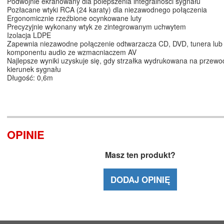
Podwójnie ekranowany dla polepszenia integralności sygnału
Pozłacane wtyki RCA (24 karaty) dla niezawodnego połączenia
Ergonomicznie rzeźbione ocynkowane luty
Precyzyjnie wykonany wtyk ze zintegrowanym uchwytem
Izolacja LDPE
Zapewnia niezawodne połączenie odtwarzacza CD, DVD, tunera lub
komponentu audio ze wzmacniaczem AV
Najlepsze wyniki uzyskuje się, gdy strzałka wydrukowana na przewo
kierunek sygnału
Długość: 0,6m
OPINIE
Masz ten produkt?
DODAJ OPINIĘ