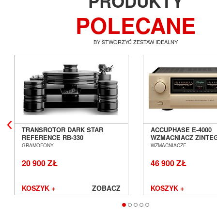
PRODUKTY
POLECANE
BY STWORZYĆ ZESTAW IDEALNY
TRANSROTOR DARK STAR
ACCUPHASE E-4000
REFERENCE RB-330
WZMACNIACZ ZINT
GRAMOFON ANALOGOWY
SALON POZNAŃ WR
GRAMOFONY
WZMACNIACZE
SALON POZNAŃ WROCŁAW
20 900 ZŁ
46 900 ZŁ
KOSZYK +
ZOBACZ
KOSZYK +