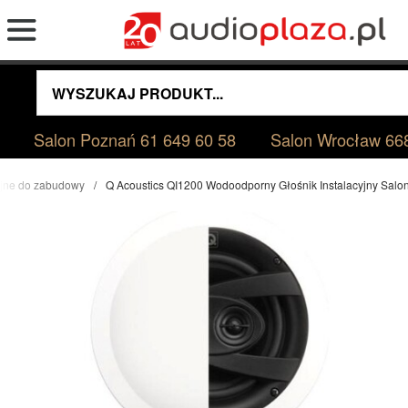
Salon Poznań
61 649 60 58
Salon Wrocław
66
cyjne do zabudowy
Q Acoustics QI1200 Wodoodporny Głośnik Instalacyjny Sal