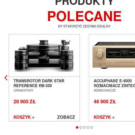
PRODUKTY
POLECANE
BY STWORZYĆ ZESTAW IDEALNY
TRANSROTOR DARK STAR
ACCUPHASE E-4000
REFERENCE RB-330
WZMACNIACZ ZINT
GRAMOFON ANALOGOWY
SALON POZNAŃ WR
GRAMOFONY
WZMACNIACZE
SALON POZNAŃ WROCŁAW
20 900 ZŁ
46 900 ZŁ
KOSZYK +
ZOBACZ
KOSZYK +