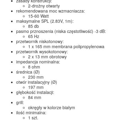
zasady konstrukcji:
2-drożny otwarty
rekomendowana moc wzmacniacza:
15-60 Watt
maksymalne SPL (2.83V, 1m):
85 db
pasmo prznoszenia (niska częstotliwość) -3 dB:
65 Hz
przetwornik niskotonowy:
1 x 165 mm membrana polipropylenowa
przetwornik wysokotonowy:
2 x 13 mm obrotowy
impedancja nominalna:
8 ohm
średnica (Ø)
230 mm
otwór instalacyjny (Ø)
197 mm
głębokość instalacji:
84 mm
grill:
okręgły w kolorze białym
ilość minimalna:
1 szt.