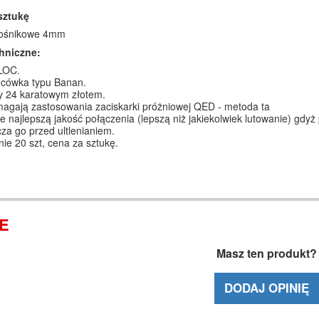
sztukę
łośnikowe 4mm
hniczne:
LOC.
cówka typu Banan.
y 24 karatowym złotem.
agają zastosowania zaciskarki próżniowej QED - metoda ta
e najlepszą jakość połączenia (lepszą niż jakiekolwiek lutowanie) gdy
za go przed ultlenianiem.
e 20 szt, cena za sztukę.
IE
Masz ten produkt?
DODAJ OPINIĘ