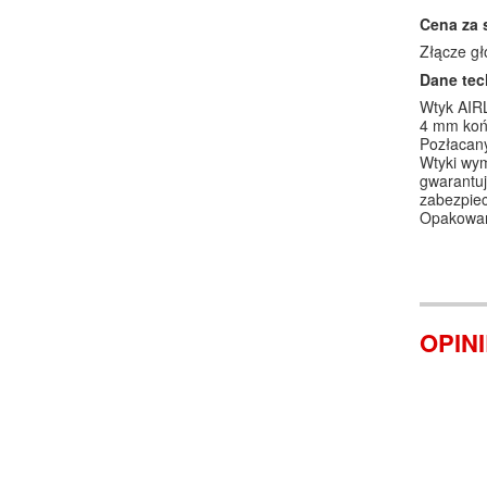
Cena za 
Złącze g
Dane tec
Wtyk AIR
4 mm koń
Pozłacan
Wtyki wym
gwarantuj
zabezpiec
Opakowani
OPIN