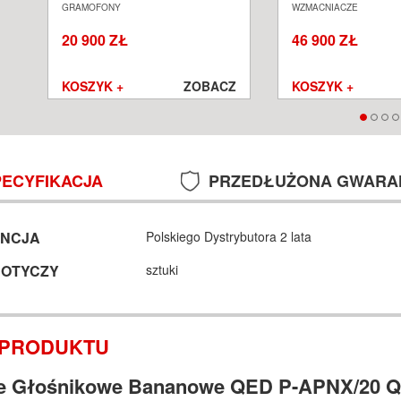
N
GRAMOFON ANALOGOWY
ZINTEGROWANY S
GRAMOFONY
WZMACNIACZE
SALON POZNAŃ WROCŁAW
POZNAŃ WROCŁA
20 900 ZŁ
46 900 ZŁ
Z
KOSZYK +
ZOBACZ
KOSZYK +
PECYFIKACJA
PRZEDŁUŻONA GWARA
NCJA
Polskiego Dystrybutora 2 lata
DOTYCZY
sztuki
 PRODUKTU
e Głośnikowe Bananowe QED P-APNX/20 