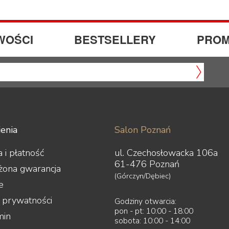
WOŚCI
BESTSELLERY
PROM
enia
Salon Poznań
 i płatność
ul. Czechosłowacka 106a
61-476 Poznań
żona gwarancja
(Górczyn/Dębiec)
e
a prywatności
Godziny otwarcia:
pon - pt: 10:00 - 18:00
min
sobota: 10:00 - 14:00