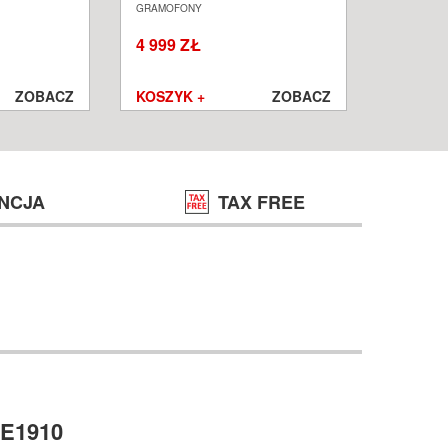
ALON
SALON POZNAŃ WROCŁAW
PODŁOG
GRAMOFONY
KOLUMNY I
W
WROCŁ
4 999 ZŁ
1 250 ZŁ
999 ZŁ
ZOBACZ
KOSZYK +
ZOBACZ
KOSZYK
NCJA
TAX FREE
QE1910