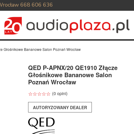
Wrocław
668 606 636
e Głośnikowe Bananowe Salon Poznań Wrocław
QED P-APNX/20 QE1910 Złącze
Głośnikowe Bananowe Salon
Poznań Wrocław
☆
★
☆
★
☆
★
☆
★
☆
★
(0 opini)
AUTORYZOWANY DEALER