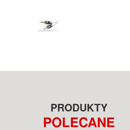
PRODUKTY
POLECANE
GRAHAM AUDIO LS5/9F BBC
AVM INSPIRATION CS 2.3
OAK KOLUMNY PODŁOGOWE
CZARNY AMPLITUNER