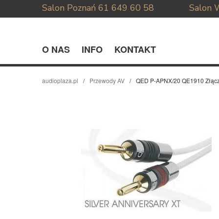
Salon Poznań
61 649 60 58
Salon 
O NAS
INFO
KONTAKT
audioplaza.pl
Przewody AV
QED P-APNX/20 QE1910 Złącz