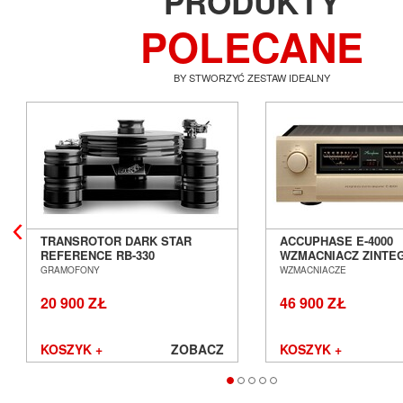
PRODUKTY
POLECANE
BY STWORZYĆ ZESTAW IDEALNY
TRANSROTOR DARK STAR
ACCUPHASE E-4000
REFERENCE RB-330
WZMACNIACZ ZINT
GRAMOFON ANALOGOWY
SALON POZNAŃ WR
GRAMOFONY
WZMACNIACZE
SALON POZNAŃ WROCŁAW
20 900 ZŁ
46 900 ZŁ
KOSZYK +
ZOBACZ
KOSZYK +