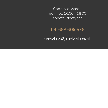
Godziny otwarcia:
pon - pt: 10:00 - 18:00
sobota: nieczynne
tel. 668 606 636
wroclaw@audioplaza.pl