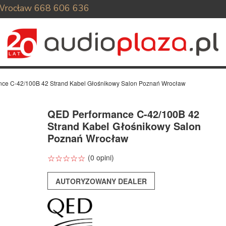
Wrocław
668 606 636
ce C-42/100B 42 Strand Kabel Głośnikowy Salon Poznań Wrocław
QED Performance C-42/100B 42
Strand Kabel Głośnikowy Salon
Poznań Wrocław
☆
★
☆
★
☆
★
☆
★
☆
★
(0 opini)
AUTORYZOWANY DEALER