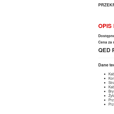
PRZEKR
OPIS
Dostępne
Cena za 
QED 
Dane te
Kab
Kon
Str
Kab
Bry
Żył
Prz
Prz