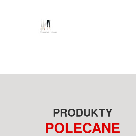
PRODUKTY
POLECANE
FOCAL SOPRA N°2 NO2
GRAHAM AUDIO LS5/9F BBC
CZARNY LAKIER KOLUMNY
OAK KOLUMNY PODŁOGOWE