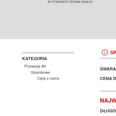
PODŁOGOWE SALON POZNAŃ
BY STWORZYĆ ZESTAW IDEALNY
SALON POZNAŃ WROCŁAW
KOLUMNY I GŁOŚNIKI
KOLUMNY I GŁOŚNIKI
WROCŁAW
38 499 ZŁ
13 999 ZŁ
KOSZYK +
ZOBACZ
KOSZYK +
ZOBAC
S
KATEGORIA
Przewody AV
GWARA
Głośnikowe
CENA 
Cięte z metra
NAJW
DŁUGOŚ