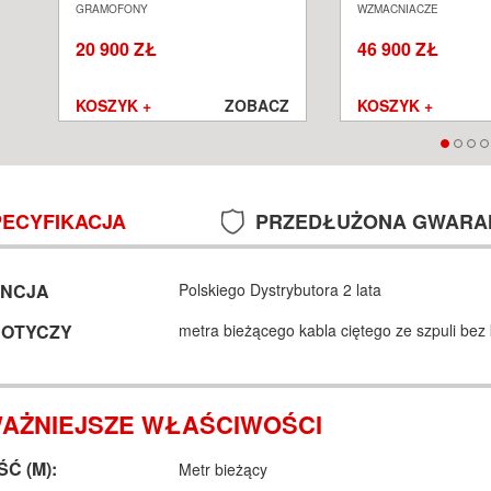
GRAMOFON ANALOGOWY
ZINTEGROWANY S
GRAMOFONY
WZMACNIACZE
SALON POZNAŃ WROCŁAW
POZNAŃ WROCŁA
20 900 ZŁ
46 900 ZŁ
Z
KOSZYK +
ZOBACZ
KOSZYK +
PECYFIKACJA
PRZEDŁUŻONA GWARA
NCJA
Polskiego Dystrybutora 2 lata
DOTYCZY
metra bieżącego kabla ciętego ze szpuli be
AŻNIEJSZE WŁAŚCIWOŚCI
Ć (M):
Metr bieżący