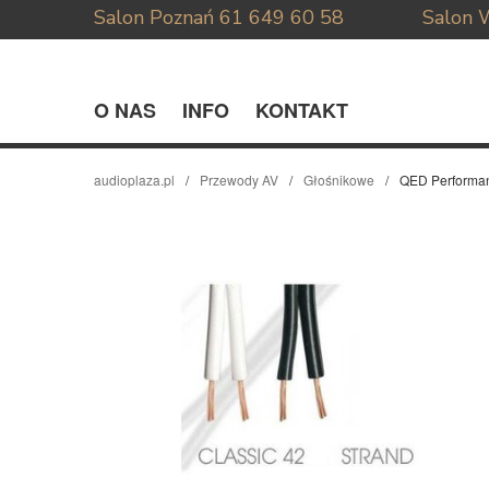
Salon Poznań
61 649 60 58
Salon 
O NAS
INFO
KONTAKT
audioplaza.pl
Przewody AV
Głośnikowe
QED Performan