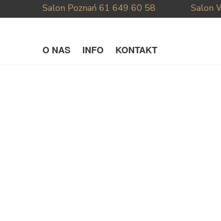
Salon Poznań
61 649 60 58
Salon 
O NAS
INFO
KONTAKT