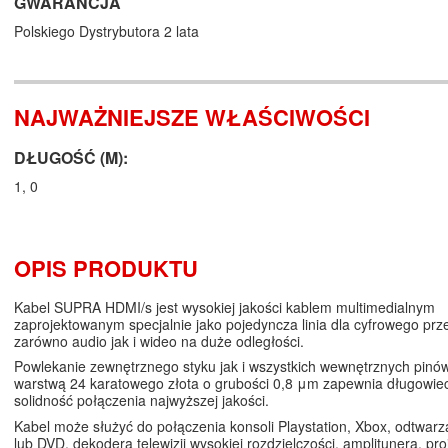
GWARANCJA
Polskiego Dystrybutora 2 lata
NAJWAŻNIEJSZE WŁAŚCIWOŚCI
DŁUGOŚĆ (M):
1, 0
OPIS PRODUKTU
Kabel SUPRA HDMI/s jest wysokiej jakości kablem multimedialnym
zaprojektowanym specjalnie jako pojedyncza linia dla cyfrowego prz
zarówno audio jak i wideo na duże odległości.
Powlekanie zewnętrznego styku jak i wszystkich wewnętrznych pinów
warstwą 24 karatowego złota o grubości 0,8 μm zapewnia długowiec
solidność połączenia najwyższej jakości.
Kabel może służyć do połączenia konsoli Playstation, Xbox, odtwar
lub DVD, dekodera telewizji wysokiej rozdzielczości, amplitunera, pro