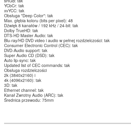
sRGB: tak
YCbCr: tak
xvYCC: tak
Obsługa "Deep Color": tak
Max. głębia koloru (bits per pixel): 48
Dźwięk 8 kanałów / 192 kHz / 24-bit: tak
Dolby TrueHD: tak
DTS-HD Master Audio: tak
Blu-ray/HD DVD video i audio w pełnej rozdzielczości: tak
Consumer Electronic Control (CEC): tak
DVD-Audio support: tak
Super Audio CD (DSD): tak
Auto lip-sync: tak
Updated list of CEC commands: tak
Obsługa rozdzielczości
2k (3840x2160) i
4k (4096x2160): tak
3D: tak
Ethernet channel: tak
Kanał Zwrotny Audio (ARC): tak
Średnica przewodu: 75mm