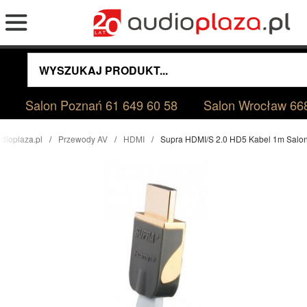
Salon Poznań
61 649 60 58
Salon Wrocław
66
dioplaza.pl
Przewody AV
HDMI
Supra HDMI/S 2.0 HD5 Kabel 1m Salo