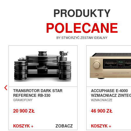
PRODUKTY
POLECANE
BY STWORZYĆ ZESTAW IDEALNY
TRANSROTOR DARK STAR
ACCUPHASE E-4000
REFERENCE RB-330
WZMACNIACZ ZINT
GRAMOFON ANALOGOWY
SALON POZNAŃ WR
GRAMOFONY
WZMACNIACZE
SALON POZNAŃ WROCŁAW
20 900 ZŁ
46 900 ZŁ
KOSZYK +
ZOBACZ
KOSZYK +