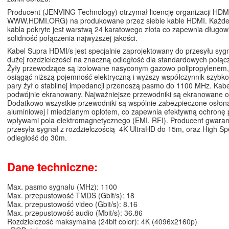
Producent (JENVING Technology) otrzymał licencję organizacji HDM
WWW.HDMI.ORG) na produkowane przez siebie kable HDMI. Każde 
kabla pokryte jest warstwą 24 karatowego złota co zapewnia długow
solidność połączenia najwyższej jakości.
Kabel Supra HDMI/s jest specjalnie zaprojektowany do przesyłu syg
dużej rozdzielczości na znaczną odległość dla standardowych połąc
Żyły przewodzące są izolowane nasyconym gazowo polipropylenem,
osiągąć niższą pojemność elektryczną i wyższy współczynnik szybko
pary żył o stabilnej impedancji przenoszą pasmo do 1100 MHz. Kabe
podwójnie ekranowany. Najważniejsze przewodniki są ekranowane od
Dodatkowo wszystkie przewodniki są wspólnie zabezpieczone osłoną 
aluminiowej i miedzianym oplotem, co zapewnia efektywną ochronę 
wpływami pola elektromagnetycznego (EMI, RFI). Producent gwarant
przesyła sygnał z rozdzielczością 4K UltraHD do 15m, oraz High S
odległość do 30m.
Dane techniczne:
Max. pasmo sygnału (MHz): 1100
Max. przepustowość TMDS (Gbit/s): 18
Max. przepustowość video (Gbit/s): 8.16
Max. przepustowość audio (Mbit/s): 36.86
Rozdzielczość maksymalna (24bit color): 4K (4096x2160p)