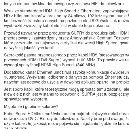
innych elementów kina domowego czy zestawu HiFi do telewizora.
Wraz ze standardem HDMI High Speed z Ethernetem zapewniającym
HD z bilionami kolorów, oraz pełny 24 bitowy, 192 kHz sygnał audio 5
konieczność transferu danych na poziomie ok. 18 Gb/sek. Jak możn
wyobrazić zwyczajny kabel nie jest w stanie tego dokonać.
Przewód używany przez producenta SUPRY do produkcji kabli HDMI 
przetestowany i zatwierdzony przez Amerykańskie Centrum Testow
które przyznało mu najnowszy certyfikat dla wersji High Speed, gwa
najwyższą jakość tych kabli.
Szerokość pasma przenoszonego przez kabel HD5 (stosowanego we
przewodach HDMI i DVI Supry ) wynosi 1100 MHz. To prawie dwa raz
wymogi specyfikacji HDMI High Speed (340 MHz).
Dodatkowo kanał Ethernet umożliwia szybką komunikacje dwukieru
100mb/sec. Wysyłanie i odbieranie danych za pomocą Ethernetu czy
natychmiast gotowe do użycia w dowolnej aplikacji opartej na protoko
Jest sporo kabli, które teoretycznie mogą sprostać temu zadaniu, al
niewiele z nich jest w stanie to udowodnić. SUPRA jest tu bezpieczny
sprawdzonym wyborem.
Migotanie i gubienie kolorów?
Kabel Supra HDMI/s umożliwia transfer najdrobniejszych detali obr
odtwarzacza DVD / Blu-ray do telewizora. Należy brać pod uwagę, że
użyte kable złej jakości, może pojawić się migotanie i gubienie kolo
zanik obrazu.