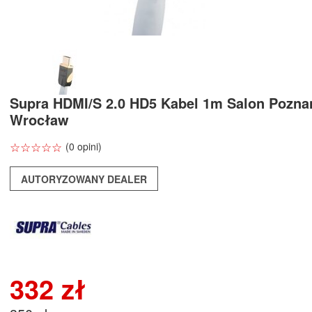
Supra HDMI/S 2.0 HD5 Kabel 1m Salon Pozna
Wrocław
☆
★
☆
★
☆
★
☆
★
☆
★
(0 opini)
AUTORYZOWANY DEALER
332 zł