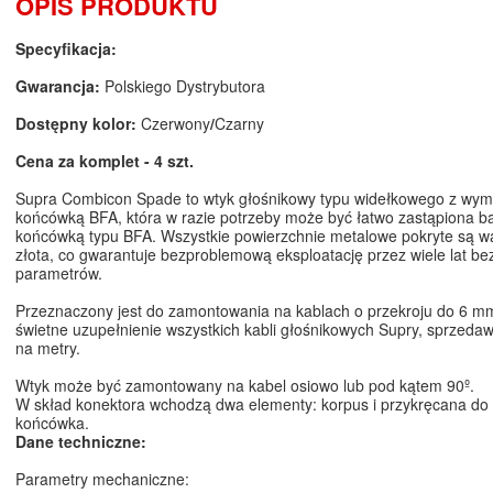
OPIS PRODUKTU
Specyfikacja:
Gwarancja:
Polskiego Dystrybutora
Dostępny kolor:
Czerwony
/
Czarny
Cena za komplet - 4 szt.
Supra Combicon Spade to wtyk głośnikowy typu widełkowego z wym
końcówką BFA, która w razie potrzeby może być łatwo zastąpiona 
końcówką typu BFA. Wszystkie powierzchnie metalowe pokryte są w
złota, co gwarantuje bezproblemową eksploatację przez wiele lat be
parametrów.
Przeznaczony jest do zamontowania na kablach o przekroju do 6 m
świetne uzupełnienie wszystkich kabli głośnikowych Supry, sprzedaw
na metry.
Wtyk może być zamontowany na kabel osiowo lub pod kątem 90º.
W skład konektora wchodzą dwa elementy: korpus i przykręcana do
końcówka.
Dane techniczne:
Parametry mechaniczne: