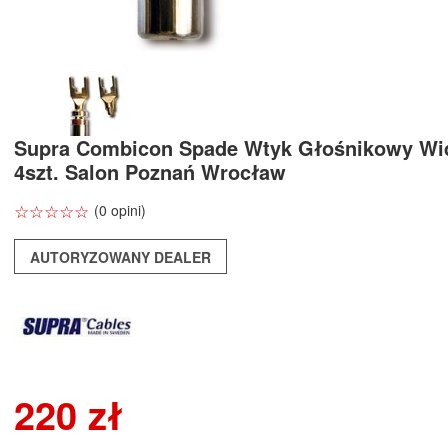
Supra Combicon Spade Wtyk Głośnikowy Wi
4szt. Salon Poznań Wrocław
☆
★
☆
★
☆
★
☆
★
☆
★
(0 opini)
AUTORYZOWANY DEALER
220 zł