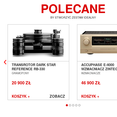
POLECANE
BY STWORZYĆ ZESTAW IDEALNY
TRANSROTOR DARK STAR
ACCUPHASE E-4000
REFERENCE RB-330
WZMACNIACZ ZINT
GRAMOFON ANALOGOWY
SALON POZNAŃ WR
GRAMOFONY
WZMACNIACZE
SALON POZNAŃ WROCŁAW
20 900 ZŁ
46 900 ZŁ
KOSZYK +
ZOBACZ
KOSZYK +