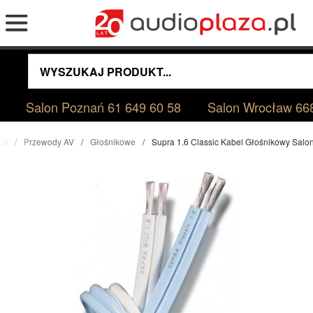
Salon Poznań
61 649 60 58
Salon Wrocław
66
pl
Przewody AV
Głośnikowe
Supra 1.6 Classic Kabel Głośnikowy Sal