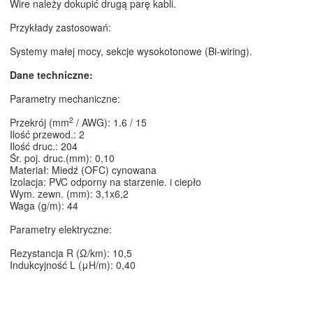
Wire należy dokupić drugą parę kabli.
Przykłady zastosowań:
Systemy małej mocy, sekcje wysokotonowe (Bi-wiring).
Dane techniczne:
Parametry mechaniczne:
2
Przekrój (mm
/ AWG): 1.6 / 15
Ilość przewod.: 2
Ilość druc.: 204
Śr. poj. druc.(mm): 0,10
Materiał: Miedź (OFC) cynowana
Izolacja: PVC odporny na starzenie. i ciepło
Wym. zewn. (mm): 3,1x6,2
Waga (g/m): 44
Parametry elektryczne:
Rezystancja R (Ω/km): 10,5
Indukcyjność L (μH/m): 0,40