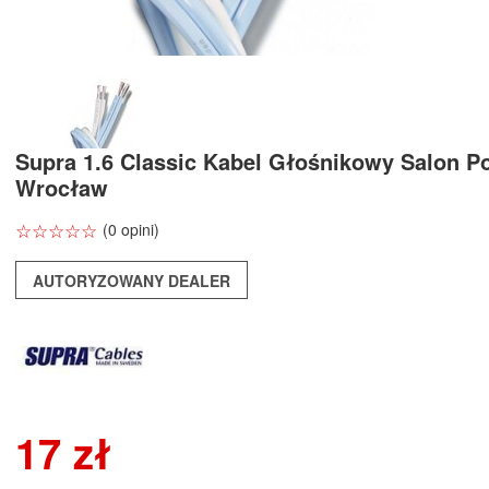
Supra 1.6 Classic Kabel Głośnikowy Salon P
Wrocław
☆
★
☆
★
☆
★
☆
★
☆
★
(0 opini)
AUTORYZOWANY DEALER
17 zł