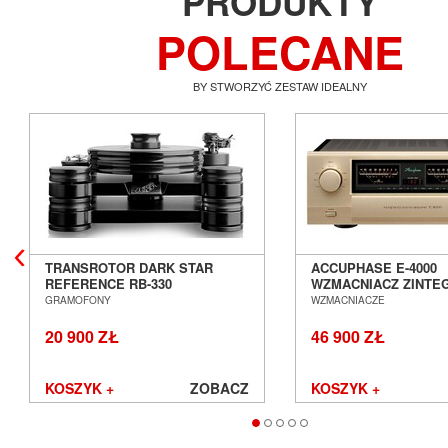
PRODUKTY
POLECANE
BY STWORZYĆ ZESTAW IDEALNY
TRANSROTOR DARK STAR
ACCUPHASE E-4000
REFERENCE RB-330
WZMACNIACZ ZINT
GRAMOFON ANALOGOWY
SALON POZNAŃ WR
GRAMOFONY
WZMACNIACZE
SALON POZNAŃ WROCŁAW
20 900 ZŁ
46 900 ZŁ
KOSZYK +
ZOBACZ
KOSZYK +