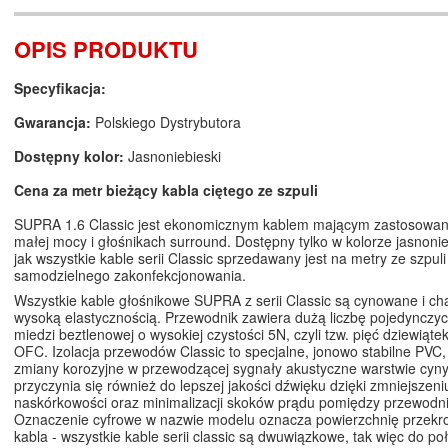
OPIS PRODUKTU
Specyfikacja:
Gwarancja:
Polskiego Dystrybutora
Dostępny kolor:
Jasnoniebieski
Cena za metr bieżący kabla ciętego ze szpuli
SUPRA 1.6 Classic jest ekonomicznym kablem mającym zastosowan
małej mocy i głośnikach surround. Dostępny tylko w kolorze jasnonie
jak wszystkie kable serii Classic sprzedawany jest na metry ze szpuli
samodzielnego zakonfekcjonowania.
Wszystkie kable głośnikowe SUPRA z serii Classic są cynowane i cha
wysoką elastycznością. Przewodnik zawiera dużą liczbę pojedynczyc
miedzi beztlenowej o wysokiej czystości 5N, czyli tzw. pięć dziewiąte
OFC. Izolacja przewodów Classic to specjalne, jonowo stabilne PVC,
zmiany korozyjne w przewodzącej sygnały akustyczne warstwie cyn
przyczynia się również do lepszej jakości dźwięku dzięki zmniejszeni
naskórkowości oraz minimalizacji skoków prądu pomiędzy przewodn
Oznaczenie cyfrowe w nazwie modelu oznacza powierzchnię przekroj
kabla - wszystkie kable serii classic są dwuwiązkowe, tak więc do po