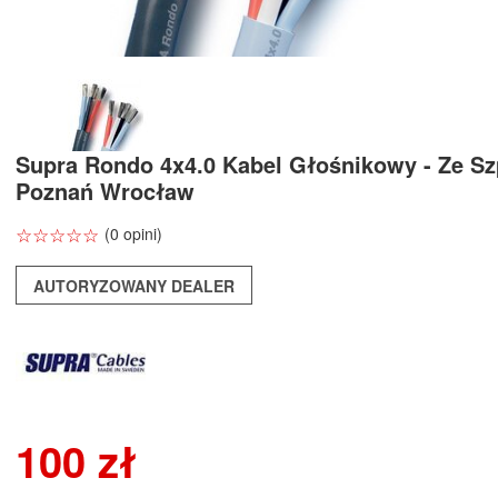
Supra Rondo 4x4.0 Kabel Głośnikowy - Ze Sz
Poznań Wrocław
☆
★
☆
★
☆
★
☆
★
☆
★
(0 opini)
AUTORYZOWANY DEALER
100 zł