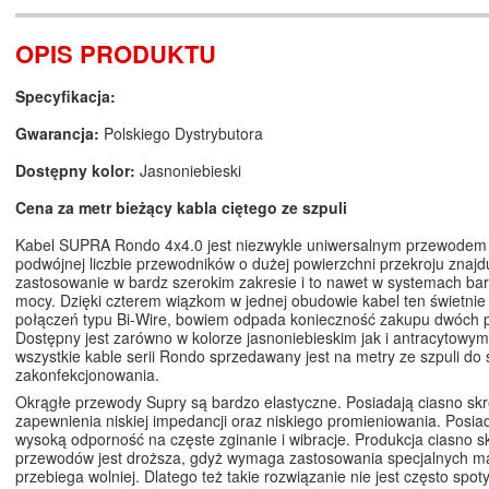
OPIS PRODUKTU
Specyfikacja:
Gwarancja:
Polskiego Dystrybutora
Dostępny kolor:
Jasnoniebieski
Cena za metr bieżący kabla ciętego ze szpuli
Kabel SUPRA Rondo 4x4.0 jest niezwykle uniwersalnym przewodem -
podwójnej liczbie przewodników o dużej powierzchni przekroju znajd
zastosowanie w bardz szerokim zakresie i to nawet w systemach ba
mocy. Dzięki czterem wiązkom w jednej obudowie kabel ten świetnie
połączeń typu Bi-Wire, bowiem odpada konieczność zakupu dwóch pa
Dostępny jest zarówno w kolorze jasnoniebieskim jak i antracytowym 
wszystkie kable serii Rondo sprzedawany jest na metry ze szpuli d
zakonfekcjonowania.
Okrągłe przewody Supry są bardzo elastyczne. Posiadają ciasno skr
zapewnienia niskiej impedancji oraz niskiego promieniowania. Posia
wysoką odporność na częste zginanie i wibracje. Produkcja ciasno 
przewodów jest droższa, gdyż wymaga zastosowania specjalnych ma
przebiega wolniej. Dlatego też takie rozwiązanie nie jest często spo