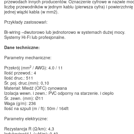
przewodach innych producentów. Oznaczenie cyfrowe w nazwie mo
liczbę przewodników w jednym kablu (pierwsza cyfra) i powierzchnię
jednej wiązki kabla (w mm2).
Przykłady zastosowań:
Bi-wiring –dwutorowo lub jednotorowo w systemach dużej mocy.
Systemy Hi-Fi lub profesjonalne.
Dane techniczne:
Parametry mechaniczne:
2
Przekrój (mm
/ AWG): 4.0 / 11
Ilość przewod.: 4
Ilość druc.: 511
Śr. poj. druc.(mm): 0,10
Materiał: Miedź (OFC) cynowana
Izolacja wewn. i zewn.: PVC odporny na starzenie. i ciepło
Śr. zewn. (mm): Ø11
Waga (g/m): 236
Ilość na szpuli (m / ft): 50m / 164ft
Parametry elektryczne:
Rezystancja R (Ω/km): 4,3
Indukcyjność L (μH/m): 0,40