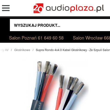
Salon Poznań
61 649 60 58
Salon Wrocław
66
ody AV
Głośnikowe
Supra Rondo 4x4.0 Kabel Głośnikowy - Ze Szpuli Sal