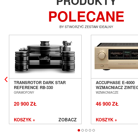
PRODUKTY
POLECANE
BY STWORZYĆ ZESTAW IDEALNY
TRANSROTOR DARK STAR
ACCUPHASE E-4000
REFERENCE RB-330
WZMACNIACZ ZINT
GRAMOFON ANALOGOWY
SALON POZNAŃ WR
GRAMOFONY
WZMACNIACZE
SALON POZNAŃ WROCŁAW
20 900 ZŁ
46 900 ZŁ
KOSZYK +
ZOBACZ
KOSZYK +