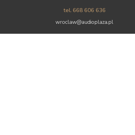
tel. 668 606 636
wroclaw@audioplaza.pl