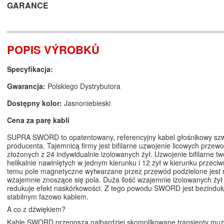
GARANCE
POPIS VÝROBKŮ
Specyfikacja:
Gwarancja:
Polskiego Dystrybutora
Dostępny kolor:
Jasnoniebieski
Cena za parę kabli
SUPRA SWORD to opatentowany, referencyjny kabel głośnikowy sz
producenta. Tajemnicą firmy jest bifilarne uzwojenie licowych przew
złożonych z 24 indywidualnie izolowanych żył. Uzwojenie bifilarne tw
helikalnie nawiniętych w jednym kierunku i 12 żył w kierunku przeciw
temu pole magnetyczne wytwarzane przez przewód podzielone jest
wzajemnie znoszące się pola. Duża ilość wzajemnie izolowanych żył
redukuje efekt naskórkowości. Z tego powodu SWORD jest bezinduk
stabilnym fazowo kablem.
A co z dźwiękiem?
Kable SWORD przenoszą najbardziej skomplikowane transjenty mu