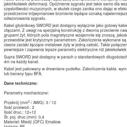
jakichkolwiek deformacji. Opóźnienie sygnału jest takie samo dla ws
częstotliwości muzycznych, w skutek czego zanika ono dając w efekc
przestrzenne trójwymiarowe brzmienie będące oznaką najwierniejsz
odwzorowania sygnału.
Kabel głośnikowy SWORD jest dostępny wyłącznie jako gotowy kab
złączami. Z uwagi na specjalną konstrukcję z dwoma przeciwnie naw
grupami żył, których pola magnetyczne wzajemnie się znoszą, jako
przewodów jest krytycznym parametrem. Zakończenia wykonane są p
ciasne zaciski łączące metalowe żyły w jedną całość. Takie połączen
pewniejsze i zapewnia lepsze parametry elektryczne niż jakiekolwiek
Supra SWORD jest dostępny w parach o standardowych długościach
4m na każdy kanał.
Kabel jest pakowany w drewniane pudełko. Zakończenia kabla: wymi
lub banany typu BFA.
Dane techniczne:
Parametry mechaniczne:
2
Przekrój (mm
/ AWG): 3 / 12
Ilość przewod.: 2
Ilość druc.: 12+12
Śr. poj. druc.(mm): 0,4
Materiał: Miedź (OFC) Emaliow.
Izolacja: PE