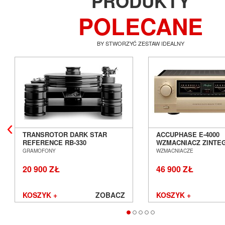
PRODUKTY
POLECANE
BY STWORZYĆ ZESTAW IDEALNY
TRANSROTOR DARK STAR
ACCUPHASE E-4000
REFERENCE RB-330
WZMACNIACZ ZINT
GRAMOFON ANALOGOWY
SALON POZNAŃ WR
GRAMOFONY
WZMACNIACZE
SALON POZNAŃ WROCŁAW
20 900 ZŁ
46 900 ZŁ
KOSZYK +
ZOBACZ
KOSZYK +