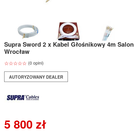
Supra Sword 2 x Kabel Głośnikowy 4m Salo
Wrocław
☆
★
☆
★
☆
★
☆
★
☆
★
(0 opini)
AUTORYZOWANY DEALER
5 800 zł