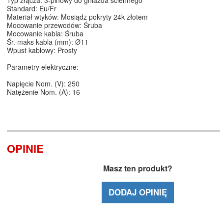
Typ złącza: 3-pinowy do gniazda ściennego
Standard: Eu/Fr
Materiał wtyków: Mosiądz pokryty 24k złotem
Mocowanie przewodów: Śruba
Mocowanie kabla: Śruba
Śr. maks kabla (mm): Ø11
Wpust kablowy: Prosty
Parametry elektryczne:
Napięcie Nom. (V): 250
Natężenie Nom. (A): 16
OPINIE
Masz ten produkt?
DODAJ OPINIĘ