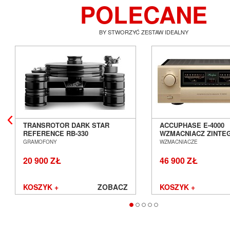
POLECANE
BY STWORZYĆ ZESTAW IDEALNY
TRANSROTOR DARK STAR
ACCUPHASE E-4000
REFERENCE RB-330
WZMACNIACZ ZINT
GRAMOFON ANALOGOWY
SALON POZNAŃ WR
GRAMOFONY
WZMACNIACZE
SALON POZNAŃ WROCŁAW
20 900 ZŁ
46 900 ZŁ
KOSZYK +
ZOBACZ
KOSZYK +