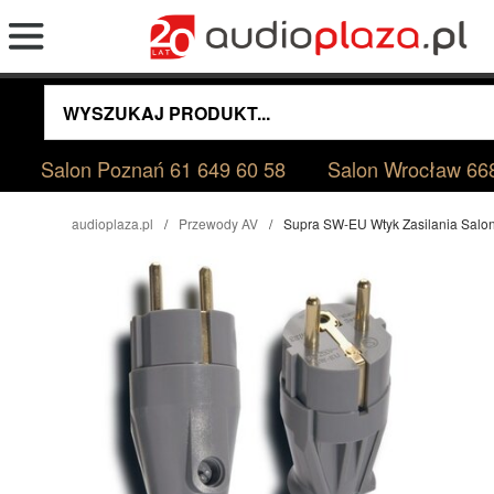
Salon Poznań
61 649 60 58
Salon Wrocław
66
audioplaza.pl
Przewody AV
Supra SW-EU Wtyk Zasilania Salo