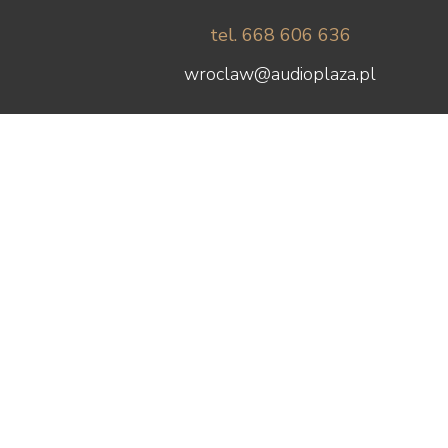
tel. 668 606 636
wroclaw@audioplaza.pl