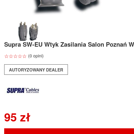
Supra SW-EU Wtyk Zasilania Salon Poznań 
☆
★
☆
★
☆
★
☆
★
☆
★
(0 opini)
AUTORYZOWANY DEALER
95 zł