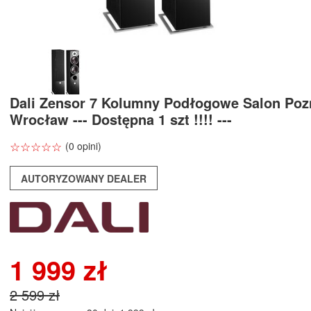
Dali Zensor 7 Kolumny Podłogowe Salon Po
Wrocław --- Dostępna 1 szt !!!! ---
☆
★
☆
★
☆
★
☆
★
☆
★
(0 opini)
AUTORYZOWANY DEALER
1 999 zł
2 599 zł