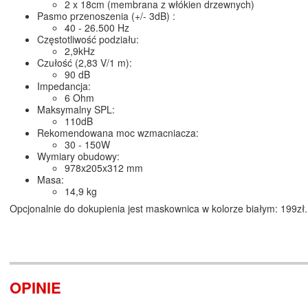
2 x 18cm (membrana z włókien drzewnych)
Pasmo przenoszenia (+/- 3dB) :
40 - 26.500 Hz
Częstotliwość podziału:
2,9kHz
Czułość (2,83 V/1 m):
90 dB
Impedancja:
6 Ohm
Maksymalny SPL:
110dB
Rekomendowana moc wzmacniacza:
30 - 150W
Wymiary obudowy:
978x205x312 mm
Masa:
14,9 kg
Opcjonalnie do dokupienia jest maskownica w kolorze białym: 199zł.
OPINIE