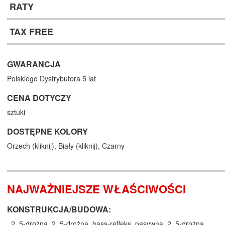
RATY
TAX FREE
GWARANCJA
Polskiego Dystrybutora 5 lat
CENA DOTYCZY
sztuki
DOSTĘPNE KOLORY
Orzech (
kliknij
),
Biały (
kliknij
),
Czarny
NAJWAŻNIEJSZE WŁAŚCIWOŚCI
KONSTRUKCJA/BUDOWA:
, 2, 5-drożna, 2, 5-drożna, bass-refleks, pasywna, 2, 5-drożna