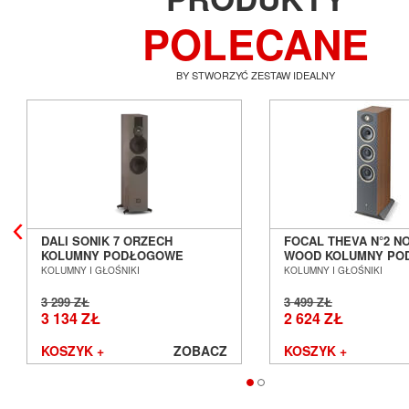
POLECANE
BY STWORZYĆ ZESTAW IDEALNY
DALI SONIK 7 ORZECH
FOCAL THEVA N°2 N
KOLUMNY PODŁOGOWE
WOOD KOLUMNY P
SALON POZNAŃ WROCŁAW
SALON POZNAŃ WR
KOLUMNY I GŁOŚNIKI
KOLUMNY I GŁOŚNIKI
3 299 ZŁ
3 499 ZŁ
3 134 ZŁ
2 624 ZŁ
KOSZYK +
ZOBACZ
KOSZYK +