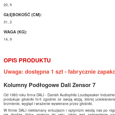
20, 5
GŁĘBOKOŚĆ (CM):
31, 2
WAGA (KG):
14, 9
OPIS PRODUKTU
Uwaga: dostępna 1 szt - fabrycznie zapak
Kolumny Podłogowe Dali Zensor 7
Od 1983 roku firma DALI - Danish Audiophile Loudspeaker Industries
produkuje głośniki hi-fi zgodnie ze swoją wizją, której ucieleśnien
brzmienie, wygląd i wrażenie wywierane przez głośniki.
W firmie DALI niekłamany entuzjazm i optymizm wiodą nas po nig
się drodze, która zmierza do celu, jakim jest zadowolenie naw