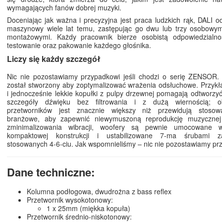
wymagających fanów dobrej muzyki.
Doceniając jak ważna i precyzyjna jest praca ludzkich rąk, DALI o
maszynowy wiele lat temu, zastępując go dwu lub trzy osobowym
montażowymi. Każdy pracownik bierze osobistą odpowiedzialn
testowanie oraz pakowanie każdego głośnika.
Liczy się każdy szczegół
Nic nie pozostawiamy przypadkowi jeśli chodzi o serię ZENSOR.
został stworzony aby zoptymalizować wrażenia odsłuchowe. Przyk
i jednocześnie lekkie kopułki z pulpy drzewnej pomagają odtworzyć
szczegóły dźwięku bez filtrowania i z dużą wiernością; o
przetworników jest znacznie większy niż przewidują stosow
branżowe, aby zapewnić niewymuszoną reprodukcję muzycznej
zminimalizowania wibracji, woofery są pewnie umocowane
kompaktowej konstrukcji i ustabilizowane 7-ma śrubami z
stosowanych 4-6-ciu. Jak wspomnieliśmy – nic nie pozostawiamy pr
Dane techniczne:
Kolumna podłogowa, dwudrożna z bass reflex
Przetwornik wysokotonowy:
1 x 25mm (miękka kopuła)
Przetwornik średnio-niskotonowy: