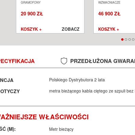
GRAMOFON ANALOGOWY
ZINTEGROWANY S
GRAMOFONY
WZMACNIACZE
SALON POZNAŃ WROCŁAW
POZNAŃ WROCŁA
20 900 ZŁ
46 900 ZŁ
Z
KOSZYK +
ZOBACZ
KOSZYK +
PECYFIKACJA
PRZEDŁUŻONA GWARA
NCJA
Polskiego Dystrybutora 2 lata
DOTYCZY
metra bieżącego kabla ciętego ze szpuli be
AŻNIEJSZE WŁAŚCIWOŚCI
Ć (M):
Metr bieżący