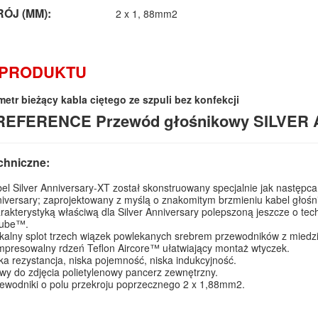
ÓJ (MM):
2 x 1, 88mm2
 PRODUKTU
etr bieżący kabla ciętego ze szpuli bez konfekcji
REFERENCE Przewód głośnikowy SILVER
chniczne:
el Silver Anniversary-XT został skonstruowany specjalnie jak następ
iversary; zaprojektowany z myślą o znakomitym brzmieniu kabel głośn
rakterystyką właściwą dla Silver Anniversary polepszoną jeszcze o tech
Tube™.
kalny splot trzech wiązek powlekanych srebrem przewodników z miedzi
presowalny rdzeń Teflon Aircore™ ułatwiający montaż wtyczek.
ka rezystancja, niska pojemność, niska indukcyjność.
wy do zdjęcia polietylenowy pancerz zewnętrzny.
ewodniki o polu przekroju poprzecznego 2 x 1,88mm2.