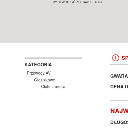
PODŁOGOWE SALON POZNAŃ
BY STWORZYĆ ZESTAW IDEALNY
SALON POZNAŃ WROCŁAW
KOLUMNY I GŁOŚNIKI
KOLUMNY I GŁOŚNIKI
WROCŁAW
38 499 ZŁ
13 999 ZŁ
KOSZYK +
ZOBACZ
KOSZYK +
ZOBAC
S
KATEGORIA
Przewody AV
GWARA
Głośnikowe
CENA 
Cięte z metra
NAJW
DŁUGOŚ