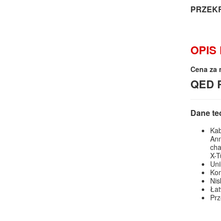
PRZEKR
OPIS
Cena za m
QED 
Dane te
Kab
Ann
cha
X-
Uni
Kom
Nis
Łat
Prz