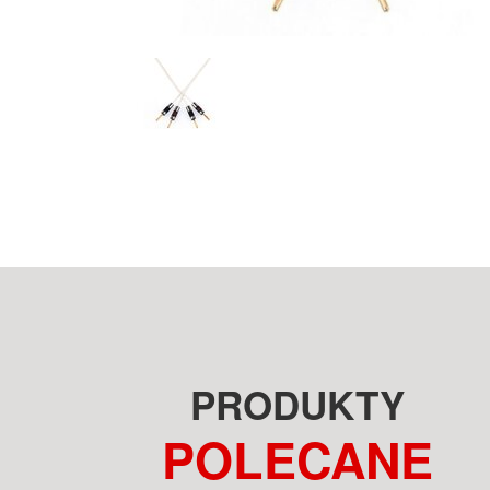
PRODUKTY
POLECANE
FOCAL SOPRA N°2 NO2
GRAHAM AUDIO LS5/9F BBC
CZARNY LAKIER KOLUMNY
OAK KOLUMNY PODŁOGOWE