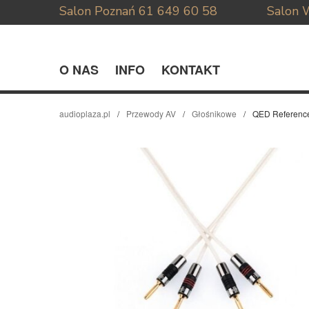
Salon Poznań
61 649 60 58
Salon 
O NAS
INFO
KONTAKT
audioplaza.pl
Przewody AV
Głośnikowe
QED Reference