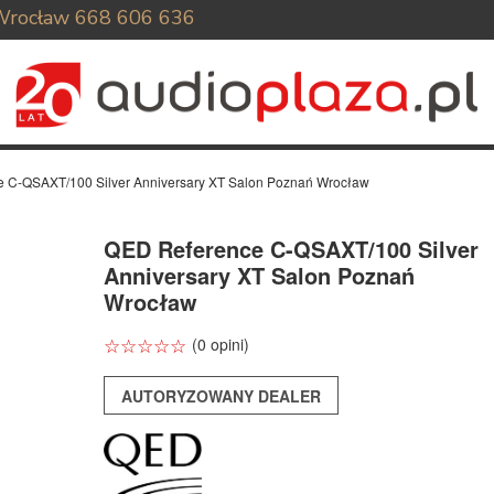
Wrocław
668 606 636
 C-QSAXT/100 Silver Anniversary XT Salon Poznań Wrocław
QED Reference C-QSAXT/100 Silver
Anniversary XT Salon Poznań
Wrocław
☆
★
☆
★
☆
★
☆
★
☆
★
(0 opini)
AUTORYZOWANY DEALER