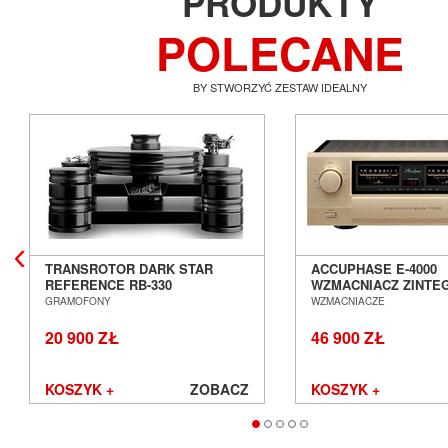
PRODUKTY
POLECANE
BY STWORZYĆ ZESTAW IDEALNY
TRANSROTOR DARK STAR
ACCUPHASE E-4000
REFERENCE RB-330
WZMACNIACZ ZINT
GRAMOFON ANALOGOWY
SALON POZNAŃ WR
GRAMOFONY
WZMACNIACZE
SALON POZNAŃ WROCŁAW
20 900 ZŁ
46 900 ZŁ
KOSZYK +
ZOBACZ
KOSZYK +