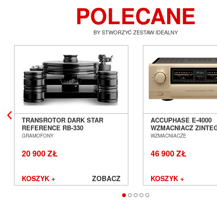
POLECANE
BY STWORZYĆ ZESTAW IDEALNY
TRANSROTOR DARK STAR
ACCUPHASE E-4000
REFERENCE RB-330
WZMACNIACZ ZINT
GRAMOFON ANALOGOWY
SALON POZNAŃ WR
GRAMOFONY
WZMACNIACZE
SALON POZNAŃ WROCŁAW
20 900 ZŁ
46 900 ZŁ
KOSZYK +
ZOBACZ
KOSZYK +