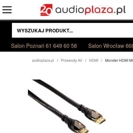
Salon Poznań
61 649 60 58
Salon Wrocław
66
audioplaza.pl
Przewody AV
HDMI
Monster HDMI M