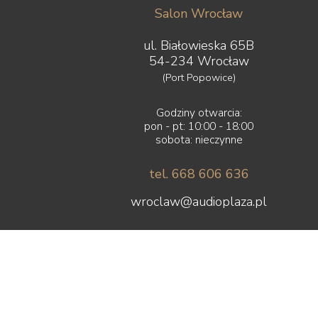
Salon Wrocław
ul. Białowieska 65B
54-234 Wrocław
(Port Popowice)
Godziny otwarcia:
pon - pt: 10:00 - 18:00
sobota: nieczynne
tel. 668 606 636
wroclaw@audioplaza.pl