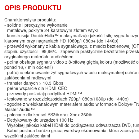
OPIS PRODUKTU
Charakterystyka produktu:
- solidne i precyzyjne wykonanie
- metalowe, pokryte 24-karatowym złotem wtyki
- konstrukcja DoubleHelix™ maksymalizuje jakość i siłę sygnału czy
klarownym przy nagraniach HD 1080p/1080p+ (do 1440p)
- przewód wykonany z kabla sygnałowego, z miedzi beztlenowej (O
stopniu czystości - 99,96% - zapewnia praktycznie bezstratne przesł
oryginalnego materiału audio/video
- pełna obsługa sygnału video z 8-bitową głębią koloru (możliwość
ponad 16,7 mln odcieni!)
- potrójne ekranowanie żył sygnałowych w celu maksymalnej ochron
zakłóceniami radiowymi
- transfer danych > 10,3 Gbps
- pełne wsparcie dla HDMI-CEC
- przewody posiadają certyfikat HDMI™
- testowane w rozdzielczościach 720p/1080p/1080p (do 1440p)
- zgodne z wielokanałowym materiałem audio w formacie Dolby® T
Master Audio™
- polecane dla konsol PS3® oraz Xbox 360®
- Dedykowany do urządzeń 100 Hz
- Wysokiej jakości kabel HDMI do podłączenia odtwarzacza DVD, tu
- Kabel posiada bardzo grubą warstwę ekranowania, która zabezpie
wszelkimi zakłóceniami