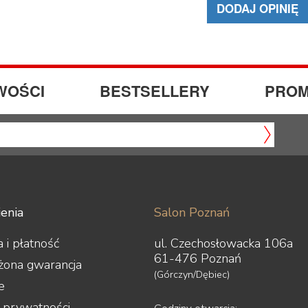
DODAJ OPINIĘ
WOŚCI
BESTSELLERY
PROM
enia
Salon Poznań
 i płatność
ul. Czechosłowacka 106a
61-476 Poznań
żona gwarancja
(Górczyn/Dębiec)
e
a prywatności