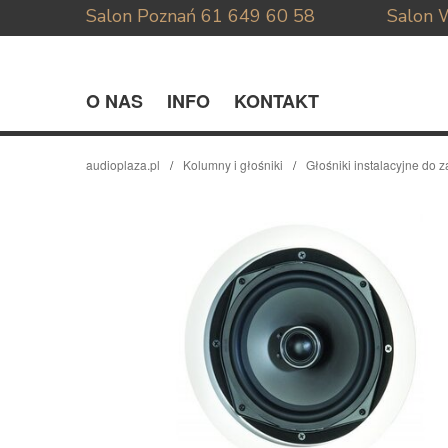
Salon Poznań
61 649 60 58
Salon 
O NAS
INFO
KONTAKT
audioplaza.pl
Kolumny i głośniki
Głośniki instalacyjne do