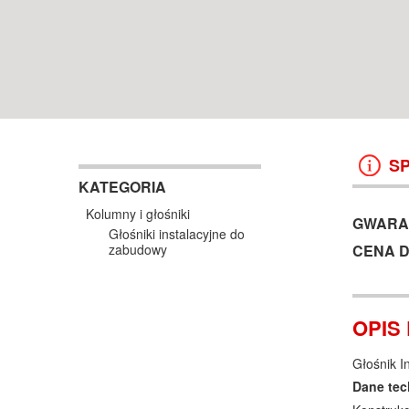
WROCŁAW
38 499 ZŁ
13 999 ZŁ
KOSZYK +
ZOBACZ
KOSZYK +
ZOBAC
S
KATEGORIA
Kolumny i głośniki
GWARA
Głośniki instalacyjne do
CENA 
zabudowy
OPIS
Głośnik I
Dane tec