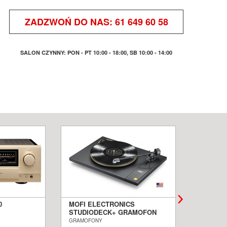
ZADZWOŃ DO NAS:
61 649 60 58
SALON CZYNNY: PON - PT 10:00 - 18:00, SB 10:00 - 14:00
0
MOFI ELECTRONICS
QUADRA
STUDIODECK+ GRAMOFON
BIAŁE 
ALON
SALON POZNAŃ WROCŁAW
PODŁOG
GRAMOFONY
KOLUMNY I