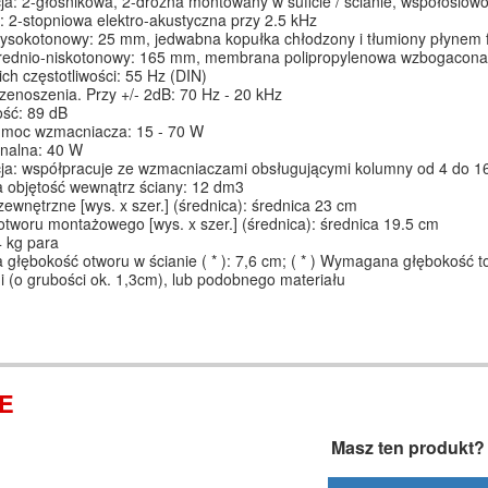
ja: 2-głośnikowa, 2-drożna montowany w suficie / ścianie, współosi
: 2-stopniowa elektro-akustyczna przy 2.5 kHz
wysokotonowy: 25 mm, jedwabna kopułka chłodzony i tłumiony płynem
średnio-niskotonowy: 165 mm, membrana polipropylenowa wzbogacon
ich częstotliwości: 55 Hz (DIN)
enoszenia. Przy +/- 2dB: 70 Hz - 20 kHz
ść: 89 dB
 moc wzmacniacza: 15 - 70 W
nalna: 40 W
ja: współpracuje ze wzmacniaczami obsługującymi kolumny od 4 do 
 objętość wewnątrz ściany: 12 dm3
ewnętrzne [wys. x szer.] (średnica): średnica 23 cm
tworu montażowego [wys. x szer.] (średnica): średnica 19.5 cm
 kg para
 głębokość otworu w ścianie ( * ): 7,6 cm; ( * ) Wymagana głębokość
 (o grubości ok. 1,3cm), lub podobnego materiału
IE
Masz ten produkt?