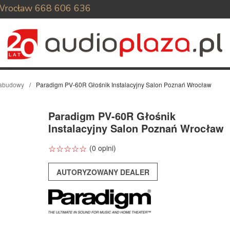
Wrocław
668 606 636
 zabudowy
Paradigm PV-60R Głośnik Instalacyjny Salon Poznań Wrocław
Paradigm PV-60R Głośnik
Instalacyjny Salon Poznań Wrocław
☆
★
☆
★
☆
★
☆
★
☆
★
(0 opini)
AUTORYZOWANY DEALER