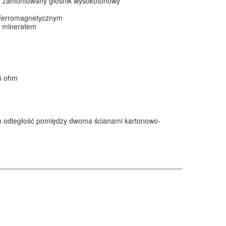
owo zamontowany głośnik wysokotonowy
 ferromagnetycznym
a minerałem
16 ohm
 to odległość pomiędzy dwoma ścianami kartonowo-