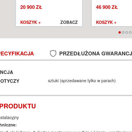
SALON POZNAŃ WROCŁAW
POZNAŃ WROCŁA
20 900 ZŁ
46 900 ZŁ
Z
KOSZYK +
ZOBACZ
KOSZYK +
PECYFIKACJA
PRZEDŁUŻONA GWARANC
NCJA
DOTYCZY
sztuki (sprzedawane tylko w parach)
 PRODUKTU
nstalacyjny
hniczne: