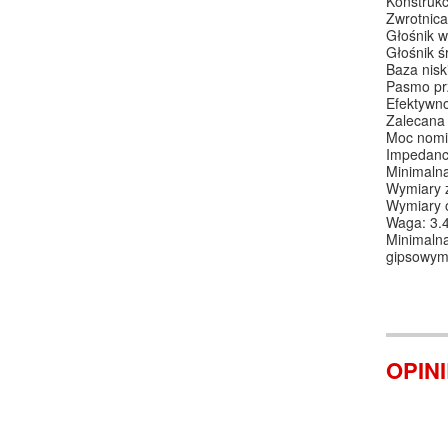
Konstrukc
Zwrotnica
Głośnik 
Głośnik 
Baza nisk
Pasmo prz
Efektywno
Zalecana
Moc nomi
Impedanc
Minimalna
Wymiary z
Wymiary o
Waga: 3.4
Minimalna
gipsowymi
OPIN