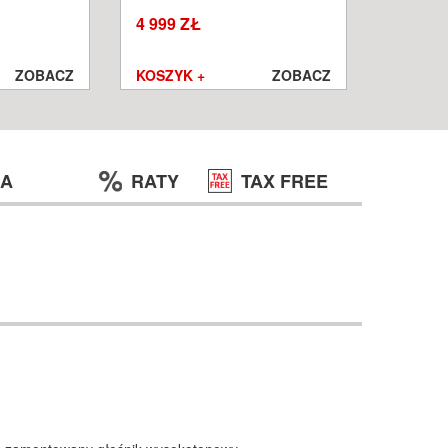
W
WROCŁ
4 999 ZŁ
1 250 ZŁ
999 ZŁ
ZOBACZ
KOSZYK +
ZOBACZ
KOSZYK
JA
RATY
TAX FREE