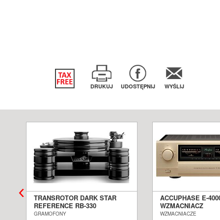
DRUKUJ
UDOSTĘPNIJ
WYŚLIJ
TRANSROTOR DARK STAR
ACCUPHASE E-400
REFERENCE RB-330
WZMACNIACZ
GRAMOFON ANALOGOWY
ZINTEGROWANY S
GRAMOFONY
WZMACNIACZE