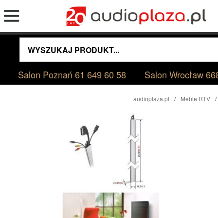
Salon Poznań
61 649 60 58
Salon Wrocław
66
audioplaza.pl
Meble RTV