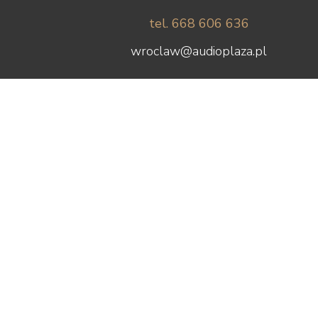
tel. 668 606 636
wroclaw@audioplaza.pl