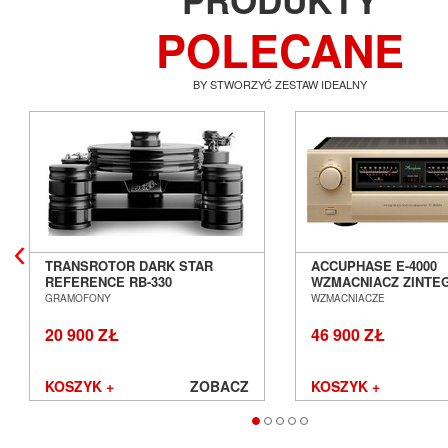
POLECANE
BY STWORZYĆ ZESTAW IDEALNY
TRANSROTOR DARK STAR
ACCUPHASE E-4000
REFERENCE RB-330
WZMACNIACZ ZINT
GRAMOFON ANALOGOWY
SALON POZNAŃ WR
GRAMOFONY
WZMACNIACZE
SALON POZNAŃ WROCŁAW
20 900 ZŁ
46 900 ZŁ
KOSZYK +
ZOBACZ
KOSZYK +