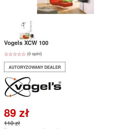
Vogels XCW 100
☆
★
☆
★
☆
★
☆
★
☆
★
(0 opini)
AUTORYZOWANY DEALER
89 zł
110 zł