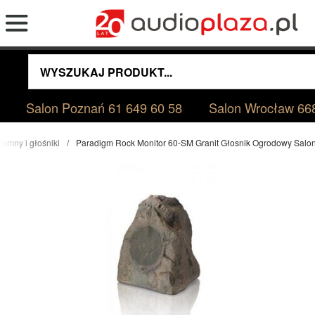
Salon Poznań
61 649 60 58
Salon Wrocław
66
lumny i głośniki
Paradigm Rock Monitor 60-SM Granit Głosnik Ogrodowy Sal