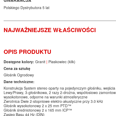
GWARANCJA
Polskiego Dystrybutora 5 lat
NAJWAŻNIEJSZE WŁAŚCIWOŚCI
OPIS PRODUKTU
Dostępne kolory:
Granit
|
Piaskowiec (
klik
)
Cena za sztukę
Głośnik Ogrodowy
Dane techniczne:
Konstrukcja System stereo oparty na pojedynczym głośniku, wejścia
Lewy/Prawy, 3-głośnikowa, 2 razy 2-drożna, współosiowo zamontow
wysokotonowe, odporne na warunki atmosferyczne
Zwrotnica Dwie 2-stopniowe elektro-akustyczne przy 3.0 kHz
Głośnik wysokotonowy 2 x 25 mm PTD™
Głośnik średniotonowy 2 x 165 mm ICP™
Zasięg Basu 44 Hz (DIN)