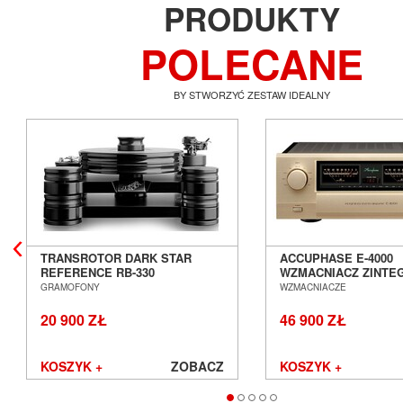
PRODUKTY
POLECANE
BY STWORZYĆ ZESTAW IDEALNY
TRANSROTOR DARK STAR
ACCUPHASE E-4000
REFERENCE RB-330
WZMACNIACZ ZINT
GRAMOFON ANALOGOWY
SALON POZNAŃ WR
GRAMOFONY
WZMACNIACZE
SALON POZNAŃ WROCŁAW
20 900 ZŁ
46 900 ZŁ
KOSZYK +
ZOBACZ
KOSZYK +