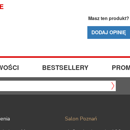
IE
Masz ten produkt?
DODAJ OPINIĘ
WOŚCI
BESTSELLERY
PROM
enia
Salon Poznań