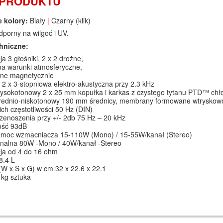
 PRODUKTU
 kolory:
Biały
|
Czarny (
klik
)
dporny na wilgoć i UV.
hniczne:
a 3 głośniki, 2 x 2 drożne,
a warunki atmosferyczne,
ne magnetycznie
 2 x 3-stopniowa elektro-akustyczna przy 2.3 kHz
ysokotonowy 2 x 25 mm kopułka i karkas z czystego tytanu PTD™ chł
rednio-niskotonowy 190 mm średnicy, membrany formowane wtryskowo 
ich częstotliwości 50 Hz (DIN)
enoszenia przy +/- 2db 75 Hz – 20 kHz
ość 93dB
 moc wzmacniacza 15-110W (Mono) / 15-55W/kanał (Stereo)
nalna 80W -Mono / 40W/kanał -Stereo
ja od 4 do 16 ohm
8.4 L
W x S x G) w cm 32 x 22.6 x 22.1
kg sztuka