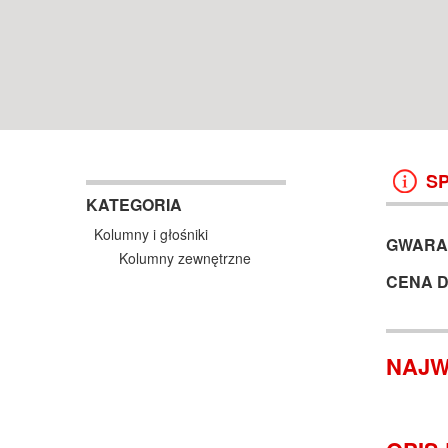
POZNAŃ WROCŁAW
13 999 ZŁ
26 990 ZŁ
17 999 ZŁ
KOSZYK +
ZOBACZ
KOSZYK +
ZOBAC
S
KATEGORIA
Kolumny i głośniki
GWARA
Kolumny zewnętrzne
CENA 
NAJW