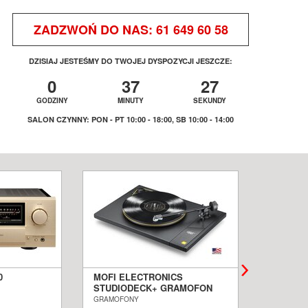
ZADZWOŃ DO NAS:
61 649 60 58
DZISIAJ JESTEŚMY DO TWOJEJ DYSPOZYCJI JESZCZE:
0
37
27
GODZINY
MINUTY
SEKUNDY
SALON CZYNNY: PON - PT 10:00 - 18:00, SB 10:00 - 14:00
0
MOFI ELECTRONICS
QUADRA
STUDIODECK+ GRAMOFON
BIAŁE 
ALON
SALON POZNAŃ WROCŁAW
PODŁOG
GRAMOFONY
KOLUMNY I