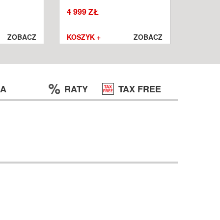
W
WROCŁ
4 999 ZŁ
1 250 ZŁ
999 ZŁ
ZOBACZ
KOSZYK +
ZOBACZ
KOSZYK
JA
RATY
TAX FREE