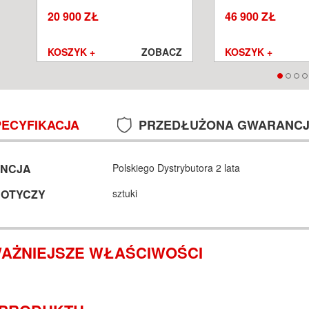
SALON POZNAŃ WROCŁAW
POZNAŃ WROCŁA
20 900 ZŁ
46 900 ZŁ
Z
KOSZYK +
ZOBACZ
KOSZYK +
PECYFIKACJA
PRZEDŁUŻONA GWARANC
NCJA
Polskiego Dystrybutora 2 lata
DOTYCZY
sztuki
AŻNIEJSZE WŁAŚCIWOŚCI