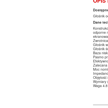
OPIS
Dostępne
Głośnik o
Dane tec
Konstrukcj
odporne n
ekranowa
Zwrotnica
Głośnik w
Głośnik ś
Baza nisk
Pasmo prz
Efektywn
Zalecana
Moc nomi
Impedanc
Objętość 
Wymiary (
Waga 4.8 