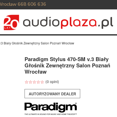
Wrocław
668 606 636
.3 Biały Głośnik Zewnętrzny Salon Poznań Wrocław
Paradigm Stylus 470-SM v.3 Biały
Głośnik Zewnętrzny Salon Poznań
Wrocław
☆
★
☆
★
☆
★
☆
★
☆
★
(0 opini)
AUTORYZOWANY DEALER