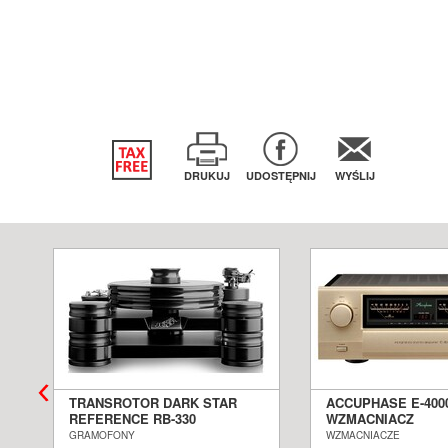
DRUKUJ
UDOSTĘPNIJ
WYŚLIJ
TRANSROTOR DARK STAR
ACCUPHASE E-400
REFERENCE RB-330
WZMACNIACZ
N
GRAMOFON ANALOGOWY
ZINTEGROWANY S
GRAMOFONY
WZMACNIACZE