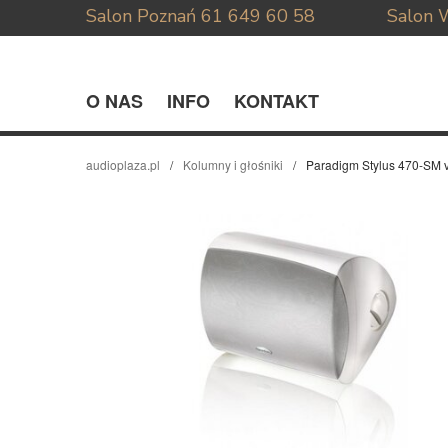
Salon Poznań
61 649 60 58
Salon 
O NAS
INFO
KONTAKT
audioplaza.pl
Kolumny i głośniki
Paradigm Stylus 470-SM v