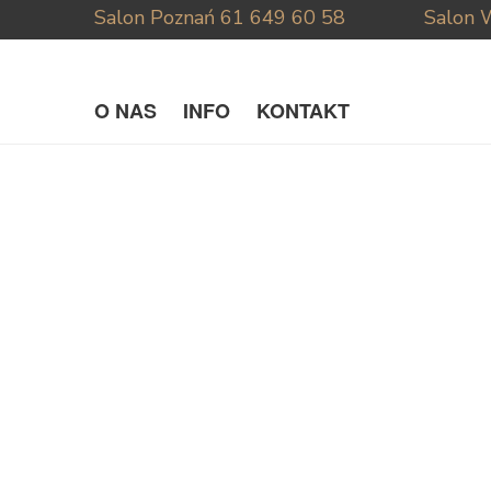
Salon Poznań
61 649 60 58
Salon 
O NAS
INFO
KONTAKT