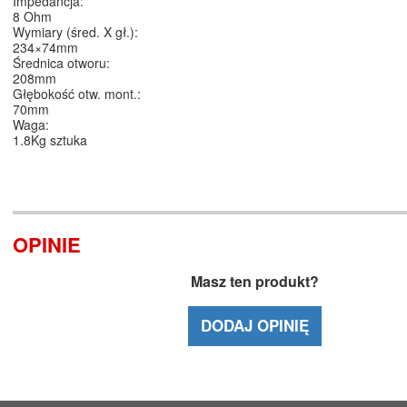
Impedancja:
8 Ohm
Wymiary (śred. X gł.):
234×74mm
Średnica otworu:
208mm
Głębokość otw. mont.:
70mm
Waga:
1.8Kg sztuka
OPINIE
Masz ten produkt?
DODAJ OPINIĘ