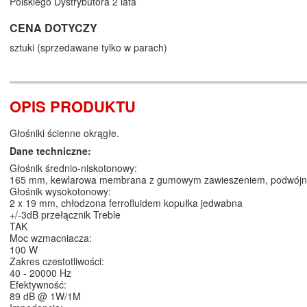
Polskiego Dystrybutora 2 lata
CENA DOTYCZY
sztuki (sprzedawane tylko w parach)
OPIS PRODUKTU
Głośniki ścienne okrągłe.
Dane techniczne:
Głośnik średnio-niskotonowy:
165 mm, kewlarowa membrana z gumowym zawieszeniem, podwójn
Głośnik wysokotonowy:
2 x 19 mm, chłodzona ferrofluidem kopułka jedwabna
+/-3dB przełącznik Treble
TAK
Moc wzmacniacza:
100 W
Zakres czestotliwości:
40 - 20000 Hz
Efektywność:
89 dB @ 1W/1M