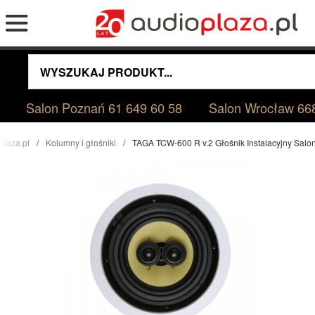
Salon Poznań
61 649 60 58
Salon Wrocław
66
plaza.pl
Kolumny i głośniki
TAGA TCW-600 R v.2 Głośnik Instalacyjny Sal