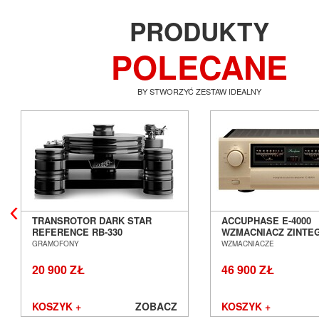
PRODUKTY
POLECANE
BY STWORZYĆ ZESTAW IDEALNY
TRANSROTOR DARK STAR
ACCUPHASE E-4000
REFERENCE RB-330
WZMACNIACZ ZINT
GRAMOFON ANALOGOWY
SALON POZNAŃ WR
GRAMOFONY
WZMACNIACZE
SALON POZNAŃ WROCŁAW
20 900 ZŁ
46 900 ZŁ
KOSZYK +
ZOBACZ
KOSZYK +