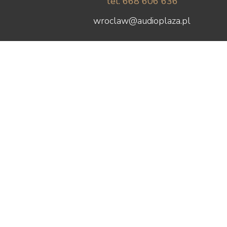
tel. 668 606 636
wroclaw@audioplaza.pl