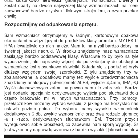
oraz stosunkowo niewielkich gabarytach. Wzmacniacz
Liberty
został oparty na dwóch najwyższej klasy wzmacniaczach na licen
zaowocować bardzo czystym i liniowym strojeniem, o czym przeko
chwilę.
Rozpocznijmy od odpakowania sprzętu.
Sam wzmacniacz otrzymujemy w ładnym, kartonowym opakowa
elementami nawiązującymi do produktów klasy premium. MYTEK L
HPA niewątpliwie do nich należy. Mam tu na myśli bardzo dobry mat
świetnej jakości nadruki. W środku znajdziemy nasz wzmacniac
zasilający bardzo podstawowej klasy. Właściwie to by było na tyle,
wyposażenie, ale naprawdę więcej nie potrzebujemy do obsługi u
wzmacniacz jest stosunkowo niewielki. Składa się z podłużnej bryły
dłuższy względem swojej szerokości. Z tyłu znajdziemy trzy w
zbalansowane, a dodatkowo mamy też wyjście przedwzmacniacza
znajdziemy analogowy potencjometr ALPS, wyjście 4,4mm, IEM, 6
Wyjść słuchawkowych zatem na pewno nam nie zabraknie. Bardzo
jest dodanie specjalnie dedykowanego wyjścia pod słuchawki dok
często brakowało mi w innych wzmacniaczach. Przy pomoc
przełączników możemy wybrać wejście, z jakiego ma korzystać na
ustawić poziom gaina. Do wyboru mamy wysokie wzmocnieni
dodatkowych 6 db, zwykłe wzmocnienie oraz dwa rodzaje ujemne
-6 i -12db, dedykowanych słuchawkom IEM. Trzecim przyc
wyregulować sobie crossfead, co zapewnia nam sporą wygodę. 
jest wykonany naprawdę wzorowo z bardzo wysokiej jakości metalo