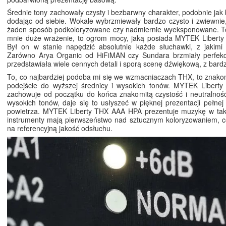
Średnie tony zachowały czysty i bezbarwny charakter, podobnie jak 
dodając od siebie. Wokale wybrzmiewały bardzo czysto i zwiewnie,
żaden sposób podkoloryzowane czy nadmiernie wyeksponowane. To,
mnie duże wrażenie, to ogrom mocy, jaką posiada MYTEK Libert
Był on w stanie napędzić absolutnie każde słuchawki, z jakimi 
Zarówno Arya Organic od HiFiMAN czy Sundara brzmiały perfekcy
przedstawiała wiele cennych detali i sporą scenę dźwiękową, z bard
To, co najbardziej podoba mi się we wzmacniaczach THX, to znak
podejście do wyższej średnicy i wysokich tonów. MYTEK Liber
zachowuje od początku do końca znakomitą czystość i neutralnoś
wysokich tonów, daje się to usłyszeć w pięknej prezentacji pełnej 
powietrza. MYTEK Liberty THX AAA HPA prezentuje muzykę w taki
instrumenty mają pierwszeństwo nad sztucznym koloryzowaniem, c
na referencyjną jakość odsłuchu.