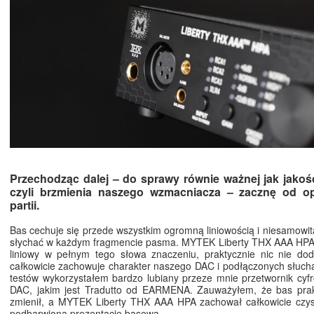
Przechodząc dalej – do sprawy równie ważnej jak jakoś
czyli brzmienia naszego wzmacniacza – zacznę od o
partii.
Bas cechuje się przede wszystkim ogromną liniowością i niesamowitą
słychać w każdym fragmencie pasma. MYTEK Liberty THX AAA HPA
liniowy w pełnym tego słowa znaczeniu, praktycznie nic nie dod
całkowicie zachowuje charakter naszego DAC i podłączonych słuc
testów wykorzystałem bardzo lubiany przeze mnie przetwornik cy
DAC, jakim jest Tradutto od EARMENA. Zauważyłem, że bas prakt
zmienił, a MYTEK Liberty THX AAA HPA zachował całkowicie czyst
podbarwioną prezentację basową.