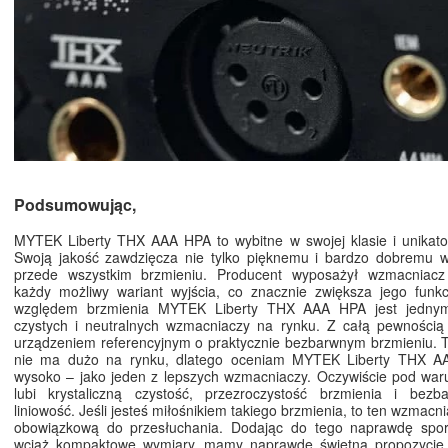
Podsumowując,
MYTEK Liberty THX AAA HPA to wybitne w swojej klasie i unikato
Swoją jakość zawdzięcza nie tylko pięknemu i bardzo dobremu wy
przede wszystkim brzmieniu. Producent wyposażył wzmacniacz
każdy możliwy wariant wyjścia, co znacznie zwiększa jego funkc
względem brzmienia MYTEK Liberty THX AAA HPA jest jednym 
czystych i neutralnych wzmacniaczy na rynku. Z całą pewności
urządzeniem referencyjnym o praktycznie bezbarwnym brzmieniu. 
nie ma dużo na rynku, dlatego oceniam MYTEK Liberty THX A
wysoko – jako jeden z lepszych wzmacniaczy. Oczywiście pod war
lubi krystaliczną czystość, przezroczystość brzmienia i bezba
liniowość. Jeśli jesteś miłośnikiem takiego brzmienia, to ten wzmacni
obowiązkową do przesłuchania. Dodając do tego naprawdę sporą
wciąż kompaktowe wymiary, mamy naprawdę świetną propozycję