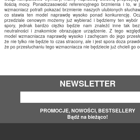
ilością mocy. Ponadczasowość referencyjnego brzmienia i to, w 
wzmacniacz potrafi pokazać brzmienie naszych ulubionych słuchaw
co stawia ten model naprawdę wysoko ponad konkurencję. Oc
przedziale cenowym możemy już wybierać i będziemy ten wybór 
spory, jednak bardzo ciężko będzie nam znaleźć inne tak bezb
neutralności i znakomicie obrazujące urządzenie. Z tego wzglę
model wzmacniacza naprawdę wysoko i zachęcam do jego przesłu
że nie tylko nie będzie to czas stracony, ale i jest spora doza pra
że po przesłuchaniu tego wzmacniacza nie będziecie już chcieli go 
NEWSLETTER
PROMOCJE, NOWOŚCI, BESTSELLERY
Bądź na bieżąco!