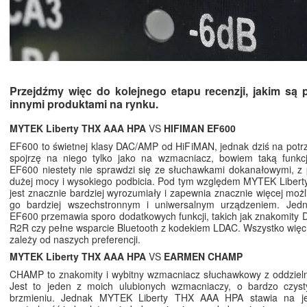
Przejdźmy więc do kolejnego etapu recenzji, jakim są 
innymi produktami na rynku.
MYTEK Liberty THX AAA HPA
VS
HIFIMAN EF600
EF600 to świetnej klasy DAC/AMP od HiFiMAN, jednak dziś na potrze
spojrzę na niego tylko jako na wzmacniacz, bowiem taką funkcj
EF600 niestety nie sprawdzi się ze słuchawkami dokanałowymi, z
dużej mocy i wysokiego podbicia. Pod tym względem MYTEK Liber
jest znacznie bardziej wyrozumiały i zapewnia znacznie więcej możl
go bardziej wszechstronnym i uniwersalnym urządzeniem. Jed
EF600 przemawia sporo dodatkowych funkcji, takich jak znakomity 
R2R czy pełne wsparcie Bluetooth z kodekiem LDAC. Wszystko więc
zależy od naszych preferencji.
MYTEK Liberty THX AAA HPA
VS
EARMEN CHAMP
CHAMP to znakomity i wybitny wzmacniacz słuchawkowy z oddzieln
Jest to jeden z moich ulubionych wzmacniaczy, o bardzo czyst
brzmieniu. Jednak MYTEK Liberty THX AAA HPA stawia na je