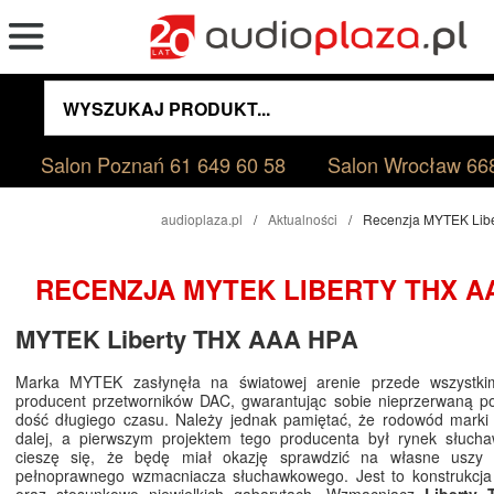
Salon Poznań
61 649 60 58
Salon Wrocław
66
audioplaza.pl
Aktualności
Recenzja MYTEK Lib
RECENZJA MYTEK LIBERTY THX A
MYTEK Liberty THX AAA HPA
Marka MYTEK zasłynęła na światowej arenie przede wszystki
producent przetworników DAC, gwarantując sobie nieprzerwaną po
dość długiego czasu. Należy jednak pamiętać, że rodowód marki 
dalej, a pierwszym projektem tego producenta był rynek słucha
cieszę się, że będę miał okazję sprawdzić na własne uszy 
pełnoprawnego wzmacniacza słuchawkowego. Jest to konstrukcja