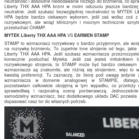
neutralność i absolutne niedodawanie niczego do brzmienia, co sp
Liberty THX AAA HPA brzmi w moim odczuciu jeszcze bardziej r
neutralnie. Jeśli szukasz bezwzględnej neutralności to MYTEK L
HPA będzie bardzo ciekawym wyborem, jeśli zaś wolisz coś z 
rozrywkowym, ale wciąż klinicznym i mocnym technicznie sznyt
przesłuchać CHAMP.
MYTEK Liberty THX AAA HPA
VS
EARMEN STAMP
STAMP to wzmacniacz rozrywkowy o bardzo przyjemnym, ale wci
na rozrywkę brzmieniu. To zupełnie inne strojenie od tego, jaki
Liberty THX AAA HPA. Jeśli szukasz wzmacniacza przezroczyste
koniecznie posłuchać Myteka. Jeśli zaś jesteś miłośnikiem l
rozrywkowego strojenia, to STAMP może być bardzo ciekawym
wzmacniacze są znakomite, ale różnią się strojeniem, więc to w
kwestią preferencji. Tu zaznaczę, że biorę pod uwagę jedynie
wzmacniacza w domenie analogowej w STAMPIE, dlatego
pozostawiam całkowicie obojętną w tym wypadku, co przełoży s
sprawiedliwą i racjonalną ocenę porównawczą. Jednocześn
samodzielny wzmacniacz, bez dodatkowego układu DAC pozwala 
dopasować nasz tor do własnych potrzeb.